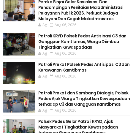
Pemko Binjai Gelar Sosialisasi Dan
Pendampingan Penilaian Maladministrasi
Pelayanan Publik 2026, Perkuat Budaya
Melayani Dan Cegah Maladministrasi
Ag
Aug 06, 2026
Patroli KRYD Polsek Pedes Antisipasi C3 dan
Gangguan Kamtibmas, Warga Diimbau
Tingkatkan Kewaspadaan
Ag
Aug 06, 2026
Patroli Prekat Polsek Pedes Antisipasi C3 dan
Kerawanan Kamtibmas
Ag
Aug 06, 2026
Patroli Prekat dan Sambang Dialogis, Polsek
Pedes Ajak Warga Tingkatkan Kewaspadaan
terhadap C3 dan Gangguan Kamtibmas
Ag
Aug 06, 2026
Polsek Pedes Gelar Patroli KRYD, Ajak
Masyarakat Tingkatkan Kewaspadaan
terhadap Gangguan Kamtibmas