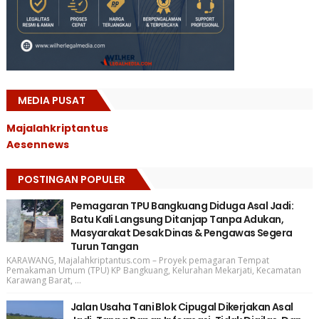
MEDIA PUSAT
Majalahkriptantus
Aesennews
POSTINGAN POPULER
Pemagaran TPU Bangkuang Diduga Asal Jadi:
Batu Kali Langsung Ditanjap Tanpa Adukan,
Masyarakat Desak Dinas & Pengawas Segera
Turun Tangan
KARAWANG, Majalahkriptantus.com – Proyek pemagaran Tempat
Pemakaman Umum (TPU) KP Bangkuang, Kelurahan Mekarjati, Kecamatan
Karawang Barat, ...
Jalan Usaha Tani Blok Cipugal Dikerjakan Asal