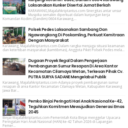
Laksanakan Kunker Disertai Jumat Berkah
KARAWANG,Majalahkriptantus.com-Sinergitas antar unsur
Muspika semakin diperkuat dalam kunjungan kerja
Komandan Kodim (Dandim) 0604 Karawang,...
Polsek Pedes Laksanakan Sambang Dan
Ngawangkong Di Poskamling, Perkuat Kemitraan
Dengan Masyarakat
Karawang, Majalahkriptantus.com-Dalam rangka menjaga situasi keamanan
dan ketertiban masyarakat (kamtibmas), Anggota Piket Polsek Pedes mela...
Dugaan Proyek Ilegal Dalam Pengerjaan
Pembangunan Sumur Resapan Di Area Kantor
Kecamatan Cilamaya Wetan, Terkesan Pihak Cv.
PUTRA SURYA SADANE Mengelabui Publik
Karawang, Majalahkriptantus.com-Adanya proyek pembangunan sumur
resapan di area Kantor Kecamatan Cilamaya Wetan, Kabupaten Karawang
Jawa Bar...
Pemko Binjai Peringati Hari Anak Nasional Ke-42,
Teguhkan Komitmen Mewujudkan Generasi Emas
2045
Binjai-Majalahkriptantus.com-Pemerintah Kota Binjai menggelar Upacara
Peringatan Hari Anak Nasional (HAN) ke-42 Tahun 2026 di Lapangan
Pemer...