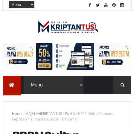
Home
/
MAJALAHKRIPTANTUS
/
Politik
/
BRPN Sultra Meminta
Kepolisian Tuntaskan Kasus Pertikaman