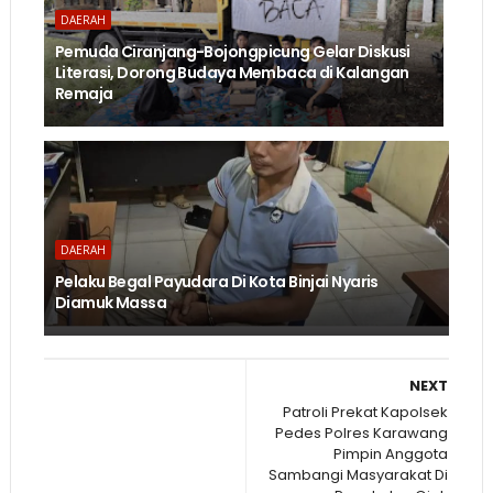
DAERAH
Pemuda Ciranjang-Bojongpicung Gelar Diskusi
Literasi, Dorong Budaya Membaca di Kalangan
Remaja
DAERAH
Pelaku Begal Payudara Di Kota Binjai Nyaris
Diamuk Massa
NEXT
Patroli Prekat Kapolsek
Pedes Polres Karawang
Pimpin Anggota
Sambangi Masyarakat Di