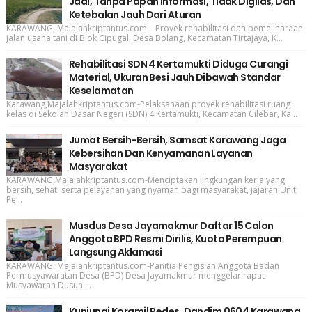
Jadi, Tanpa Papan Informasi, Tidak Digilas, Dan
Ketebalan Jauh Dari Aturan
KARAWANG, Majalahkriptantus.com – Proyek rehabilitasi dan pemeliharaan
jalan usaha tani di Blok Cipugal, Desa Bolang, Kecamatan Tirtajaya, K...
Rehabilitasi SDN 4 Kertamukti Diduga Curangi
Material, Ukuran Besi Jauh Dibawah Standar
Keselamatan
Karawang,Majalahkriptantus.com-Pelaksanaan proyek rehabilitasi ruang
kelas di Sekolah Dasar Negeri (SDN) 4 Kertamukti, Kecamatan Cilebar, Ka...
Jumat Bersih-Bersih, Samsat Karawang Jaga
Kebersihan Dan Kenyamanan Layanan
Masyarakat
KARAWANG,Majalahkriptantus.com-Menciptakan lingkungan kerja yang
bersih, sehat, serta pelayanan yang nyaman bagi masyarakat, jajaran Unit
Pe...
Musdus Desa Jayamakmur Daftar 15 Calon
Anggota BPD Resmi Dirilis, Kuota Perempuan
Langsung Aklamasi
KARAWANG, Majalahkriptantus.com-Panitia Pengisian Anggota Badan
Permusyawaratan Desa (BPD) Desa Jayamakmur menggelar rapat
Musyawarah Dusun ...
Kunjungi Koramil Pedes, Dandim 0604 Karawang