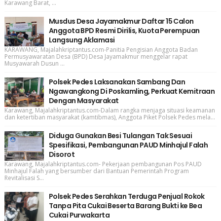
Karawang Barat, ...
Musdus Desa Jayamakmur Daftar 15 Calon
Anggota BPD Resmi Dirilis, Kuota Perempuan
Langsung Aklamasi
KARAWANG, Majalahkriptantus.com-Panitia Pengisian Anggota Badan
Permusyawaratan Desa (BPD) Desa Jayamakmur menggelar rapat
Musyawarah Dusun ...
Polsek Pedes Laksanakan Sambang Dan
Ngawangkong Di Poskamling, Perkuat Kemitraan
Dengan Masyarakat
Karawang, Majalahkriptantus.com-Dalam rangka menjaga situasi keamanan
dan ketertiban masyarakat (kamtibmas), Anggota Piket Polsek Pedes mela...
Diduga Gunakan Besi Tulangan Tak Sesuai
Spesifikasi, Pembangunan PAUD Minhajul Falah
Disorot
Karawang, Majalahkriptantus.com- Pekerjaan pembangunan Pos PAUD
Minhajul Falah yang bersumber dari Bantuan Pemerintah Program
Revitalisasi S...
Polsek Pedes Serahkan Terduga Penjual Rokok
Tanpa Pita Cukai Beserta Barang Bukti ke Bea
Cukai Purwakarta