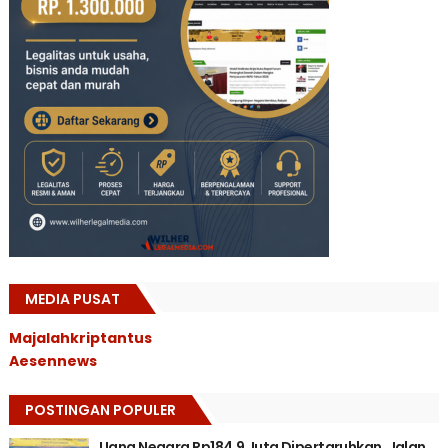
MEDIA PUSAT
Majalahkriptantus
Aesennews
POSTINGAN POPULER
Uang Negara Rp184,9 Juta Dipertaruhkan, Jalan