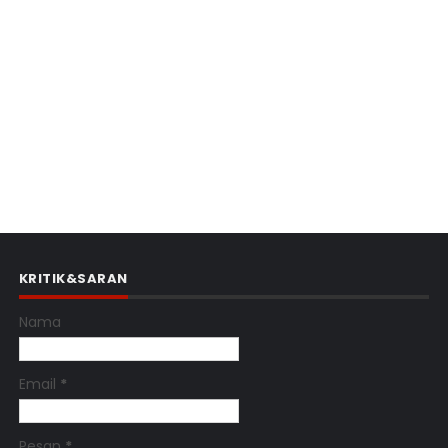
KRITIK&SARAN
Nama
Email
*
Pesan
*