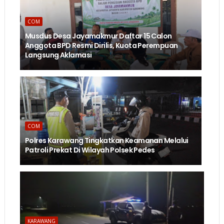
COM
Musdus Desa Jayamakmur Daftar 15 Calon
Anggota BPD Resmi Dirilis, Kuota Perempuan
Langsung Aklamasi
COM
Polres Karawang Tingkatkan Keamanan Melalui
Patroli Prekat Di Wilayah Polsek Pedes
KARAWANG