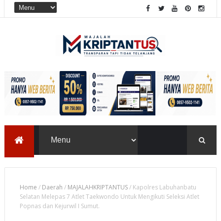
Home
/
Daerah
/
MAJALAHKRIPTANTUS
/
Kapolres Labuhanbatu
Selatan Melepas 7 Atlet Taekwondo Untuk Mengikuti Seleksi Atlet
Popnas dan Kejurwil I Sumut.