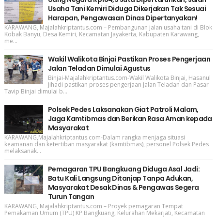
Usaha Tani Kemiri Diduga Dikerjakan Tak Sesuai
Harapan, Pengawasan Dinas Dipertanyakan!
KARAWANG, Majalahkriptantus.com – Pembangunan jalan usaha tani di Blok
Kobak Banyu, Desa Kemiri, Kecamatan Jayakerta, Kabupaten Karawang,
me...
Wakil Walikota Binjai Pastikan Proses Pengerjaan
Jalan Teladan Dimulai Agustus
Binjai-Majalahkriptantus.com-Wakil Walikota Binjai, Hasanul
Jihadi pastikan proses pengerjaan Jalan Teladan dan Pasar
Tavip Binjai dimulai b...
Polsek Pedes Laksanakan Giat Patroli Malam,
Jaga Kamtibmas dan Berikan Rasa Aman kepada
Masyarakat
KARAWANG,Majalahkriptantus.com-Dalam rangka menjaga situasi
keamanan dan ketertiban masyarakat (kamtibmas), personel Polsek Pedes
melaksanak...
Pemagaran TPU Bangkuang Diduga Asal Jadi:
Batu Kali Langsung Ditanjap Tanpa Adukan,
Masyarakat Desak Dinas & Pengawas Segera
Turun Tangan
KARAWANG, Majalahkriptantus.com – Proyek pemagaran Tempat
Pemakaman Umum (TPU) KP Bangkuang, Kelurahan Mekarjati, Kecamatan