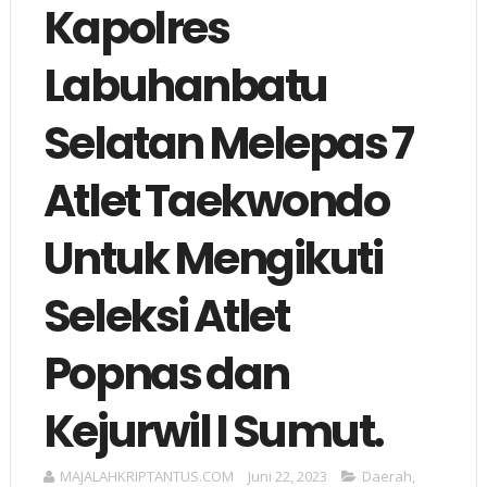
Kapolres
Labuhanbatu
Selatan Melepas 7
Atlet Taekwondo
Untuk Mengikuti
Seleksi Atlet
Popnas dan
Kejurwil I Sumut.
MAJALAHKRIPTANTUS.COM
Juni 22, 2023
Daerah
,