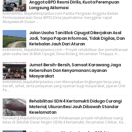
Anggota BPD Resmi Dirilis, Kuota Perempuan
Langsung Aklamasi
KARAWANG, Majalahkriptantus.com-Panitia Pengisian Anggota Badan
Permusyawaratan Desa (BPD) Desa Jayamakmur menggelar rapat
Musyawarah Dusun ...
Jalan Usaha Tani Blok Cipugal Dikerjakan Asal
Jadi, Tanpa Papan Informasi, Tidak Digilas, Dan
Ketebalan Jauh Dari Aturan
KARAWANG, Majalahkriptantus.com – Proyek rehabilitasi dan pemeliharaan
jalan usaha tani di Blok Cipugal, Desa Bolang, Kecamatan Tirtajaya, K...
Jumat Bersih-Bersih, Samsat Karawang Jaga
Kebersihan Dan Kenyamanan Layanan
Masyarakat
KARAWANG,Majalahkriptantus.com-Menciptakan lingkungan kerja yang
bersih, sehat, serta pelayanan yang nyaman bagi masyarakat, jajaran Unit
Pe...
Rehabilitasi SDN 4 Kertamukti Diduga Curangi
Material, Ukuran Besi Jauh Dibawah Standar
Keselamatan
Karawang,Majalahkriptantus.com-Pelaksanaan proyek rehabilitasi ruang
kelas di Sekolah Dasar Negeri (SDN) 4 Kertamukti, Kecamatan Cilebar, Ka...