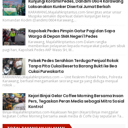
Kunjungi Koramil Pedes, Dandim 0604 Karawang
Laksanakan Kunker Disertai Jumat Berkah
KARAWANG,Majalahkriptantus.com-Sinergitas antar unsur
Muspika semakin diperkuat dalam kunjungan kerja
Komandan Kodim (Dandim) 0604 Karawang,...
Kapolsek Pedes Pimpin Gatur Pagi dan Sapa
Warga di Depan SMA Negeri 1 Pedes
Karawang, Majalahkriptantus.com-Dalam rangka
memberikan pelayanan kepada masyarakat pada jam sibuk
pagi hari, Kapolsek Pedes AKP Wasis SH, M...
Polsek Pedes Serahkan Terduga Penjual Rokok
Tanpa Pita Cukai Beserta Barang Bukti ke Bea
Cukai Purwakarta
KARAWANG,Majalahkriptantus.com — Unit Reskrim Polsek Pedes, Polresta
Karawang, berhasil mengamankan seorang warga yang diduga menjual
rokok ...
Kejari Binjai Gelar Coffee Morning Bersama Insan
Pers, Tegaskan Peran Media sebagai Mitra Sosial
Kontrol
Binjai-Majalahkriptantus.com-Kejaksaan Negeri (Kejari) Binjai menggelar
kegiatan Coffee Morning bersama awak media di Coffe Day seputaran Ta...