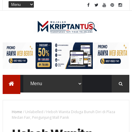
Home
/
Unlabelled
/
Heboh Wanita Diduga Bunuh Diri di Plaza
Medan Fair, Pengunjung Mall Panik