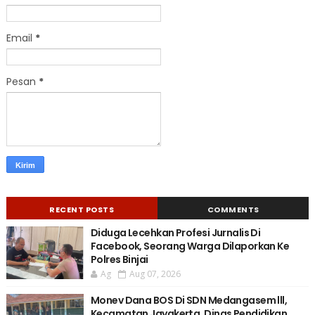
Email
*
Pesan
*
RECENT POSTS
COMMENTS
Diduga Lecehkan Profesi Jurnalis Di
Facebook, Seorang Warga Dilaporkan Ke
Polres Binjai
Ag
Aug 07, 2026
Monev Dana BOS Di SDN Medangasem lll,
Kecamatan Jayakerta, Dinas Pendidikan