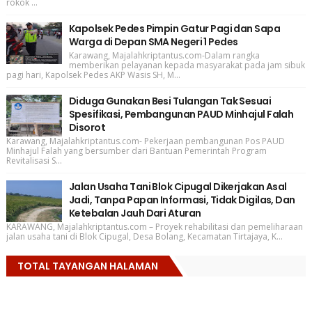
rokok ...
Kapolsek Pedes Pimpin Gatur Pagi dan Sapa
Warga di Depan SMA Negeri 1 Pedes
Karawang, Majalahkriptantus.com-Dalam rangka
memberikan pelayanan kepada masyarakat pada jam sibuk
pagi hari, Kapolsek Pedes AKP Wasis SH, M...
Diduga Gunakan Besi Tulangan Tak Sesuai
Spesifikasi, Pembangunan PAUD Minhajul Falah
Disorot
Karawang, Majalahkriptantus.com- Pekerjaan pembangunan Pos PAUD
Minhajul Falah yang bersumber dari Bantuan Pemerintah Program
Revitalisasi S...
Jalan Usaha Tani Blok Cipugal Dikerjakan Asal
Jadi, Tanpa Papan Informasi, Tidak Digilas, Dan
Ketebalan Jauh Dari Aturan
KARAWANG, Majalahkriptantus.com – Proyek rehabilitasi dan pemeliharaan
jalan usaha tani di Blok Cipugal, Desa Bolang, Kecamatan Tirtajaya, K...
TOTAL TAYANGAN HALAMAN