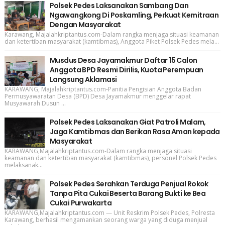
Polsek Pedes Laksanakan Sambang Dan
Ngawangkong Di Poskamling, Perkuat Kemitraan
Dengan Masyarakat
Karawang, Majalahkriptantus.com-Dalam rangka menjaga situasi keamanan
dan ketertiban masyarakat (kamtibmas), Anggota Piket Polsek Pedes mela...
Musdus Desa Jayamakmur Daftar 15 Calon
Anggota BPD Resmi Dirilis, Kuota Perempuan
Langsung Aklamasi
KARAWANG, Majalahkriptantus.com-Panitia Pengisian Anggota Badan
Permusyawaratan Desa (BPD) Desa Jayamakmur menggelar rapat
Musyawarah Dusun ...
Polsek Pedes Laksanakan Giat Patroli Malam,
Jaga Kamtibmas dan Berikan Rasa Aman kepada
Masyarakat
KARAWANG,Majalahkriptantus.com-Dalam rangka menjaga situasi
keamanan dan ketertiban masyarakat (kamtibmas), personel Polsek Pedes
melaksanak...
Polsek Pedes Serahkan Terduga Penjual Rokok
Tanpa Pita Cukai Beserta Barang Bukti ke Bea
Cukai Purwakarta
KARAWANG,Majalahkriptantus.com — Unit Reskrim Polsek Pedes, Polresta
Karawang, berhasil mengamankan seorang warga yang diduga menjual