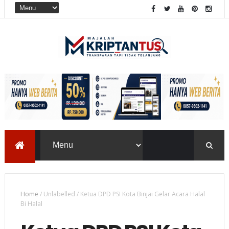
Home
/
Unlabelled
/
Ketua DPD PSI Kota Binjai Gelar Acara Halal
Bi Halal