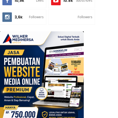
10,9k
10.8k
Likes
Subscribes
3,6k
Followers
Followers