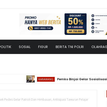
POLITIK
SOSIAL
FIGUR
BERITA TNI POLRI
OLAHRA
Pemko Binjai Gelar Sosialisasi Dan
KARAWANG
sek Pedes Gelar Patroli Dan Himbauan, Antisipasi Tawuran Pelajar