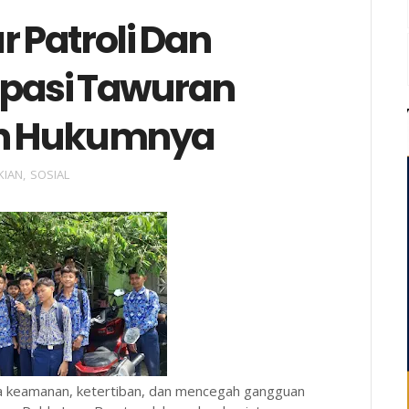
r Patroli Dan
ipasi Tawuran
yah Hukumnya
KIAN
,
SOSIAL
a keamanan, ketertiban, dan mencegah gangguan