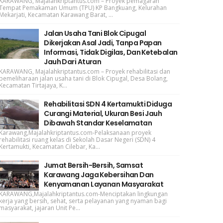
KARAWANG, Majalahkriptantus.com – Proyek pemagaran
Tempat Pemakaman Umum (TPU) KP Bangkuang, Kelurahan
Mekarjati, Kecamatan Karawang Barat, ...
Jalan Usaha Tani Blok Cipugal
Dikerjakan Asal Jadi, Tanpa Papan
Informasi, Tidak Digilas, Dan Ketebalan
Jauh Dari Aturan
KARAWANG, Majalahkriptantus.com – Proyek rehabilitasi dan
pemeliharaan jalan usaha tani di Blok Cipugal, Desa Bolang,
Kecamatan Tirtajaya, K...
Rehabilitasi SDN 4 Kertamukti Diduga
Curangi Material, Ukuran Besi Jauh
Dibawah Standar Keselamatan
Karawang,Majalahkriptantus.com-Pelaksanaan proyek
rehabilitasi ruang kelas di Sekolah Dasar Negeri (SDN) 4
Kertamukti, Kecamatan Cilebar, Ka...
Jumat Bersih-Bersih, Samsat
Karawang Jaga Kebersihan Dan
Kenyamanan Layanan Masyarakat
KARAWANG,Majalahkriptantus.com-Menciptakan lingkungan
kerja yang bersih, sehat, serta pelayanan yang nyaman bagi
masyarakat, jajaran Unit Pe...