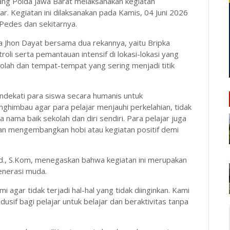
ang Polda Jawa Barat melaksanakan kegiatan
r. Kegiatan ini dilaksanakan pada Kamis, 04 Juni 2026
 Pedes dan sekitarnya.
ka Jhon Dayat bersama dua rekannya, yaitu Bripka
li serta pemantauan intensif di lokasi-lokasi yang
kolah dan tempat-tempat yang sering menjadi titik
dekati para siswa secara humanis untuk
himbau agar para pelajar menjauhi perkelahian, tidak
 nama baik sekolah dan diri sendiri. Para pelajar juga
dan mengembangkan hobi atau kegiatan positif demi
d., S.Kom, menegaskan bahwa kegiatan ini merupakan
enerasi muda.
 agar tidak terjadi hal-hal yang tidak diinginkan. Kami
usif bagi pelajar untuk belajar dan beraktivitas tanpa