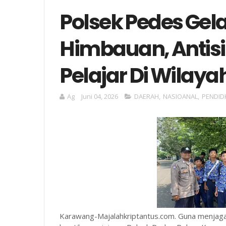
Polsek Pedes Gela
Himbauan, Antis
Pelajar Di Wila
Ag
Juni 04, 2026
DAERAH
,
NASIOANAL
,
PENDID
Karawang-Majalahkriptantus.com. Guna menjag