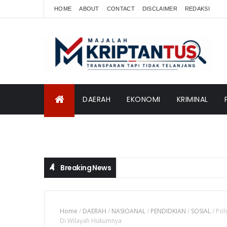
HOME
ABOUT
CONTACT
DISCLAIMER
REDAKSI
DAERAH
EKONOMI
KRIMINAL
INTERNASIONAL
Breaking News
Home
/
DAERAH
/
NASIOANAL
/
PENDIDKIAN
/
SOSIAL
/
Pol
Di Wilayah Hukumnya