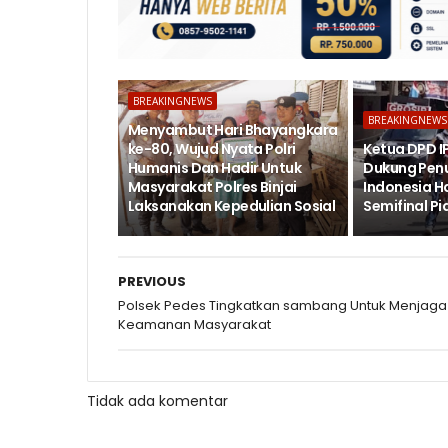
BREAKINGNEWS
BREAKINGNEWS
Menyambut Hari Bhayangkara
ke-80, Wujud Nyata Polri
Ketua DPD IP
Humanis Dan Hadir Untuk
Dukung Penu
Masyarakat Polres Binjai
Indonesia Ha
Laksanakan Kepedulian Sosial
Semifinal Pi
PREVIOUS
Polsek Pedes Tingkatkan sambang Untuk Menjaga
Keamanan Masyarakat
Tidak ada komentar