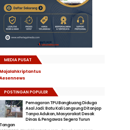
MEDIA PUSAT
Majalahkriptantus
Aesennews
POSTINGAN POPULER
Pemagaran TPU Bangkuang Diduga
Asal Jadi: Batu Kali Langsung Ditanjap
Tanpa Adukan, Masyarakat Desak
Dinas & Pengawas Segera Turun
Tangan