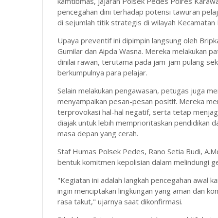
kamtibmas, jajaran Polsek Pedes Polres Karaw
pencegahan dini terhadap potensi tawuran pelaja
di sejumlah titik strategis di wilayah Kecamatan
Upaya preventif ini dipimpin langsung oleh Brip
Gumilar dan Aipda Wasna. Mereka melakukan patro
dinilai rawan, terutama pada jam-jam pulang se
berkumpulnya para pelajar.
Selain melakukan pengawasan, petugas juga men
menyampaikan pesan-pesan positif. Mereka meng
terprovokasi hal-hal negatif, serta tetap menjaga
diajak untuk lebih memprioritaskan pendidikan 
masa depan yang cerah.
Staf Humas Polsek Pedes, Rano Setia Budi, A.M
bentuk komitmen kepolisian dalam melindungi g
"Kegiatan ini adalah langkah pencegahan awal kami
ingin menciptakan lingkungan yang aman dan kond
rasa takut," ujarnya saat dikonfirmasi.