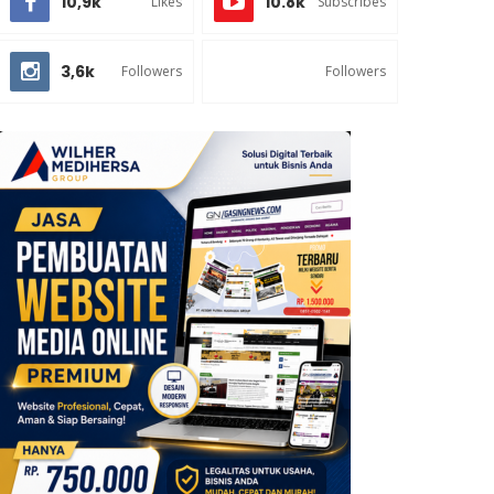
10,9k
10.8k
Likes
Subscribes
3,6k
Followers
Followers