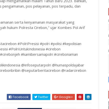
n siap mengamankan malam Tahun Baru 2023. Bahkan,
os pengamanan, pos pelayanan, pos terpadu, dan
keamanan serta kenyamanan masyarakat yang
yah hukum Polresta Cirebon," ujar Kombes Pol Arif
acirebon #PolriPresisi #polri #polisi #kepolisian
resisi #PolriUntukIndonesia #cirebon
n #cirebonjeh #kamibersamapolri #cirebonaman
ublikindonesia @infoseputarpolri @humaspoldajabar
irebonbribin @seputarberitacirebon @radarcirebon
Facebook
Twitter
Google+