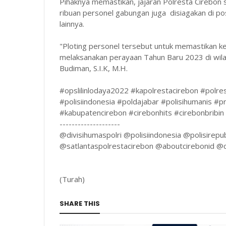
Pihaknya memastikan, jajaran Polresta Cirebo
ribuan personel gabungan juga disiagakan di p
lainnya.
"Ploting personel tersebut untuk memastikan 
melaksanakan perayaan Tahun Baru 2023 di wila
Budiman, S.I.K, M.H.
#opslilinlodaya2022 #kapolrestacirebon #polrest
#polisiindonesia #poldajabar #polisihumanis #p
#kabupatencirebon #cirebonhits #cirebonbribi
--------------------
@divisihumaspolri @polisiindonesia @polisirep
@satlantaspolrestacirebon @aboutcirebonid @c
(Turah)
SHARE THIS