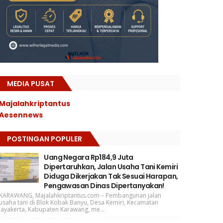
MEDIA PUSAT
Majalahkriptantus
Aesennews
POSTINGAN POPULER
Uang Negara Rp184,9 Juta
Dipertaruhkan, Jalan Usaha Tani Kemiri
Diduga Dikerjakan Tak Sesuai Harapan,
Pengawasan Dinas Dipertanyakan!
KARAWANG, Majalahkriptantus.com – Pembangunan jalan
usaha tani di Blok Kobak Banyu, Desa Kemiri, Kecamatan
Jayakerta, Kabupaten Karawang, me...