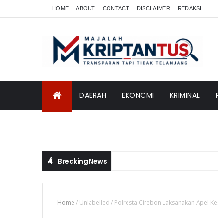
HOME
ABOUT
CONTACT
DISCLAIMER
REDAKSI
DAERAH
EKONOMI
KRIMINAL
INTERNASIONAL
Breaking News
Home
/
Unlabelled
/
Polresta Cirebon Laksanakan Apel 