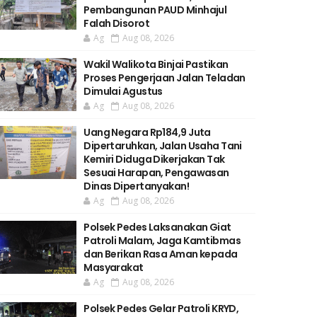
Pembangunan PAUD Minhajul
Falah Disorot
Ag
Aug 08, 2026
Wakil Walikota Binjai Pastikan
Proses Pengerjaan Jalan Teladan
Dimulai Agustus
Ag
Aug 08, 2026
Uang Negara Rp184,9 Juta
Dipertaruhkan, Jalan Usaha Tani
Kemiri Diduga Dikerjakan Tak
Sesuai Harapan, Pengawasan
Dinas Dipertanyakan!
Ag
Aug 08, 2026
Polsek Pedes Laksanakan Giat
Patroli Malam, Jaga Kamtibmas
dan Berikan Rasa Aman kepada
Masyarakat
Ag
Aug 08, 2026
Polsek Pedes Gelar Patroli KRYD,