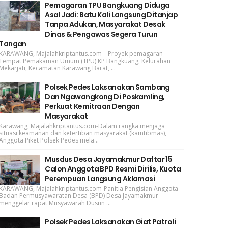
Pemagaran TPU Bangkuang Diduga
Asal Jadi: Batu Kali Langsung Ditanjap
Tanpa Adukan, Masyarakat Desak
Dinas & Pengawas Segera Turun
Tangan
KARAWANG, Majalahkriptantus.com – Proyek pemagaran
Tempat Pemakaman Umum (TPU) KP Bangkuang, Kelurahan
Mekarjati, Kecamatan Karawang Barat, ...
Polsek Pedes Laksanakan Sambang
Dan Ngawangkong Di Poskamling,
Perkuat Kemitraan Dengan
Masyarakat
Karawang, Majalahkriptantus.com-Dalam rangka menjaga
situasi keamanan dan ketertiban masyarakat (kamtibmas),
Anggota Piket Polsek Pedes mela...
Musdus Desa Jayamakmur Daftar 15
Calon Anggota BPD Resmi Dirilis, Kuota
Perempuan Langsung Aklamasi
KARAWANG, Majalahkriptantus.com-Panitia Pengisian Anggota
Badan Permusyawaratan Desa (BPD) Desa Jayamakmur
menggelar rapat Musyawarah Dusun ...
Polsek Pedes Laksanakan Giat Patroli