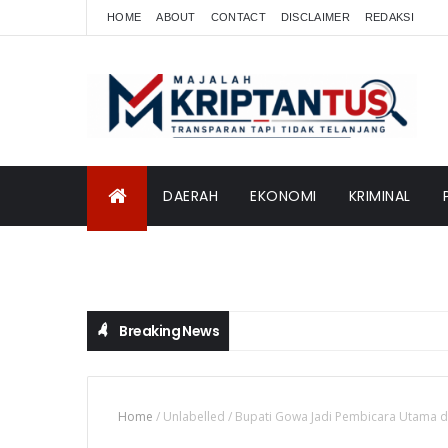
HOME
ABOUT
CONTACT
DISCLAIMER
REDAKSI
DAERAH
EKONOMI
KRIMINAL
INTERNASIONAL
Breaking News
Home
/
Unlabelled
/
Bupati Gowa Jadi Pembicara Utama d