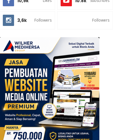
10,9k
10.8k
Likes
Subscribes
3,6k
Followers
Followers