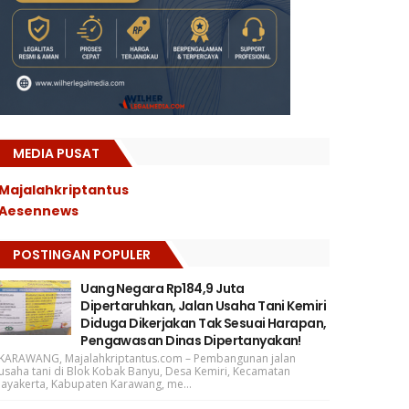
MEDIA PUSAT
Majalahkriptantus
Aesennews
POSTINGAN POPULER
Uang Negara Rp184,9 Juta
Dipertaruhkan, Jalan Usaha Tani Kemiri
Diduga Dikerjakan Tak Sesuai Harapan,
Pengawasan Dinas Dipertanyakan!
KARAWANG, Majalahkriptantus.com – Pembangunan jalan
usaha tani di Blok Kobak Banyu, Desa Kemiri, Kecamatan
Jayakerta, Kabupaten Karawang, me...