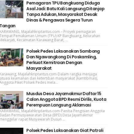
Pemagaran TPU Bangkuang Diduga
Asal Jadi: Batu Kali Langsung Ditanjap
Tanpa Adukan, Masyarakat Desak
Dinas & Pengawas Segera Turun
Tangan
KARAWANG, Majalahkriptantus.com – Proyek pemagaran
Tempat Pemakaman Umum (TPU) KP Bangkuang, Kelurahan
Mekarjati, Kecamatan Karawang Barat, ...
Polsek Pedes Laksanakan Sambang
Dan Ngawangkong Di Poskamling,
Perkuat Kemitraan Dengan
Masyarakat
Karawang, Majalahkriptantus.com-Dalam rangka menjaga
situasi keamanan dan ketertiban masyarakat (kamtibmas),
Anggota Piket Polsek Pedes mela...
Musdus Desa Jayamakmur Daftar 15
Calon Anggota BPD Resmi Dirilis, Kuota
Perempuan Langsung Aklamasi
KARAWANG, Majalahkriptantus.com-Panitia Pengisian Anggota
Badan Permusyawaratan Desa (BPD) Desa Jayamakmur
menggelar rapat Musyawarah Dusun ...
Polsek Pedes Laksanakan Giat Patroli