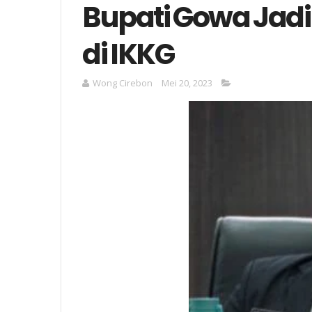
Bupati Gowa Jad
di IKKG
Wong Cirebon
Mei 20, 2023