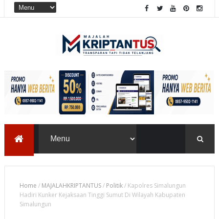
Home
/
MAJALAHKRIPTANTUS
/
Politik
/
Kapolres Simalungun
Hadiri Kunker Kejaksaan Tinggi Sumut Di Wilayah Kabupaten
Simalungun