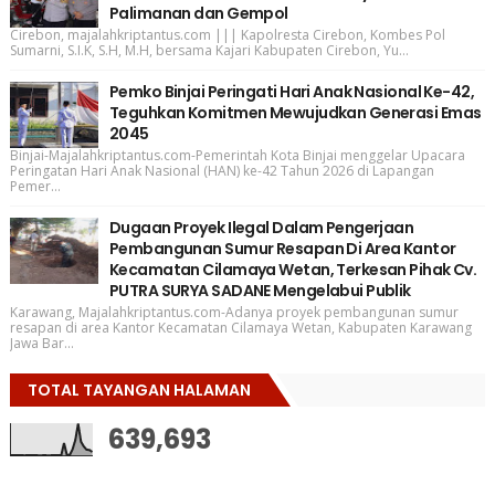
Palimanan dan Gempol
Cirebon, majalahkriptantus.com ||| Kapolresta Cirebon, Kombes Pol
Sumarni, S.I.K, S.H, M.H, bersama Kajari Kabupaten Cirebon, Yu...
Pemko Binjai Peringati Hari Anak Nasional Ke-42,
Teguhkan Komitmen Mewujudkan Generasi Emas
2045
Binjai-Majalahkriptantus.com-Pemerintah Kota Binjai menggelar Upacara
Peringatan Hari Anak Nasional (HAN) ke-42 Tahun 2026 di Lapangan
Pemer...
Dugaan Proyek Ilegal Dalam Pengerjaan
Pembangunan Sumur Resapan Di Area Kantor
Kecamatan Cilamaya Wetan, Terkesan Pihak Cv.
PUTRA SURYA SADANE Mengelabui Publik
Karawang, Majalahkriptantus.com-Adanya proyek pembangunan sumur
resapan di area Kantor Kecamatan Cilamaya Wetan, Kabupaten Karawang
Jawa Bar...
TOTAL TAYANGAN HALAMAN
639,693