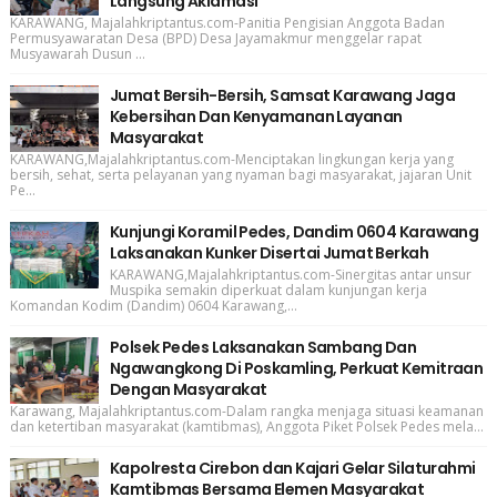
Langsung Aklamasi
KARAWANG, Majalahkriptantus.com-Panitia Pengisian Anggota Badan
Permusyawaratan Desa (BPD) Desa Jayamakmur menggelar rapat
Musyawarah Dusun ...
Jumat Bersih-Bersih, Samsat Karawang Jaga
Kebersihan Dan Kenyamanan Layanan
Masyarakat
KARAWANG,Majalahkriptantus.com-Menciptakan lingkungan kerja yang
bersih, sehat, serta pelayanan yang nyaman bagi masyarakat, jajaran Unit
Pe...
Kunjungi Koramil Pedes, Dandim 0604 Karawang
Laksanakan Kunker Disertai Jumat Berkah
KARAWANG,Majalahkriptantus.com-Sinergitas antar unsur
Muspika semakin diperkuat dalam kunjungan kerja
Komandan Kodim (Dandim) 0604 Karawang,...
Polsek Pedes Laksanakan Sambang Dan
Ngawangkong Di Poskamling, Perkuat Kemitraan
Dengan Masyarakat
Karawang, Majalahkriptantus.com-Dalam rangka menjaga situasi keamanan
dan ketertiban masyarakat (kamtibmas), Anggota Piket Polsek Pedes mela...
Kapolresta Cirebon dan Kajari Gelar Silaturahmi
Kamtibmas Bersama Elemen Masyarakat