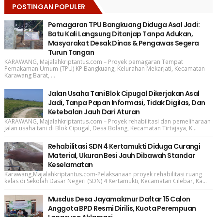
POSTINGAN POPULER
Pemagaran TPU Bangkuang Diduga Asal Jadi:
Batu Kali Langsung Ditanjap Tanpa Adukan,
Masyarakat Desak Dinas & Pengawas Segera
Turun Tangan
KARAWANG, Majalahkriptantus.com – Proyek pemagaran Tempat
Pemakaman Umum (TPU) KP Bangkuang, Kelurahan Mekarjati, Kecamatan
Karawang Barat, ...
Jalan Usaha Tani Blok Cipugal Dikerjakan Asal
Jadi, Tanpa Papan Informasi, Tidak Digilas, Dan
Ketebalan Jauh Dari Aturan
KARAWANG, Majalahkriptantus.com – Proyek rehabilitasi dan pemeliharaan
jalan usaha tani di Blok Cipugal, Desa Bolang, Kecamatan Tirtajaya, K...
Rehabilitasi SDN 4 Kertamukti Diduga Curangi
Material, Ukuran Besi Jauh Dibawah Standar
Keselamatan
Karawang,Majalahkriptantus.com-Pelaksanaan proyek rehabilitasi ruang
kelas di Sekolah Dasar Negeri (SDN) 4 Kertamukti, Kecamatan Cilebar, Ka...
Musdus Desa Jayamakmur Daftar 15 Calon
Anggota BPD Resmi Dirilis, Kuota Perempuan