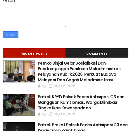
Pesan
*
RECENT POSTS
COMMENTS
Pemko Binjai Gelar Sosialisasi Dan
Pendampingan Penilaian Maladministrasi
Pelayanan Publik 2026, Perkuat Budaya
Melayani Dan Cegah Maladministrasi
Ag
Aug 06, 2026
Patroli KRYD Polsek Pedes Antisipasi C3 dan
Gangguan Kamtibmas, Warga Diimbau
Tingkatkan Kewaspadaan
Ag
Aug 06, 2026
Patroli Prekat Polsek Pedes Antisipasi C3 dan
Kerawanan Kamtibmas