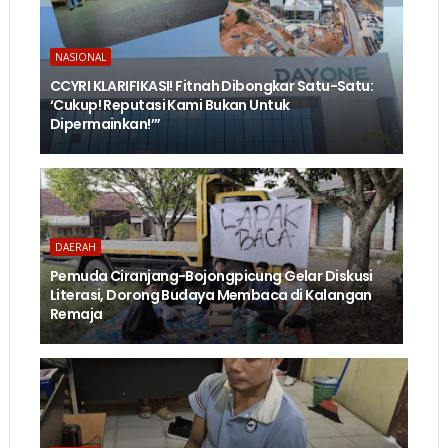
NASIONAL
CCYRI KLARIFIKASI! Fitnah Dibongkar Satu-Satu:
‘Cukup! Reputasi Kami Bukan Untuk
Dipermainkan!’”
DAERAH
Pemuda Ciranjang-Bojongpicung Gelar Diskusi
Literasi, Dorong Budaya Membaca di Kalangan
Remaja