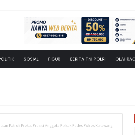
POLITIK
SOSIAL
FIGUR
BERITA TNI POLRI
OLAHRA
iatan Patroli Prekat Presisi Anggota Polsek Pedes Polres Karawang