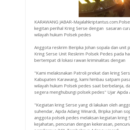
KARAWANG JABAR-Majalahkriptantus.com.Polsek
kegitan perihal Kring Serse dengan sasaran cu
wilayah hukum Polsek pedes
Anggota reskrim Beripka Johan sopala dan unit p
Kring Serse Unit Reskrim Polsek Pedes pada ha
bertempat di lokasi rawan kriminalitas dengan
"Kami melaksnakan Patroli prekat dan kring Se
Kabupaten Karawang, kami himbau satpam pasa
wilayah hukum Polsek pedes saat berbelanja, d
segera menghubungi polsek pedes" Ujar Aipda 
"Kegiatan kring Serse yang di lakukan oleh angg
suhendar, Aipda Adang Winardi, Bripka Johan so
anggota polsek pedes melaksan kegiatan kring S
kejahatan, pencurian dengan kekerasan, pencur