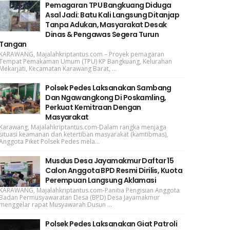
Pemagaran TPU Bangkuang Diduga
Asal Jadi: Batu Kali Langsung Ditanjap
Tanpa Adukan, Masyarakat Desak
Dinas & Pengawas Segera Turun
Tangan
KARAWANG, Majalahkriptantus.com – Proyek pemagaran
Tempat Pemakaman Umum (TPU) KP Bangkuang, Kelurahan
Mekarjati, Kecamatan Karawang Barat, ...
Polsek Pedes Laksanakan Sambang
Dan Ngawangkong Di Poskamling,
Perkuat Kemitraan Dengan
Masyarakat
Karawang, Majalahkriptantus.com-Dalam rangka menjaga
situasi keamanan dan ketertiban masyarakat (kamtibmas),
Anggota Piket Polsek Pedes mela...
Musdus Desa Jayamakmur Daftar 15
Calon Anggota BPD Resmi Dirilis, Kuota
Perempuan Langsung Aklamasi
KARAWANG, Majalahkriptantus.com-Panitia Pengisian Anggota
Badan Permusyawaratan Desa (BPD) Desa Jayamakmur
menggelar rapat Musyawarah Dusun ...
Polsek Pedes Laksanakan Giat Patroli