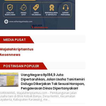
MEDIA PUSAT
Majalahkriptantus
Aesennews
POSTINGAN POPULER
Uang Negara Rp184,9 Juta
Dipertaruhkan, Jalan Usaha Tani Kemiri
Diduga Dikerjakan Tak Sesuai Harapan,
Pengawasan Dinas Dipertanyakan!
KARAWANG, Majalahkriptantus.com – Pembangunan jalan
usaha tani di Blok Kobak Banyu, Desa Kemiri, Kecamatan
Jayakerta, Kabupaten Karawang, me...