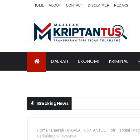
HOME
ABOUT
CONTACT
DISCLAIMER
REDAKSI
DAERAH
EKONOMI
KRIMINAL
INTERNASIONAL
Breaking News
Home
/
Daerah
/
MAJALAHKRIPTANTUS
/
Polri
/
sosial
/
Keg
Berkeliling Wilayahnya