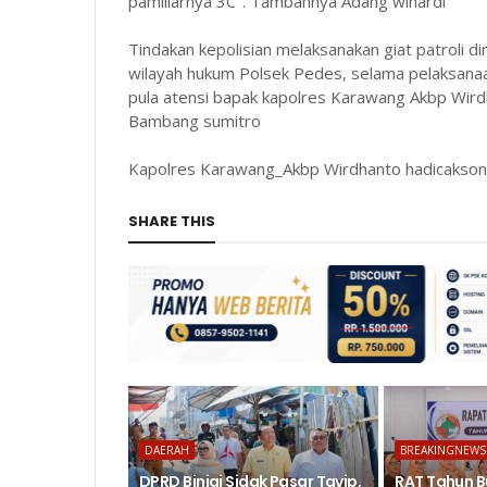
pamiliarnya 3C". Tambahnya Adang winardi
Tindakan kepolisian melaksanakan giat patroli di
wilayah hukum Polsek Pedes, selama pelaksanaa
pula atensi bapak kapolres Karawang Akbp Wir
Bambang sumitro
Kapolres Karawang_Akbp Wirdhanto hadicakso
SHARE THIS
DAERAH
BREAKINGNEWS
DPRD Binjai Sidak Pasar Tavip,
RAT Tahun B