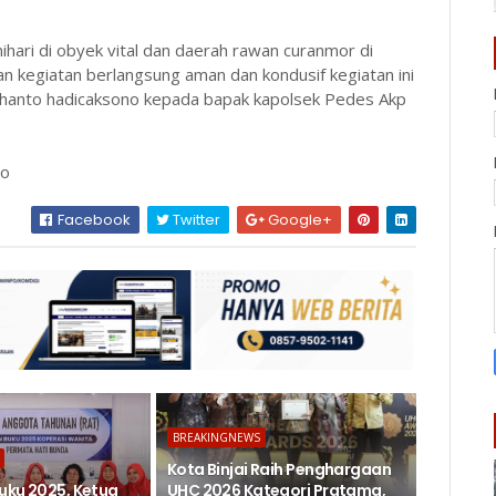
nihari di obyek vital dan daerah rawan curanmor di
n kegiatan berlangsung aman dan kondusif kegiatan ini
dhanto hadicaksono kepada bapak kapolsek Pedes Akp
no
Facebook
Twitter
Google+
BREAKINGNEWS
Kota Binjai Raih Penghargaan
uku 2025, Ketua
UHC 2026 Kategori Pratama,