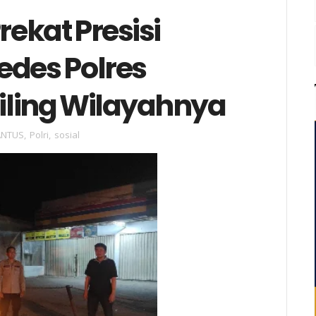
rekat Presisi
edes Polres
iling Wilayahnya
ANTUS
,
Polri
,
sosial