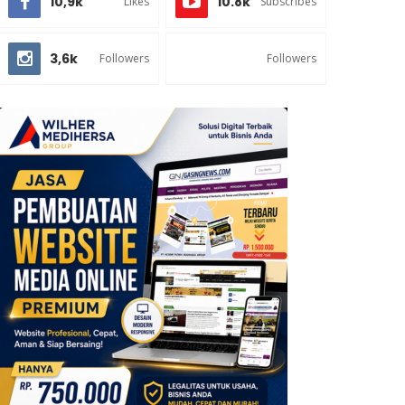
10,9k
10.8k
Likes
Subscribes
3,6k
Followers
Followers