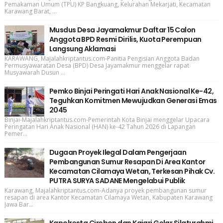
Pemakaman Umum (TPU) KP Bangkuang, Kelurahan Mekarjati, Kecamatan
Karawang Barat, ...
Musdus Desa Jayamakmur Daftar 15 Calon
Anggota BPD Resmi Dirilis, Kuota Perempuan
Langsung Aklamasi
KARAWANG, Majalahkriptantus.com-Panitia Pengisian Anggota Badan
Permusyawaratan Desa (BPD) Desa Jayamakmur menggelar rapat
Musyawarah Dusun ...
Pemko Binjai Peringati Hari Anak Nasional Ke-42,
Teguhkan Komitmen Mewujudkan Generasi Emas
2045
Binjai-Majalahkriptantus.com-Pemerintah Kota Binjai menggelar Upacara
Peringatan Hari Anak Nasional (HAN) ke-42 Tahun 2026 di Lapangan
Pemer...
Dugaan Proyek Ilegal Dalam Pengerjaan
Pembangunan Sumur Resapan Di Area Kantor
Kecamatan Cilamaya Wetan, Terkesan Pihak Cv.
PUTRA SURYA SADANE Mengelabui Publik
Karawang, Majalahkriptantus.com-Adanya proyek pembangunan sumur
resapan di area Kantor Kecamatan Cilamaya Wetan, Kabupaten Karawang
Jawa Bar...
Kapolresta Cirebon dan Kajari Gelar Silaturahmi