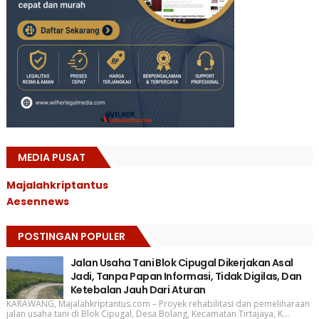
MEDIA PUSAT
Majalahkriptantus
Aesennews
POSTINGAN POPULER
Jalan Usaha Tani Blok Cipugal Dikerjakan Asal
Jadi, Tanpa Papan Informasi, Tidak Digilas, Dan
Ketebalan Jauh Dari Aturan
KARAWANG, Majalahkriptantus.com – Proyek rehabilitasi dan pemeliharaan
jalan usaha tani di Blok Cipugal, Desa Bolang, Kecamatan Tirtajaya, K...