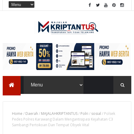
Home
/
Daerah
/
MAJALAHKRIPTANTUS
/
Polri
/
sosial
/
Polsek
Pedes Polres Karawang Dalam Mengantisipasi Kejahatan C3
Sambangi Pertokoan Dan Tempat Obyek Vital