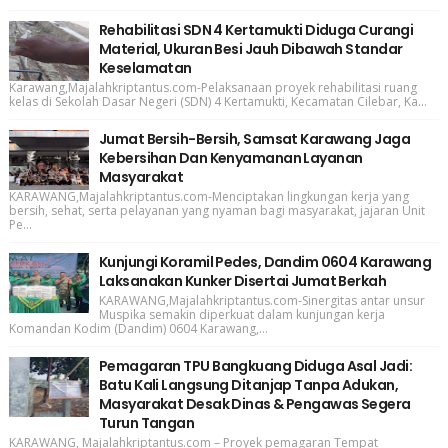
Rehabilitasi SDN 4 Kertamukti Diduga Curangi
Material, Ukuran Besi Jauh Dibawah Standar
Keselamatan
Karawang,Majalahkriptantus.com-Pelaksanaan proyek rehabilitasi ruang
kelas di Sekolah Dasar Negeri (SDN) 4 Kertamukti, Kecamatan Cilebar, Ka...
Jumat Bersih-Bersih, Samsat Karawang Jaga
Kebersihan Dan Kenyamanan Layanan
Masyarakat
KARAWANG,Majalahkriptantus.com-Menciptakan lingkungan kerja yang
bersih, sehat, serta pelayanan yang nyaman bagi masyarakat, jajaran Unit
Pe...
Kunjungi Koramil Pedes, Dandim 0604 Karawang
Laksanakan Kunker Disertai Jumat Berkah
KARAWANG,Majalahkriptantus.com-Sinergitas antar unsur
Muspika semakin diperkuat dalam kunjungan kerja
Komandan Kodim (Dandim) 0604 Karawang,...
Pemagaran TPU Bangkuang Diduga Asal Jadi:
Batu Kali Langsung Ditanjap Tanpa Adukan,
Masyarakat Desak Dinas & Pengawas Segera
Turun Tangan
KARAWANG, Majalahkriptantus.com – Proyek pemagaran Tempat