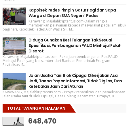
Kapolsek Pedes Pimpin Gatur Pagi dan Sapa
Warga di Depan SMA Negeri 1 Pedes
Karawang, Majalahkriptantus.com-Dalam rangka
memberikan pelayanan kepada masyarakat pada jam sibuk
pagi hari, Kapolsek Pedes AKP Wasis SH, M...
Diduga Gunakan Besi Tulangan Tak Sesuai
Spesifikasi, Pembangunan PAUD Minhajul Falah
Disorot
Karawang, Majalahkriptantus.com- Pekerjaan pembangunan Pos PAUD
Minhajul Falah yang bersumber dari Bantuan Pemerintah Program
Revitalisasi S...
Jalan Usaha Tani Blok Cipugal Dikerjakan Asal
Jadi, Tanpa Papan Informasi, Tidak Digilas, Dan
Ketebalan Jauh Dari Aturan
KARAWANG, Majalahkriptantus.com – Proyek rehabilitasi dan pemeliharaan
jalan usaha tani di Blok Cipugal, Desa Bolang, Kecamatan Tirtajaya, K...
TOTAL TAYANGAN HALAMAN
648,470