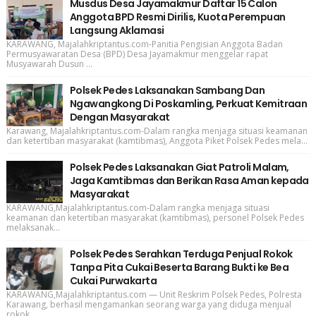
Musdus Desa Jayamakmur Daftar 15 Calon
Anggota BPD Resmi Dirilis, Kuota Perempuan
Langsung Aklamasi
KARAWANG, Majalahkriptantus.com-Panitia Pengisian Anggota Badan
Permusyawaratan Desa (BPD) Desa Jayamakmur menggelar rapat
Musyawarah Dusun ...
Polsek Pedes Laksanakan Sambang Dan
Ngawangkong Di Poskamling, Perkuat Kemitraan
Dengan Masyarakat
Karawang, Majalahkriptantus.com-Dalam rangka menjaga situasi keamanan
dan ketertiban masyarakat (kamtibmas), Anggota Piket Polsek Pedes mela...
Polsek Pedes Laksanakan Giat Patroli Malam,
Jaga Kamtibmas dan Berikan Rasa Aman kepada
Masyarakat
KARAWANG,Majalahkriptantus.com-Dalam rangka menjaga situasi
keamanan dan ketertiban masyarakat (kamtibmas), personel Polsek Pedes
melaksanak...
Polsek Pedes Serahkan Terduga Penjual Rokok
Tanpa Pita Cukai Beserta Barang Bukti ke Bea
Cukai Purwakarta
KARAWANG,Majalahkriptantus.com — Unit Reskrim Polsek Pedes, Polresta
Karawang, berhasil mengamankan seorang warga yang diduga menjual
rokok ...