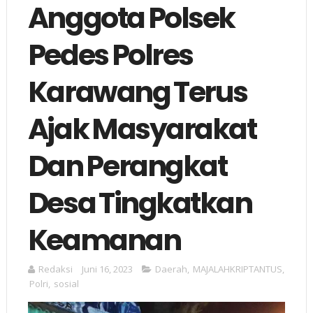
Anggota Polsek
Pedes Polres
Karawang Terus
Ajak Masyarakat
Dan Perangkat
Desa Tingkatkan
Keamanan
Redaksi
Juni 16, 2023
Daerah
,
MAJALAHKRIPTANTUS
,
Polri
,
sosial