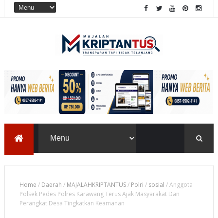
Home
/
Daerah
/
MAJALAHKRIPTANTUS
/
Polri
/
sosial
/
Anggota
Polsek Pedes Polres Karawang Terus Ajak Masyarakat Dan
Perangkat Desa Tingkatkan Keamanan