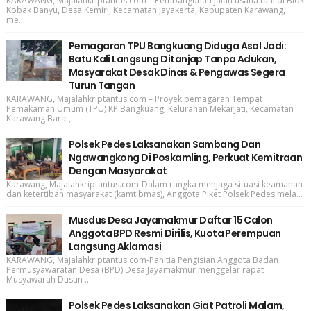
KARAWANG, Majalahkriptantus.com – Pembangunan jalan usaha tani di Blok
Kobak Banyu, Desa Kemiri, Kecamatan Jayakerta, Kabupaten Karawang,
me...
Pemagaran TPU Bangkuang Diduga Asal Jadi:
Batu Kali Langsung Ditanjap Tanpa Adukan,
Masyarakat Desak Dinas & Pengawas Segera
Turun Tangan
KARAWANG, Majalahkriptantus.com – Proyek pemagaran Tempat
Pemakaman Umum (TPU) KP Bangkuang, Kelurahan Mekarjati, Kecamatan
Karawang Barat, ...
Polsek Pedes Laksanakan Sambang Dan
Ngawangkong Di Poskamling, Perkuat Kemitraan
Dengan Masyarakat
Karawang, Majalahkriptantus.com-Dalam rangka menjaga situasi keamanan
dan ketertiban masyarakat (kamtibmas), Anggota Piket Polsek Pedes mela...
Musdus Desa Jayamakmur Daftar 15 Calon
Anggota BPD Resmi Dirilis, Kuota Perempuan
Langsung Aklamasi
KARAWANG, Majalahkriptantus.com-Panitia Pengisian Anggota Badan
Permusyawaratan Desa (BPD) Desa Jayamakmur menggelar rapat
Musyawarah Dusun ...
Polsek Pedes Laksanakan Giat Patroli Malam,