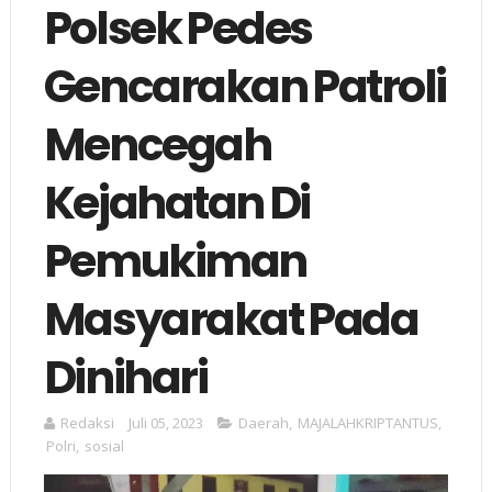
Polsek Pedes
Gencarakan Patroli
Mencegah
Kejahatan Di
Pemukiman
Masyarakat Pada
Dinihari
Redaksi
Juli 05, 2023
Daerah
,
MAJALAHKRIPTANTUS
,
Polri
,
sosial