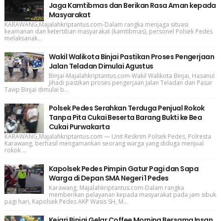
Jaga Kamtibmas dan Berikan Rasa Aman kepada
Masyarakat
KARAWANG,Majalahkriptantus.com-Dalam rangka menjaga situasi
keamanan dan ketertiban masyarakat (kamtibmas), personel Polsek Pedes
melaksanak...
Wakil Walikota Binjai Pastikan Proses Pengerjaan
Jalan Teladan Dimulai Agustus
Binjai-Majalahkriptantus.com-Wakil Walikota Binjai, Hasanul
Jihadi pastikan proses pengerjaan Jalan Teladan dan Pasar
Tavip Binjai dimulai b...
Polsek Pedes Serahkan Terduga Penjual Rokok
Tanpa Pita Cukai Beserta Barang Bukti ke Bea
Cukai Purwakarta
KARAWANG,Majalahkriptantus.com — Unit Reskrim Polsek Pedes, Polresta
Karawang, berhasil mengamankan seorang warga yang diduga menjual
rokok ...
Kapolsek Pedes Pimpin Gatur Pagi dan Sapa
Warga di Depan SMA Negeri 1 Pedes
Karawang, Majalahkriptantus.com-Dalam rangka
memberikan pelayanan kepada masyarakat pada jam sibuk
pagi hari, Kapolsek Pedes AKP Wasis SH, M...
Kejari Binjai Gelar Coffee Morning Bersama Insan