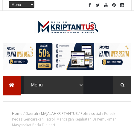
Home
/
Daerah
/
MAJALAHKRIPTANTUS
/
Polri
/
sosial
/
Polsek
Pedes Gencarakan Patroli Mencegah Kejahatan Di Pemukiman
Masyarakat Pada Dinihari