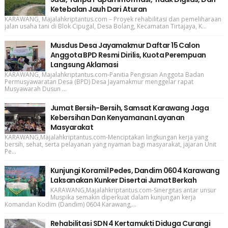
Ketebalan Jauh Dari Aturan
KARAWANG, Majalahkriptantus.com – Proyek rehabilitasi dan pemeliharaan
jalan usaha tani di Blok Cipugal, Desa Bolang, Kecamatan Tirtajaya, K...
Musdus Desa Jayamakmur Daftar 15 Calon
Anggota BPD Resmi Dirilis, Kuota Perempuan
Langsung Aklamasi
KARAWANG, Majalahkriptantus.com-Panitia Pengisian Anggota Badan
Permusyawaratan Desa (BPD) Desa Jayamakmur menggelar rapat
Musyawarah Dusun ...
Jumat Bersih-Bersih, Samsat Karawang Jaga
Kebersihan Dan Kenyamanan Layanan
Masyarakat
KARAWANG,Majalahkriptantus.com-Menciptakan lingkungan kerja yang
bersih, sehat, serta pelayanan yang nyaman bagi masyarakat, jajaran Unit
Pe...
Kunjungi Koramil Pedes, Dandim 0604 Karawang
Laksanakan Kunker Disertai Jumat Berkah
KARAWANG,Majalahkriptantus.com-Sinergitas antar unsur
Muspika semakin diperkuat dalam kunjungan kerja
Komandan Kodim (Dandim) 0604 Karawang,...
Rehabilitasi SDN 4 Kertamukti Diduga Curangi