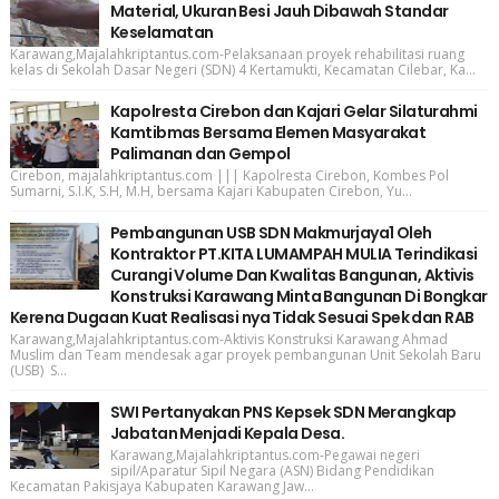
Material, Ukuran Besi Jauh Dibawah Standar
Keselamatan
Karawang,Majalahkriptantus.com-Pelaksanaan proyek rehabilitasi ruang
kelas di Sekolah Dasar Negeri (SDN) 4 Kertamukti, Kecamatan Cilebar, Ka...
Kapolresta Cirebon dan Kajari Gelar Silaturahmi
Kamtibmas Bersama Elemen Masyarakat
Palimanan dan Gempol
Cirebon, majalahkriptantus.com ||| Kapolresta Cirebon, Kombes Pol
Sumarni, S.I.K, S.H, M.H, bersama Kajari Kabupaten Cirebon, Yu...
Pembangunan USB SDN Makmurjaya1 Oleh
Kontraktor PT.KITA LUMAMPAH MULIA Terindikasi
Curangi Volume Dan Kwalitas Bangunan, Aktivis
Konstruksi Karawang Minta Bangunan Di Bongkar
Kerena Dugaan Kuat Realisasi nya Tidak Sesuai Spek dan RAB
Karawang,Majalahkriptantus.com-Aktivis Konstruksi Karawang Ahmad
Muslim dan Team mendesak agar proyek pembangunan Unit Sekolah Baru
(USB) S...
SWI Pertanyakan PNS Kepsek SDN Merangkap
Jabatan Menjadi Kepala Desa.
Karawang,Majalahkriptantus.com-Pegawai negeri
sipil/Aparatur Sipil Negara (ASN) Bidang Pendidikan
Kecamatan Pakisjaya Kabupaten Karawang Jaw...