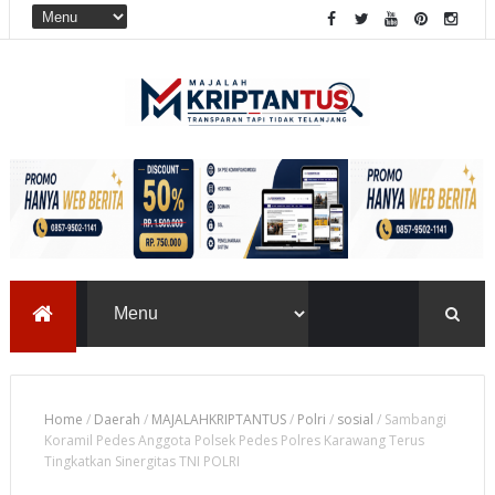
Home
/
Daerah
/
MAJALAHKRIPTANTUS
/
Polri
/
sosial
/
Sambangi
Koramil Pedes Anggota Polsek Pedes Polres Karawang Terus
Tingkatkan Sinergitas TNI POLRI