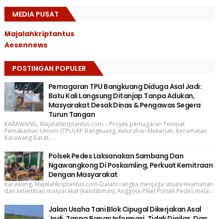
MEDIA PUSAT
Majalahkriptantus
Aesennews
POSTINGAN POPULER
Pemagaran TPU Bangkuang Diduga Asal Jadi:
Batu Kali Langsung Ditanjap Tanpa Adukan,
Masyarakat Desak Dinas & Pengawas Segera
Turun Tangan
KARAWANG, Majalahkriptantus.com – Proyek pemagaran Tempat
Pemakaman Umum (TPU) KP Bangkuang, Kelurahan Mekarjati, Kecamatan
Karawang Barat, ...
Polsek Pedes Laksanakan Sambang Dan
Ngawangkong Di Poskamling, Perkuat Kemitraan
Dengan Masyarakat
Karawang, Majalahkriptantus.com-Dalam rangka menjaga situasi keamanan
dan ketertiban masyarakat (kamtibmas), Anggota Piket Polsek Pedes mela...
Jalan Usaha Tani Blok Cipugal Dikerjakan Asal
Jadi, Tanpa Papan Informasi, Tidak Digilas, Dan