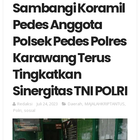
Sambangi Koramil
Pedes Anggota
Polsek Pedes Polres
Karawang Terus
Tingkatkan
Sinergitas TNI POLRI
Redaksi
Juli 24, 2023
Daerah
,
MAJALAHKRIPTANTUS
,
Polri
,
sosial