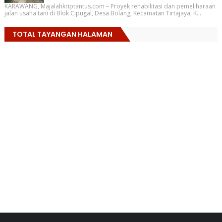
KARAWANG, Majalahkriptantus.com – Proyek rehabilitasi dan pemeliharaan
jalan usaha tani di Blok Cipugal, Desa Bolang, Kecamatan Tirtajaya, K...
TOTAL TAYANGAN HALAMAN