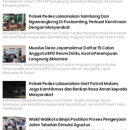
Pemakaman Umum (TPU) KP Bangkuang, Kelurahan Mekarjati, Kecamatan
Karawang Barat, ...
Polsek Pedes Laksanakan Sambang Dan
Ngawangkong Di Poskamling, Perkuat Kemitraan
Dengan Masyarakat
Karawang, Majalahkriptantus.com-Dalam rangka menjaga situasi keamanan
dan ketertiban masyarakat (kamtibmas), Anggota Piket Polsek Pedes mela...
Musdus Desa Jayamakmur Daftar 15 Calon
Anggota BPD Resmi Dirilis, Kuota Perempuan
Langsung Aklamasi
KARAWANG, Majalahkriptantus.com-Panitia Pengisian Anggota Badan
Permusyawaratan Desa (BPD) Desa Jayamakmur menggelar rapat
Musyawarah Dusun ...
Polsek Pedes Laksanakan Giat Patroli Malam,
Jaga Kamtibmas dan Berikan Rasa Aman kepada
Masyarakat
KARAWANG,Majalahkriptantus.com-Dalam rangka menjaga situasi
keamanan dan ketertiban masyarakat (kamtibmas), personel Polsek Pedes
melaksanak...
Wakil Walikota Binjai Pastikan Proses Pengerjaan
Jalan Teladan Dimulai Agustus