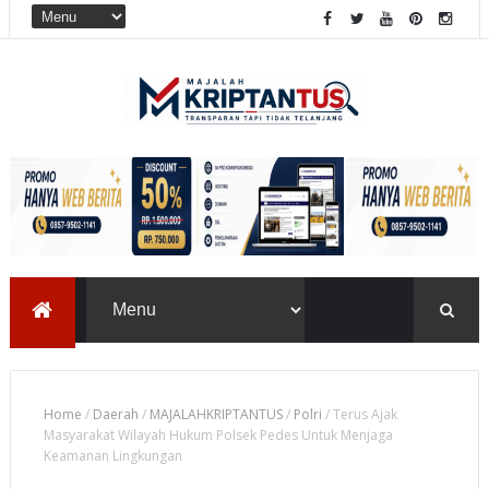
Home
/
Daerah
/
MAJALAHKRIPTANTUS
/
Polri
/
Terus Ajak
Masyarakat Wilayah Hukum Polsek Pedes Untuk Menjaga
Keamanan Lingkungan