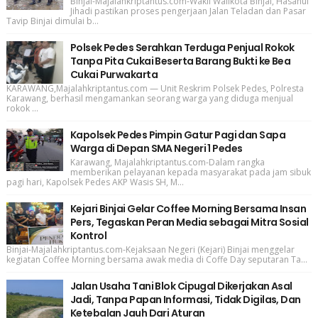
Binjai-Majalahkriptantus.com-Wakil Walikota Binjai, Hasanul
Jihadi pastikan proses pengerjaan Jalan Teladan dan Pasar
Tavip Binjai dimulai b...
Polsek Pedes Serahkan Terduga Penjual Rokok
Tanpa Pita Cukai Beserta Barang Bukti ke Bea
Cukai Purwakarta
KARAWANG,Majalahkriptantus.com — Unit Reskrim Polsek Pedes, Polresta
Karawang, berhasil mengamankan seorang warga yang diduga menjual
rokok ...
Kapolsek Pedes Pimpin Gatur Pagi dan Sapa
Warga di Depan SMA Negeri 1 Pedes
Karawang, Majalahkriptantus.com-Dalam rangka
memberikan pelayanan kepada masyarakat pada jam sibuk
pagi hari, Kapolsek Pedes AKP Wasis SH, M...
Kejari Binjai Gelar Coffee Morning Bersama Insan
Pers, Tegaskan Peran Media sebagai Mitra Sosial
Kontrol
Binjai-Majalahkriptantus.com-Kejaksaan Negeri (Kejari) Binjai menggelar
kegiatan Coffee Morning bersama awak media di Coffe Day seputaran Ta...
Jalan Usaha Tani Blok Cipugal Dikerjakan Asal
Jadi, Tanpa Papan Informasi, Tidak Digilas, Dan
Ketebalan Jauh Dari Aturan