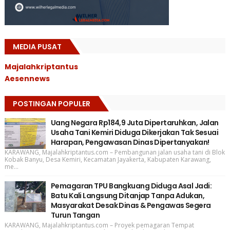
MEDIA PUSAT
Majalahkriptantus
Aesennews
POSTINGAN POPULER
Uang Negara Rp184,9 Juta Dipertaruhkan, Jalan
Usaha Tani Kemiri Diduga Dikerjakan Tak Sesuai
Harapan, Pengawasan Dinas Dipertanyakan!
KARAWANG, Majalahkriptantus.com – Pembangunan jalan usaha tani di Blok
Kobak Banyu, Desa Kemiri, Kecamatan Jayakerta, Kabupaten Karawang,
me...
Pemagaran TPU Bangkuang Diduga Asal Jadi:
Batu Kali Langsung Ditanjap Tanpa Adukan,
Masyarakat Desak Dinas & Pengawas Segera
Turun Tangan
KARAWANG, Majalahkriptantus.com – Proyek pemagaran Tempat