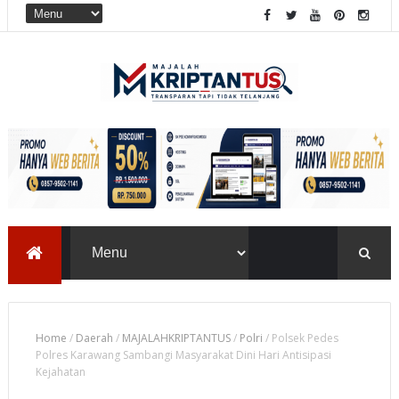
Home
/
Daerah
/
MAJALAHKRIPTANTUS
/
Polri
/
Polsek Pedes
Polres Karawang Sambangi Masyarakat Dini Hari Antisipasi
Kejahatan