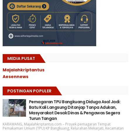
MEDIA PUSAT
Majalahkriptantus
Aesennews
POSTINGAN POPULER
Pemagaran TPU Bangkuang Diduga Asal Jadi:
Batu Kali Langsung Ditanjap Tanpa Adukan,
Masyarakat Desak Dinas & Pengawas Segera
Turun Tangan
KARAWANG, Majalahkriptantus.com – Proyek pemagaran Tempat
Pemakaman Umum (TPU) KP Bangkuang, Kelurahan Mekarjati, Kecamatan