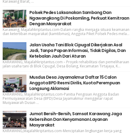
Karawang Barat, ...
Polsek Pedes Laksanakan Sambang Dan
Ngawangkong Di Poskamling, Perkuat Kemitraan
Dengan Masyarakat
Karawang, Majalahkriptantus.com-Dalam rangka menjaga situasi keamanan
dan ketertiban masyarakat (kamtibmas), Anggota Piket Polsek Pedes mela...
Jalan Usaha Tani Blok Cipugal Dikerjakan Asal
Jadi, Tanpa Papan Informasi, Tidak Digilas, Dan
Ketebalan Jauh Dari Aturan
KARAWANG, Majalahkriptantus.com – Proyek rehabilitasi dan pemeliharaan
jalan usaha tani di Blok Cipugal, Desa Bolang, Kecamatan Tirtajaya, K...
Musdus Desa Jayamakmur Daftar 15 Calon
Anggota BPD Resmi Dirilis, Kuota Perempuan
Langsung Aklamasi
KARAWANG, Majalahkriptantus.com-Panitia Pengisian Anggota Badan
Permusyawaratan Desa (BPD) Desa Jayamakmur menggelar rapat
Musyawarah Dusun ...
Jumat Bersih-Bersih, Samsat Karawang Jaga
Kebersihan Dan Kenyamanan Layanan
Masyarakat
KARAWANG,Majalahkriptantus.com-Menciptakan lingkungan kerja yang