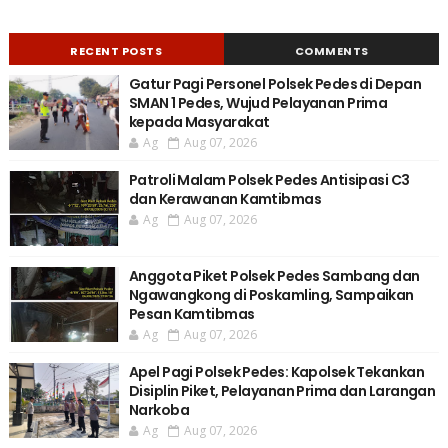
RECENT POSTS
COMMENTS
Gatur Pagi Personel Polsek Pedes di Depan
SMAN 1 Pedes, Wujud Pelayanan Prima
kepada Masyarakat
Ag
Aug 07, 2026
Patroli Malam Polsek Pedes Antisipasi C3
dan Kerawanan Kamtibmas
Ag
Aug 07, 2026
Anggota Piket Polsek Pedes Sambang dan
Ngawangkong di Poskamling, Sampaikan
Pesan Kamtibmas
Ag
Aug 07, 2026
Apel Pagi Polsek Pedes: Kapolsek Tekankan
Disiplin Piket, Pelayanan Prima dan Larangan
Narkoba
Ag
Aug 07, 2026