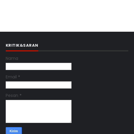
KRITIK&SARAN
Nama
Email
*
Pesan
*