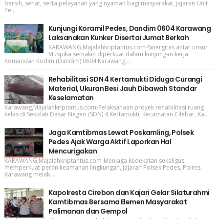
bersih, sehat, serta pelayanan yang nyaman bagi masyarakat, jajaran Unit
Pe...
Kunjungi Koramil Pedes, Dandim 0604 Karawang
Laksanakan Kunker Disertai Jumat Berkah
KARAWANG,Majalahkriptantus.com-Sinergitas antar unsur
Muspika semakin diperkuat dalam kunjungan kerja
Komandan Kodim (Dandim) 0604 Karawang,...
Rehabilitasi SDN 4 Kertamukti Diduga Curangi
Material, Ukuran Besi Jauh Dibawah Standar
Keselamatan
Karawang,Majalahkriptantus.com-Pelaksanaan proyek rehabilitasi ruang
kelas di Sekolah Dasar Negeri (SDN) 4 Kertamukti, Kecamatan Cilebar, Ka...
Jaga Kamtibmas Lewat Poskamling, Polsek
Pedes Ajak Warga Aktif Laporkan Hal
Mencurigakan
KARAWANG,Majalahkriptantus.com-Menjaga kedekatan sekaligus
memperkuat peran keamanan lingkungan, jajaran Polsek Pedes, Polres
Karawang melak...
Kapolresta Cirebon dan Kajari Gelar Silaturahmi
Kamtibmas Bersama Elemen Masyarakat
Palimanan dan Gempol