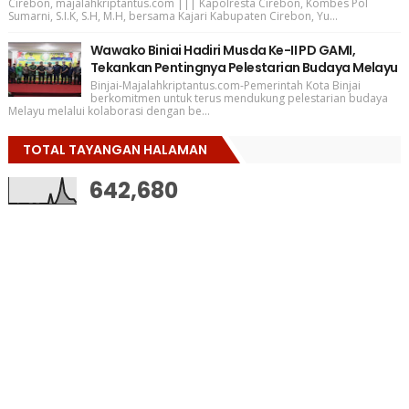
Cirebon, majalahkriptantus.com ||| Kapolresta Cirebon, Kombes Pol
Sumarni, S.I.K, S.H, M.H, bersama Kajari Kabupaten Cirebon, Yu...
Wawako Biniai Hadiri Musda Ke-II PD GAMI,
Tekankan Pentingnya Pelestarian Budaya Melayu
Binjai-Majalahkriptantus.com-Pemerintah Kota Binjai
berkomitmen untuk terus mendukung pelestarian budaya
Melayu melalui kolaborasi dengan be...
TOTAL TAYANGAN HALAMAN
642,680