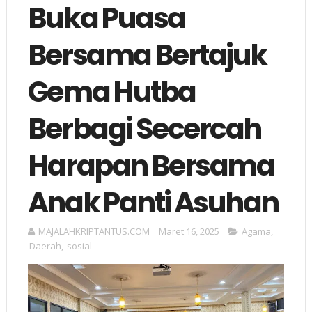
Buka Puasa
Bersama Bertajuk
Gema Hutba
Berbagi Secercah
Harapan Bersama
Anak Panti Asuhan
MAJALAHKRIPTANTUS.COM
Maret 16, 2025
Agama
,
Daerah
,
sosial