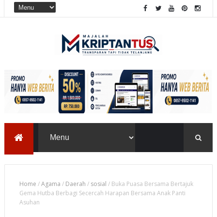
Home
/
Agama
/
Daerah
/
sosial
/
Buka Puasa Bersama Bertajuk
Gema Hutba Berbagi Secercah Harapan Bersama Anak Panti
Asuhan