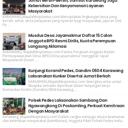
Jumat Bersih-Bersih, Samsat Karawang Jaga
Kebersihan Dan Kenyamanan Layanan
Masyarakat
KARAWANG,Majalahkriptantus.com-Menciptakan lingkungan kerja yang
bersih, sehat, serta pelayanan yang nyaman bagi masyarakat, jajaran Unit
Pe...
Musdus Desa Jayamakmur Daftar 15 Calon
Anggota BPD Resmi Dirilis, Kuota Perempuan
Langsung Aklamasi
KARAWANG, Majalahkriptantus.com-Panitia Pengisian Anggota Badan
Permusyawaratan Desa (BPD) Desa Jayamakmur menggelar rapat
Musyawarah Dusun ...
Kunjungi Koramil Pedes, Dandim 0604 Karawang
Laksanakan Kunker Disertai Jumat Berkah
KARAWANG,Majalahkriptantus.com-Sinergitas antar unsur
Muspika semakin diperkuat dalam kunjungan kerja
Komandan Kodim (Dandim) 0604 Karawang,...
Polsek Pedes Laksanakan Sambang Dan
Ngawangkong Di Poskamling, Perkuat Kemitraan
Dengan Masyarakat
Karawang, Majalahkriptantus.com-Dalam rangka menjaga situasi keamanan
dan ketertiban masyarakat (kamtibmas), Anggota Piket Polsek Pedes mela...