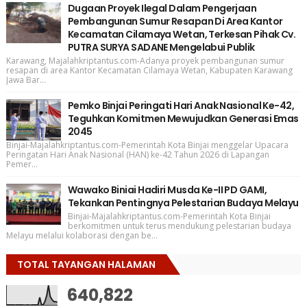
Dugaan Proyek Ilegal Dalam Pengerjaan
Pembangunan Sumur Resapan Di Area Kantor
Kecamatan Cilamaya Wetan, Terkesan Pihak Cv.
PUTRA SURYA SADANE Mengelabui Publik
Karawang, Majalahkriptantus.com-Adanya proyek pembangunan sumur
resapan di area Kantor Kecamatan Cilamaya Wetan, Kabupaten Karawang
Jawa Bar...
Pemko Binjai Peringati Hari Anak Nasional Ke-42,
Teguhkan Komitmen Mewujudkan Generasi Emas
2045
Binjai-Majalahkriptantus.com-Pemerintah Kota Binjai menggelar Upacara
Peringatan Hari Anak Nasional (HAN) ke-42 Tahun 2026 di Lapangan
Pemer...
Wawako Biniai Hadiri Musda Ke-II PD GAMI,
Tekankan Pentingnya Pelestarian Budaya Melayu
Binjai-Majalahkriptantus.com-Pemerintah Kota Binjai
berkomitmen untuk terus mendukung pelestarian budaya
Melayu melalui kolaborasi dengan be...
TOTAL TAYANGAN HALAMAN
640,822