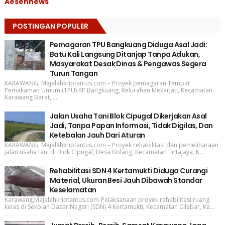
Aesennews
POSTINGAN POPULER
Pemagaran TPU Bangkuang Diduga Asal Jadi:
Batu Kali Langsung Ditanjap Tanpa Adukan,
Masyarakat Desak Dinas & Pengawas Segera
Turun Tangan
KARAWANG, Majalahkriptantus.com – Proyek pemagaran Tempat
Pemakaman Umum (TPU) KP Bangkuang, Kelurahan Mekarjati, Kecamatan
Karawang Barat, ...
Jalan Usaha Tani Blok Cipugal Dikerjakan Asal
Jadi, Tanpa Papan Informasi, Tidak Digilas, Dan
Ketebalan Jauh Dari Aturan
KARAWANG, Majalahkriptantus.com – Proyek rehabilitasi dan pemeliharaan
jalan usaha tani di Blok Cipugal, Desa Bolang, Kecamatan Tirtajaya, K...
Rehabilitasi SDN 4 Kertamukti Diduga Curangi
Material, Ukuran Besi Jauh Dibawah Standar
Keselamatan
Karawang,Majalahkriptantus.com-Pelaksanaan proyek rehabilitasi ruang
kelas di Sekolah Dasar Negeri (SDN) 4 Kertamukti, Kecamatan Cilebar, Ka...