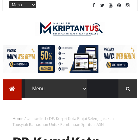
Home
/
Unlabelled
/
DP. Korpri Kota Binjai Selenggarakan
Tausyiah Ramadhan Untuk Pembinaan Spiritual ASN