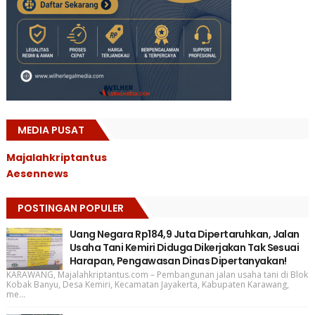
MEDIA PUSAT
Majalahkriptantus
Aesennews
POSTINGAN POPULER
Uang Negara Rp184,9 Juta Dipertaruhkan, Jalan
Usaha Tani Kemiri Diduga Dikerjakan Tak Sesuai
Harapan, Pengawasan Dinas Dipertanyakan!
KARAWANG, Majalahkriptantus.com – Pembangunan jalan usaha tani di Blok
Kobak Banyu, Desa Kemiri, Kecamatan Jayakerta, Kabupaten Karawang,
me...