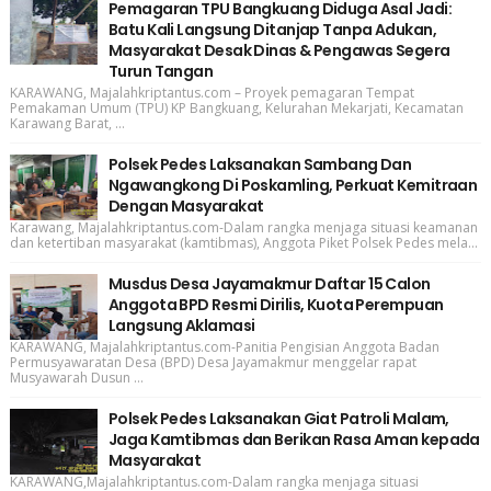
Pemagaran TPU Bangkuang Diduga Asal Jadi:
Batu Kali Langsung Ditanjap Tanpa Adukan,
Masyarakat Desak Dinas & Pengawas Segera
Turun Tangan
KARAWANG, Majalahkriptantus.com – Proyek pemagaran Tempat
Pemakaman Umum (TPU) KP Bangkuang, Kelurahan Mekarjati, Kecamatan
Karawang Barat, ...
Polsek Pedes Laksanakan Sambang Dan
Ngawangkong Di Poskamling, Perkuat Kemitraan
Dengan Masyarakat
Karawang, Majalahkriptantus.com-Dalam rangka menjaga situasi keamanan
dan ketertiban masyarakat (kamtibmas), Anggota Piket Polsek Pedes mela...
Musdus Desa Jayamakmur Daftar 15 Calon
Anggota BPD Resmi Dirilis, Kuota Perempuan
Langsung Aklamasi
KARAWANG, Majalahkriptantus.com-Panitia Pengisian Anggota Badan
Permusyawaratan Desa (BPD) Desa Jayamakmur menggelar rapat
Musyawarah Dusun ...
Polsek Pedes Laksanakan Giat Patroli Malam,
Jaga Kamtibmas dan Berikan Rasa Aman kepada
Masyarakat
KARAWANG,Majalahkriptantus.com-Dalam rangka menjaga situasi