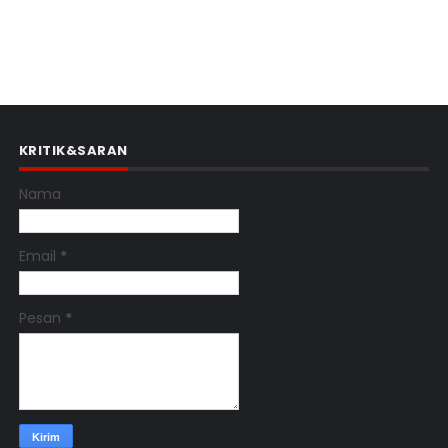
KRITIK&SARAN
Nama
Email
*
Pesan
*