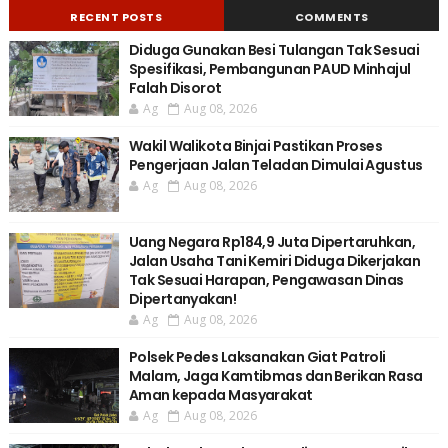
RECENT POSTS
COMMENTS
Diduga Gunakan Besi Tulangan Tak Sesuai
Spesifikasi, Pembangunan PAUD Minhajul
Falah Disorot
Ag
Aug 08, 2026
Wakil Walikota Binjai Pastikan Proses
Pengerjaan Jalan Teladan Dimulai Agustus
Ag
Aug 08, 2026
Uang Negara Rp184,9 Juta Dipertaruhkan,
Jalan Usaha Tani Kemiri Diduga Dikerjakan
Tak Sesuai Harapan, Pengawasan Dinas
Dipertanyakan!
Ag
Aug 08, 2026
Polsek Pedes Laksanakan Giat Patroli
Malam, Jaga Kamtibmas dan Berikan Rasa
Aman kepada Masyarakat
Ag
Aug 08, 2026