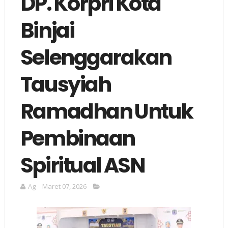
DP. Korpri Kota
Binjai
Selenggarakan
Tausyiah
Ramadhan Untuk
Pembinaan
Spiritual ASN
Ag
Maret 07, 2026