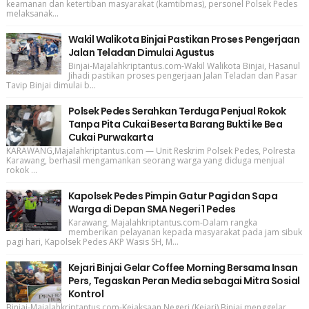
keamanan dan ketertiban masyarakat (kamtibmas), personel Polsek Pedes
melaksanak...
Wakil Walikota Binjai Pastikan Proses Pengerjaan
Jalan Teladan Dimulai Agustus
Binjai-Majalahkriptantus.com-Wakil Walikota Binjai, Hasanul
Jihadi pastikan proses pengerjaan Jalan Teladan dan Pasar
Tavip Binjai dimulai b...
Polsek Pedes Serahkan Terduga Penjual Rokok
Tanpa Pita Cukai Beserta Barang Bukti ke Bea
Cukai Purwakarta
KARAWANG,Majalahkriptantus.com — Unit Reskrim Polsek Pedes, Polresta
Karawang, berhasil mengamankan seorang warga yang diduga menjual
rokok ...
Kapolsek Pedes Pimpin Gatur Pagi dan Sapa
Warga di Depan SMA Negeri 1 Pedes
Karawang, Majalahkriptantus.com-Dalam rangka
memberikan pelayanan kepada masyarakat pada jam sibuk
pagi hari, Kapolsek Pedes AKP Wasis SH, M...
Kejari Binjai Gelar Coffee Morning Bersama Insan
Pers, Tegaskan Peran Media sebagai Mitra Sosial
Kontrol
Binjai-Majalahkriptantus.com-Kejaksaan Negeri (Kejari) Binjai menggelar