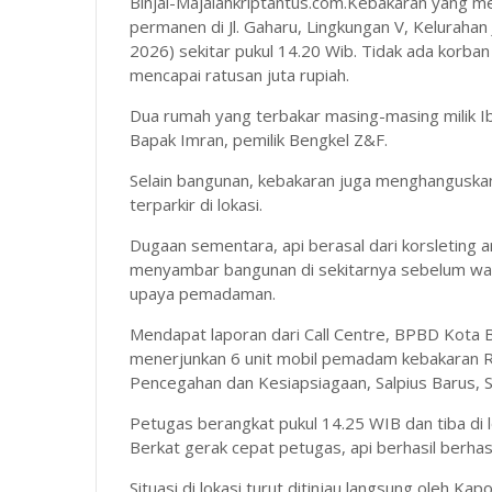
Binjai-Majalahkriptantus.com.Kebakaran yang 
permanen di Jl. Gaharu, Lingkungan V, Kelurahan
2026) sekitar pukul 14.20 Wib. Tidak ada korban 
mencapai ratusan juta rupiah.
Dua rumah yang terbakar masing-masing milik Ibu
Bapak Imran, pemilik Bengkel Z&F.
Selain bangunan, kebakaran juga menghanguskan
terparkir di lokasi.
Dugaan sementara, api berasal dari korsleting a
menyambar bangunan di sekitarnya sebelum w
upaya pemadaman.
Mendapat laporan dari Call Centre, BPBD Kota B
menerjunkan 6 unit mobil pemadam kebakaran Re
Pencegahan dan Kesiapsiagaan, Salpius Barus, S
Petugas berangkat pukul 14.25 WIB dan tiba di 
Berkat gerak cepat petugas, api berhasil berhasi
Situasi di lokasi turut ditinjau langsung oleh K