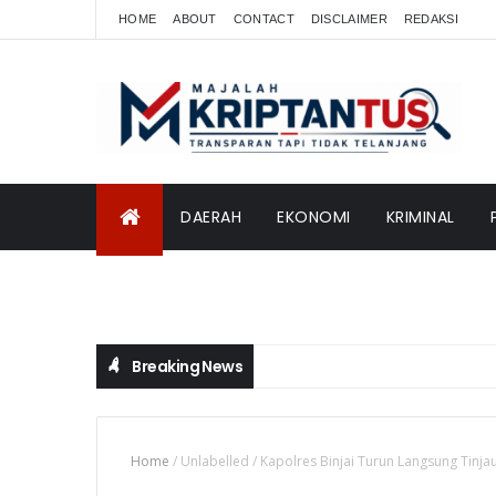
HOME
ABOUT
CONTACT
DISCLAIMER
REDAKSI
DAERAH
EKONOMI
KRIMINAL
INTERNASIONAL
Breaking News
Home
/
Unlabelled
/
Kapolres Binjai Turun Langsung Tinja