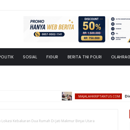
POLITIK
SOSIAL
FIGUR
BERITA TNI POLRI
OLAHRA
Diduga Le
. MAJALAHKRIPTANTUS.COM
u Lokasi Kebakaran Dua Rumah Di Jati Makmur Binjai Utara