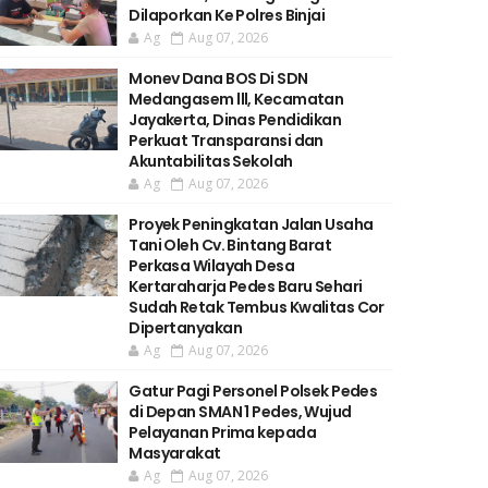
Dilaporkan Ke Polres Binjai
Ag
Aug 07, 2026
Monev Dana BOS Di SDN
Medangasem lll, Kecamatan
Jayakerta, Dinas Pendidikan
Perkuat Transparansi dan
Akuntabilitas Sekolah
Ag
Aug 07, 2026
Proyek Peningkatan Jalan Usaha
Tani Oleh Cv. Bintang Barat
Perkasa Wilayah Desa
Kertaraharja Pedes Baru Sehari
Sudah Retak Tembus Kwalitas Cor
Dipertanyakan
Ag
Aug 07, 2026
Gatur Pagi Personel Polsek Pedes
di Depan SMAN 1 Pedes, Wujud
Pelayanan Prima kepada
Masyarakat
Ag
Aug 07, 2026