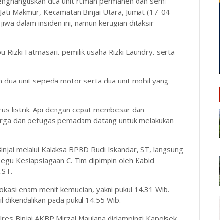
menghanguskan dua unit rumah permanen dan semi
 Jati Makmur, Kecamatan Binjai Utara, Jumat (17-04-
jiwa dalam insiden ini, namun kerugian ditaksir
 Rizki Fatmasari, pemilik usaha Rizki Laundry, serta
 dua unit sepeda motor serta dua unit mobil yang
rus listrik. Api dengan cepat membesar dan
arga dan petugas pemadam datang untuk melakukan
injai melalui Kalaksa BPBD Rudi Iskandar, ST, langsung
gu Kesiapsiagaan C. Tim dipimpin oleh Kabid
.ST.
lokasi enam menit kemudian, yakni pukul 14.31 Wib.
l dikendalikan pada pukul 14.55 Wib.
apolres Binjai AKBP Mirzal Maulana didampingi Kapolsek