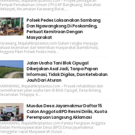
KARAWANG, Majalahkriptantus.com – Proyek pemagaran
Tempat Pemakaman Umum (TPU) KP Bangkuang, Kelurahan
Mekarjati, Kecamatan Karawang Barat, ...
Polsek Pedes Laksanakan Sambang
Dan Ngawangkong Di Poskamling,
Perkuat Kemitraan Dengan
Masyarakat
Karawang, Majalahkriptantus.com-Dalam rangka menjaga
situasi keamanan dan ketertiban masyarakat (kamtibmas),
Anggota Piket Polsek Pedes mela...
Jalan Usaha Tani Blok Cipugal
Dikerjakan Asal Jadi, Tanpa Papan
Informasi, Tidak Digilas, Dan Ketebalan
Jauh Dari Aturan
KARAWANG, Majalahkriptantus.com – Proyek rehabilitasi dan
pemeliharaan jalan usaha tani di Blok Cipugal, Desa Bolang,
Kecamatan Tirtajaya, K...
Musdus Desa Jayamakmur Daftar 15
Calon Anggota BPD Resmi Dirilis, Kuota
Perempuan Langsung Aklamasi
KARAWANG, Majalahkriptantus.com-Panitia Pengisian Anggota
Badan Permusyawaratan Desa (BPD) Desa Jayamakmur
menggelar rapat Musyawarah Dusun ...