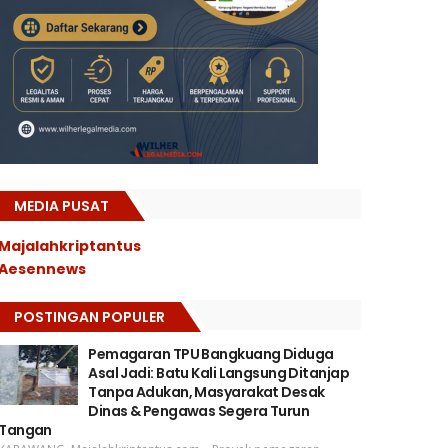
MEDIA PUSAT
Majalahkriptantus
Aesennews
POSTINGAN POPULER
Pemagaran TPU Bangkuang Diduga
Asal Jadi: Batu Kali Langsung Ditanjap
Tanpa Adukan, Masyarakat Desak
Dinas & Pengawas Segera Turun
Tangan