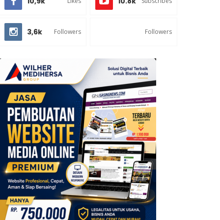
10,9k
10.8k
Likes
Subscribes
3,6k
Followers
Followers