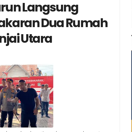
Turun Langsung
ebakaran Dua Rumah
njai Utara