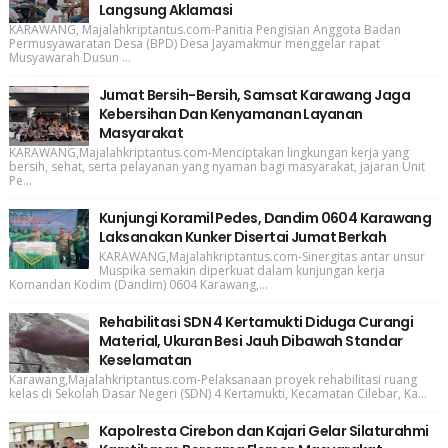
Langsung Aklamasi
KARAWANG, Majalahkriptantus.com-Panitia Pengisian Anggota Badan
Permusyawaratan Desa (BPD) Desa Jayamakmur menggelar rapat
Musyawarah Dusun ...
Jumat Bersih-Bersih, Samsat Karawang Jaga
Kebersihan Dan Kenyamanan Layanan
Masyarakat
KARAWANG,Majalahkriptantus.com-Menciptakan lingkungan kerja yang
bersih, sehat, serta pelayanan yang nyaman bagi masyarakat, jajaran Unit
Pe...
Kunjungi Koramil Pedes, Dandim 0604 Karawang
Laksanakan Kunker Disertai Jumat Berkah
KARAWANG,Majalahkriptantus.com-Sinergitas antar unsur
Muspika semakin diperkuat dalam kunjungan kerja
Komandan Kodim (Dandim) 0604 Karawang,...
Rehabilitasi SDN 4 Kertamukti Diduga Curangi
Material, Ukuran Besi Jauh Dibawah Standar
Keselamatan
Karawang,Majalahkriptantus.com-Pelaksanaan proyek rehabilitasi ruang
kelas di Sekolah Dasar Negeri (SDN) 4 Kertamukti, Kecamatan Cilebar, Ka...
Kapolresta Cirebon dan Kajari Gelar Silaturahmi