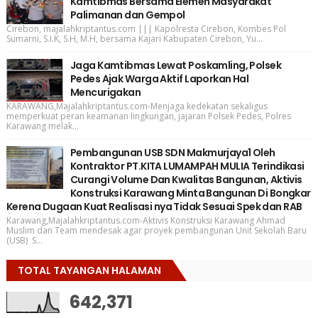
Kamtibmas Bersama Elemen Masyarakat
Palimanan dan Gempol
Cirebon, majalahkriptantus.com ||| Kapolresta Cirebon, Kombes Pol
Sumarni, S.I.K, S.H, M.H, bersama Kajari Kabupaten Cirebon, Yu...
Jaga Kamtibmas Lewat Poskamling, Polsek
Pedes Ajak Warga Aktif Laporkan Hal
Mencurigakan
KARAWANG,Majalahkriptantus.com-Menjaga kedekatan sekaligus
memperkuat peran keamanan lingkungan, jajaran Polsek Pedes, Polres
Karawang melak...
Pembangunan USB SDN Makmurjaya1 Oleh
Kontraktor PT.KITA LUMAMPAH MULIA Terindikasi
Curangi Volume Dan Kwalitas Bangunan, Aktivis
Konstruksi Karawang Minta Bangunan Di Bongkar
Kerena Dugaan Kuat Realisasi nya Tidak Sesuai Spek dan RAB
Karawang,Majalahkriptantus.com-Aktivis Konstruksi Karawang Ahmad
Muslim dan Team mendesak agar proyek pembangunan Unit Sekolah Baru
(USB) S...
TOTAL TAYANGAN HALAMAN
642,371