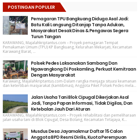
POSTINGAN POPULER
Pemagaran TPU Bangkuang Diduga Asal Jadi:
Batu Kali Langsung Ditanjap Tanpa Adukan,
Masyarakat Desak Dinas & Pengawas Segera
Turun Tangan
KARAWANG, Majalahkriptantus.com – Proyek pemagaran Tempat
Pemakaman Umum (TPU) KP Bangkuang, Kelurahan Mekarjati, Kecamatan
Karawang Barat, ...
Polsek Pedes Laksanakan Sambang Dan
Ngawangkong Di Poskamling, Perkuat Kemitraan
Dengan Masyarakat
Karawang, Majalahkriptantus.com-Dalam rangka menjaga situasi keamanan
dan ketertiban masyarakat (kamtibmas), Anggota Piket Polsek Pedes mela...
Jalan Usaha Tani Blok Cipugal Dikerjakan Asal
Jadi, Tanpa Papan Informasi, Tidak Digilas, Dan
Ketebalan Jauh Dari Aturan
KARAWANG, Majalahkriptantus.com – Proyek rehabilitasi dan pemeliharaan
jalan usaha tani di Blok Cipugal, Desa Bolang, Kecamatan Tirtajaya, K...
Musdus Desa Jayamakmur Daftar 15 Calon
Anggota BPD Resmi Dirilis, Kuota Perempuan