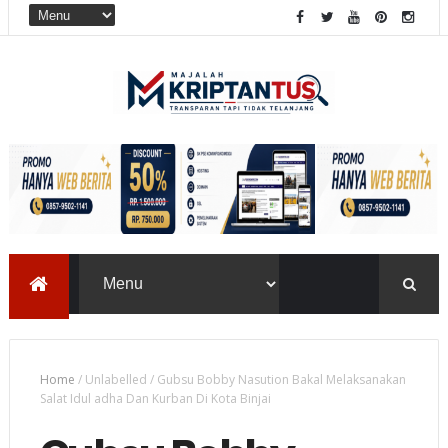
Home
/
Unlabelled
/
Gubsu Bobby Nasution Bakal Melaksanakan
Salat Idul adha Dan Kurban Di Kota Binjai