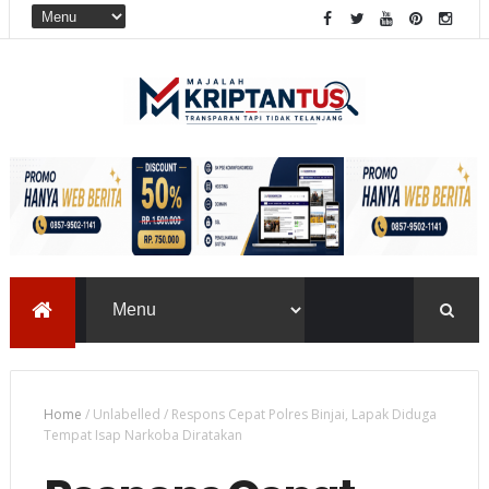
Home
/
Unlabelled
/
Respons Cepat Polres Binjai, Lapak Diduga
Tempat Isap Narkoba Diratakan