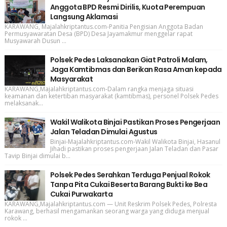
Anggota BPD Resmi Dirilis, Kuota Perempuan
Langsung Aklamasi
KARAWANG, Majalahkriptantus.com-Panitia Pengisian Anggota Badan
Permusyawaratan Desa (BPD) Desa Jayamakmur menggelar rapat
Musyawarah Dusun ...
Polsek Pedes Laksanakan Giat Patroli Malam,
Jaga Kamtibmas dan Berikan Rasa Aman kepada
Masyarakat
KARAWANG,Majalahkriptantus.com-Dalam rangka menjaga situasi
keamanan dan ketertiban masyarakat (kamtibmas), personel Polsek Pedes
melaksanak...
Wakil Walikota Binjai Pastikan Proses Pengerjaan
Jalan Teladan Dimulai Agustus
Binjai-Majalahkriptantus.com-Wakil Walikota Binjai, Hasanul
Jihadi pastikan proses pengerjaan Jalan Teladan dan Pasar
Tavip Binjai dimulai b...
Polsek Pedes Serahkan Terduga Penjual Rokok
Tanpa Pita Cukai Beserta Barang Bukti ke Bea
Cukai Purwakarta
KARAWANG,Majalahkriptantus.com — Unit Reskrim Polsek Pedes, Polresta
Karawang, berhasil mengamankan seorang warga yang diduga menjual
rokok ...