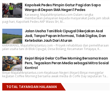
Kapolsek Pedes Pimpin Gatur Pagi dan Sapa
Warga di Depan SMA Negeri 1 Pedes
Karawang, Majalahkriptantus.com-Dalam rangka
memberikan pelayanan kepada masyarakat pada jam sibuk
pagi hari, Kapolsek Pedes AKP Wasis SH, M...
Jalan Usaha Tani Blok Cipugal Dikerjakan Asal
Jadi, Tanpa Papan Informasi, Tidak Digilas, Dan
Ketebalan Jauh Dari Aturan
KARAWANG, Majalahkriptantus.com – Proyek rehabilitasi dan pemeliharaan
jalan usaha tani di Blok Cipugal, Desa Bolang, Kecamatan Tirtajaya, K...
Kejari Binjai Gelar Coffee Morning Bersama Insan
Pers, Tegaskan Peran Media sebagai Mitra Sosial
Kontrol
Binjai-Majalahkriptantus.com-Kejaksaan Negeri (Kejari) Binjai menggelar
kegiatan Coffee Morning bersama awak media di Coffe Day seputaran Ta...
TOTAL TAYANGAN HALAMAN