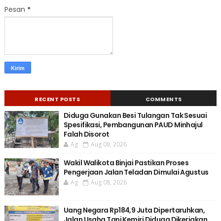
Pesan
*
RECENT POSTS
COMMENTS
Diduga Gunakan Besi Tulangan Tak Sesuai
Spesifikasi, Pembangunan PAUD Minhajul
Falah Disorot
Ag
Aug 08, 2026
Wakil Walikota Binjai Pastikan Proses
Pengerjaan Jalan Teladan Dimulai Agustus
Ag
Aug 08, 2026
Uang Negara Rp184,9 Juta Dipertaruhkan,
Jalan Usaha Tani Kemiri Diduga Dikerjakan