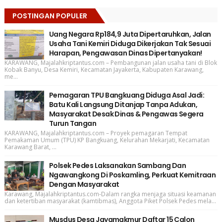
POSTINGAN POPULER
Uang Negara Rp184,9 Juta Dipertaruhkan, Jalan
Usaha Tani Kemiri Diduga Dikerjakan Tak Sesuai
Harapan, Pengawasan Dinas Dipertanyakan!
KARAWANG, Majalahkriptantus.com – Pembangunan jalan usaha tani di Blok
Kobak Banyu, Desa Kemiri, Kecamatan Jayakerta, Kabupaten Karawang,
me...
Pemagaran TPU Bangkuang Diduga Asal Jadi:
Batu Kali Langsung Ditanjap Tanpa Adukan,
Masyarakat Desak Dinas & Pengawas Segera
Turun Tangan
KARAWANG, Majalahkriptantus.com – Proyek pemagaran Tempat
Pemakaman Umum (TPU) KP Bangkuang, Kelurahan Mekarjati, Kecamatan
Karawang Barat, ...
Polsek Pedes Laksanakan Sambang Dan
Ngawangkong Di Poskamling, Perkuat Kemitraan
Dengan Masyarakat
Karawang, Majalahkriptantus.com-Dalam rangka menjaga situasi keamanan
dan ketertiban masyarakat (kamtibmas), Anggota Piket Polsek Pedes mela...
Musdus Desa Jayamakmur Daftar 15 Calon