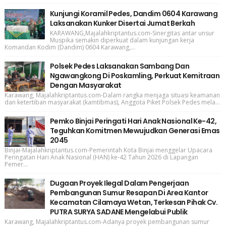
Kunjungi Koramil Pedes, Dandim 0604 Karawang
Laksanakan Kunker Disertai Jumat Berkah
KARAWANG,Majalahkriptantus.com-Sinergitas antar unsur
Muspika semakin diperkuat dalam kunjungan kerja
Komandan Kodim (Dandim) 0604 Karawang,...
Polsek Pedes Laksanakan Sambang Dan
Ngawangkong Di Poskamling, Perkuat Kemitraan
Dengan Masyarakat
Karawang, Majalahkriptantus.com-Dalam rangka menjaga situasi keamanan
dan ketertiban masyarakat (kamtibmas), Anggota Piket Polsek Pedes mela...
Pemko Binjai Peringati Hari Anak Nasional Ke-42,
Teguhkan Komitmen Mewujudkan Generasi Emas
2045
Binjai-Majalahkriptantus.com-Pemerintah Kota Binjai menggelar Upacara
Peringatan Hari Anak Nasional (HAN) ke-42 Tahun 2026 di Lapangan
Pemer...
Dugaan Proyek Ilegal Dalam Pengerjaan
Pembangunan Sumur Resapan Di Area Kantor
Kecamatan Cilamaya Wetan, Terkesan Pihak Cv.
PUTRA SURYA SADANE Mengelabui Publik
Karawang, Majalahkriptantus.com-Adanya proyek pembangunan sumur