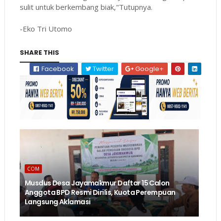
sulit untuk berkembang biak,"Tutupnya.
-Eko Tri Utomo
SHARE THIS
Facebook
Twitter
Google+
COM
Musdus Desa Jayamakmur Daftar 15 Calon
Anggota BPD Resmi Dirilis, Kuota Perempuan
Langsung Aklamasi