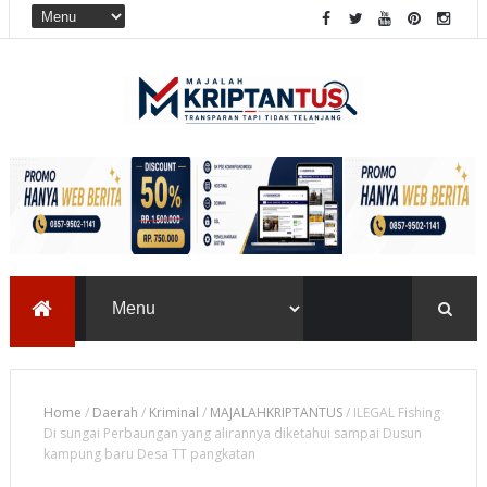
Home
/
Daerah
/
Kriminal
/
MAJALAHKRIPTANTUS
/
ILEGAL Fishing
Di sungai Perbaungan yang alirannya diketahui sampai Dusun
kampung baru Desa TT pangkatan