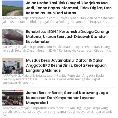
Jalan Usaha Tani Blok Cipugal Dikerjakan Asal
Jadi, Tanpa Papan Informasi, Tidak Digilas, Dan
Ketebalan Jauh Dari Aturan
KARAWANG, Majalahkriptantus.com – Proyek rehabilitasi dan pemeliharaan
jalan usaha tani di Blok Cipugal, Desa Bolang, Kecamatan Tirtajaya, K...
Rehabilitasi SDN 4 Kertamukti Diduga Curangi
Material, Ukuran Besi Jauh Dibawah Standar
Keselamatan
Karawang,Majalahkriptantus.com-Pelaksanaan proyek rehabilitasi ruang
kelas di Sekolah Dasar Negeri (SDN) 4 Kertamukti, Kecamatan Cilebar, Ka...
Musdus Desa Jayamakmur Daftar 15 Calon
Anggota BPD Resmi Dirilis, Kuota Perempuan
Langsung Aklamasi
KARAWANG, Majalahkriptantus.com-Panitia Pengisian Anggota Badan
Permusyawaratan Desa (BPD) Desa Jayamakmur menggelar rapat
Musyawarah Dusun ...
Jumat Bersih-Bersih, Samsat Karawang Jaga
Kebersihan Dan Kenyamanan Layanan
Masyarakat
KARAWANG,Majalahkriptantus.com-Menciptakan lingkungan kerja yang
bersih, sehat, serta pelayanan yang nyaman bagi masyarakat, jajaran Unit
Pe...