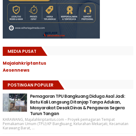
MEDIA PUSAT
Majalahkriptantus
Aesennews
POSTINGAN POPULER
Pemagaran TPU Bangkuang Diduga Asal Jadi:
Batu Kali Langsung Ditanjap Tanpa Adukan,
Masyarakat Desak Dinas & Pengawas Segera
Turun Tangan
KARAWANG, Majalahkriptantus.com – Proyek pemagaran Tempat
Pemakaman Umum (TPU) KP Bangkuang, Kelurahan Mekarjati, Kecamatan
Karawang Barat, ...