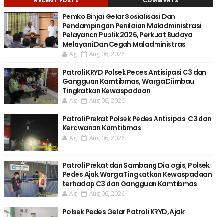
RECENT POSTS
COMMENTS
Pemko Binjai Gelar Sosialisasi Dan
Pendampingan Penilaian Maladministrasi
Pelayanan Publik 2026, Perkuat Budaya
Melayani Dan Cegah Maladministrasi
Ag
Aug 06, 2026
Patroli KRYD Polsek Pedes Antisipasi C3 dan
Gangguan Kamtibmas, Warga Diimbau
Tingkatkan Kewaspadaan
Ag
Aug 06, 2026
Patroli Prekat Polsek Pedes Antisipasi C3 dan
Kerawanan Kamtibmas
Ag
Aug 06, 2026
Patroli Prekat dan Sambang Dialogis, Polsek
Pedes Ajak Warga Tingkatkan Kewaspadaan
terhadap C3 dan Gangguan Kamtibmas
Ag
Aug 06, 2026
Polsek Pedes Gelar Patroli KRYD, Ajak