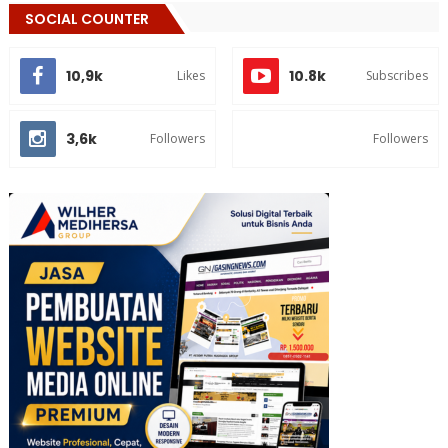
SOCIAL COUNTER
10,9k
10.8k
Likes
Subscribes
3,6k
Followers
Followers