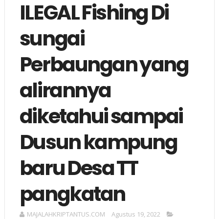
ILEGAL Fishing Di
sungai
Perbaungan yang
alirannya
diketahui sampai
Dusun kampung
baru Desa TT
pangkatan
MAJALAHKRIPTANTUS.COM
Agustus 19, 2022