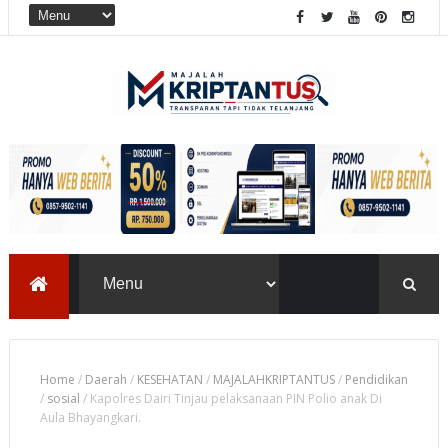
Home
/
Daerah
/
KESEHATAN
/
MAJALAHKRIPTANTUS
/
Pendidikan
/
sosial
/
Kapolres Dairi Tinjau pelaksanaan PIN Polio anak Di
Aula Bhayangkari.