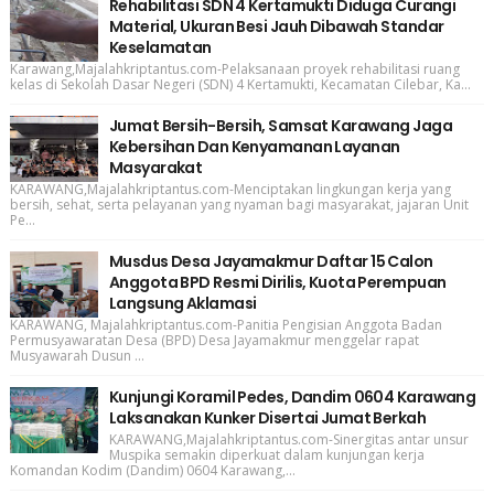
Rehabilitasi SDN 4 Kertamukti Diduga Curangi
Material, Ukuran Besi Jauh Dibawah Standar
Keselamatan
Karawang,Majalahkriptantus.com-Pelaksanaan proyek rehabilitasi ruang
kelas di Sekolah Dasar Negeri (SDN) 4 Kertamukti, Kecamatan Cilebar, Ka...
Jumat Bersih-Bersih, Samsat Karawang Jaga
Kebersihan Dan Kenyamanan Layanan
Masyarakat
KARAWANG,Majalahkriptantus.com-Menciptakan lingkungan kerja yang
bersih, sehat, serta pelayanan yang nyaman bagi masyarakat, jajaran Unit
Pe...
Musdus Desa Jayamakmur Daftar 15 Calon
Anggota BPD Resmi Dirilis, Kuota Perempuan
Langsung Aklamasi
KARAWANG, Majalahkriptantus.com-Panitia Pengisian Anggota Badan
Permusyawaratan Desa (BPD) Desa Jayamakmur menggelar rapat
Musyawarah Dusun ...
Kunjungi Koramil Pedes, Dandim 0604 Karawang
Laksanakan Kunker Disertai Jumat Berkah
KARAWANG,Majalahkriptantus.com-Sinergitas antar unsur
Muspika semakin diperkuat dalam kunjungan kerja
Komandan Kodim (Dandim) 0604 Karawang,...