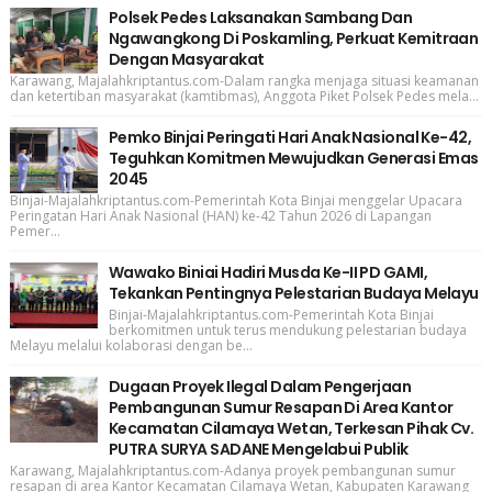
Polsek Pedes Laksanakan Sambang Dan
Ngawangkong Di Poskamling, Perkuat Kemitraan
Dengan Masyarakat
Karawang, Majalahkriptantus.com-Dalam rangka menjaga situasi keamanan
dan ketertiban masyarakat (kamtibmas), Anggota Piket Polsek Pedes mela...
Pemko Binjai Peringati Hari Anak Nasional Ke-42,
Teguhkan Komitmen Mewujudkan Generasi Emas
2045
Binjai-Majalahkriptantus.com-Pemerintah Kota Binjai menggelar Upacara
Peringatan Hari Anak Nasional (HAN) ke-42 Tahun 2026 di Lapangan
Pemer...
Wawako Biniai Hadiri Musda Ke-II PD GAMI,
Tekankan Pentingnya Pelestarian Budaya Melayu
Binjai-Majalahkriptantus.com-Pemerintah Kota Binjai
berkomitmen untuk terus mendukung pelestarian budaya
Melayu melalui kolaborasi dengan be...
Dugaan Proyek Ilegal Dalam Pengerjaan
Pembangunan Sumur Resapan Di Area Kantor
Kecamatan Cilamaya Wetan, Terkesan Pihak Cv.
PUTRA SURYA SADANE Mengelabui Publik
Karawang, Majalahkriptantus.com-Adanya proyek pembangunan sumur
resapan di area Kantor Kecamatan Cilamaya Wetan, Kabupaten Karawang