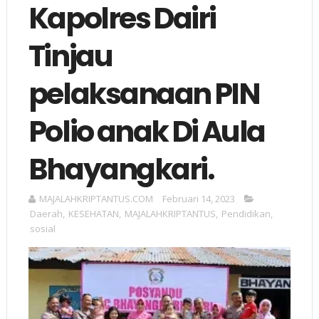
Kapolres Dairi
Tinjau
pelaksanaan PIN
Polio anak Di Aula
Bhayangkari.
MAJALAHKRIPTANTUS.COM
Februari 14, 2023
Daerah
,
KESEHATAN
,
MAJALAHKRIPTANTUS
,
Pendidikan
,
sosial