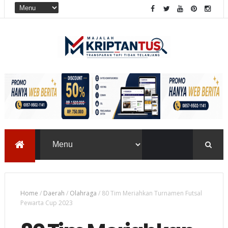
Home
/
Daerah
/
Olahraga
/
80 Tim Meriahkan Turnamen Futsal
Pewarta Cup 2023