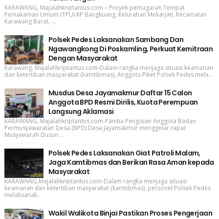
KARAWANG, Majalahkriptantus.com – Proyek pemagaran Tempat
Pemakaman Umum (TPU) KP Bangkuang, Kelurahan Mekarjati, Kecamatan
Karawang Barat, ...
Polsek Pedes Laksanakan Sambang Dan
Ngawangkong Di Poskamling, Perkuat Kemitraan
Dengan Masyarakat
Karawang, Majalahkriptantus.com-Dalam rangka menjaga situasi keamanan
dan ketertiban masyarakat (kamtibmas), Anggota Piket Polsek Pedes mela...
Musdus Desa Jayamakmur Daftar 15 Calon
Anggota BPD Resmi Dirilis, Kuota Perempuan
Langsung Aklamasi
KARAWANG, Majalahkriptantus.com-Panitia Pengisian Anggota Badan
Permusyawaratan Desa (BPD) Desa Jayamakmur menggelar rapat
Musyawarah Dusun ...
Polsek Pedes Laksanakan Giat Patroli Malam,
Jaga Kamtibmas dan Berikan Rasa Aman kepada
Masyarakat
KARAWANG,Majalahkriptantus.com-Dalam rangka menjaga situasi
keamanan dan ketertiban masyarakat (kamtibmas), personel Polsek Pedes
melaksanak...
Wakil Walikota Binjai Pastikan Proses Pengerjaan