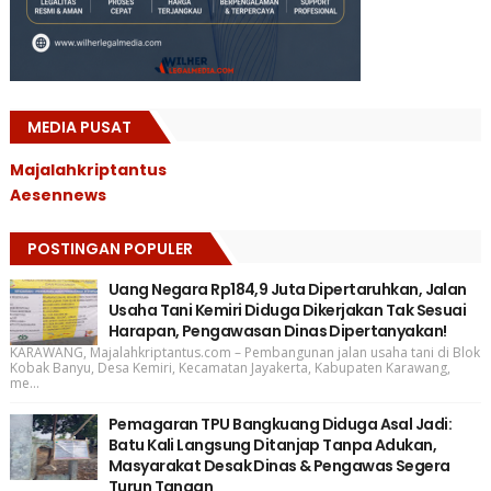
MEDIA PUSAT
Majalahkriptantus
Aesennews
POSTINGAN POPULER
Uang Negara Rp184,9 Juta Dipertaruhkan, Jalan
Usaha Tani Kemiri Diduga Dikerjakan Tak Sesuai
Harapan, Pengawasan Dinas Dipertanyakan!
KARAWANG, Majalahkriptantus.com – Pembangunan jalan usaha tani di Blok
Kobak Banyu, Desa Kemiri, Kecamatan Jayakerta, Kabupaten Karawang,
me...
Pemagaran TPU Bangkuang Diduga Asal Jadi:
Batu Kali Langsung Ditanjap Tanpa Adukan,
Masyarakat Desak Dinas & Pengawas Segera
Turun Tangan