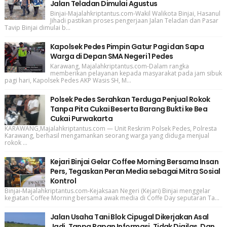
Jalan Teladan Dimulai Agustus
Binjai-Majalahkriptantus.com-Wakil Walikota Binjai, Hasanul
Jihadi pastikan proses pengerjaan Jalan Teladan dan Pasar
Tavip Binjai dimulai b...
Kapolsek Pedes Pimpin Gatur Pagi dan Sapa
Warga di Depan SMA Negeri 1 Pedes
Karawang, Majalahkriptantus.com-Dalam rangka
memberikan pelayanan kepada masyarakat pada jam sibuk
pagi hari, Kapolsek Pedes AKP Wasis SH, M...
Polsek Pedes Serahkan Terduga Penjual Rokok
Tanpa Pita Cukai Beserta Barang Bukti ke Bea
Cukai Purwakarta
KARAWANG,Majalahkriptantus.com — Unit Reskrim Polsek Pedes, Polresta
Karawang, berhasil mengamankan seorang warga yang diduga menjual
rokok ...
Kejari Binjai Gelar Coffee Morning Bersama Insan
Pers, Tegaskan Peran Media sebagai Mitra Sosial
Kontrol
Binjai-Majalahkriptantus.com-Kejaksaan Negeri (Kejari) Binjai menggelar
kegiatan Coffee Morning bersama awak media di Coffe Day seputaran Ta...
Jalan Usaha Tani Blok Cipugal Dikerjakan Asal
Jadi, Tanpa Papan Informasi, Tidak Digilas, Dan