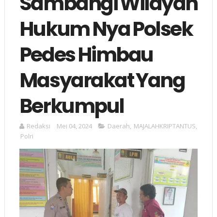
Sambangi Wilayah
Hukum Nya Polsek
Pedes Himbau
Masyarakat Yang
Berkumpul
Redaksi
Mei 04, 2024
Daerah
,
MAJALAHKRIPTANTUS
,
Polri