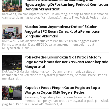
Ngawangkong Di Poskamling, Perkuat Kemitraan
Dengan Masyarakat
Karawang, Majalahkriptantus.com-Dalam rangka menjaga situasi keamanan
dan ketertiban masyarakat (kamtibmas), Anggota Piket Polsek Pedes mela...
Musdus Desa Jayamakmur Daftar 15 Calon
Anggota BPD Resmi Dirilis, Kuota Perempuan
Langsung Aklamasi
KARAWANG, Majalahkriptantus.com-Panitia Pengisian Anggota Badan
Permusyawaratan Desa (BPD) Desa Jayamakmur menggelar rapat
Musyawarah Dusun ...
Polsek Pedes Laksanakan Giat Patroli Malam,
Jaga Kamtibmas dan Berikan Rasa Aman kepada
Masyarakat
KARAWANG,Majalahkriptantus.com-Dalam rangka menjaga situasi
keamanan dan ketertiban masyarakat (kamtibmas), personel Polsek Pedes
melaksanak...
Kapolsek Pedes Pimpin Gatur Pagi dan Sapa
Warga di Depan SMA Negeri 1 Pedes
Karawang, Majalahkriptantus.com-Dalam rangka
memberikan pelayanan kepada masyarakat pada jam sibuk
pagi hari, Kapolsek Pedes AKP Wasis SH, M...