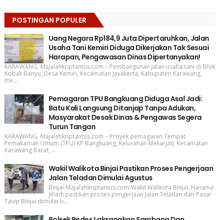
POSTINGAN POPULER
Uang Negara Rp184,9 Juta Dipertaruhkan, Jalan
Usaha Tani Kemiri Diduga Dikerjakan Tak Sesuai
Harapan, Pengawasan Dinas Dipertanyakan!
KARAWANG, Majalahkriptantus.com – Pembangunan jalan usaha tani di Blok
Kobak Banyu, Desa Kemiri, Kecamatan Jayakerta, Kabupaten Karawang,
me...
Pemagaran TPU Bangkuang Diduga Asal Jadi:
Batu Kali Langsung Ditanjap Tanpa Adukan,
Masyarakat Desak Dinas & Pengawas Segera
Turun Tangan
KARAWANG, Majalahkriptantus.com – Proyek pemagaran Tempat
Pemakaman Umum (TPU) KP Bangkuang, Kelurahan Mekarjati, Kecamatan
Karawang Barat, ...
Wakil Walikota Binjai Pastikan Proses Pengerjaan
Jalan Teladan Dimulai Agustus
Binjai-Majalahkriptantus.com-Wakil Walikota Binjai, Hasanul
Jihadi pastikan proses pengerjaan Jalan Teladan dan Pasar
Tavip Binjai dimulai b...
Polsek Pedes Laksanakan Sambang Dan