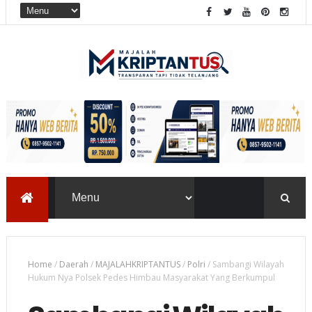
Home
/
Daerah
/
MAJALAHKRIPTANTUS
/
Polri
/
Sambangi Wilayah
Hukum Nya Polsek Pedes Himbau Masyarakat Yang Berkumpul