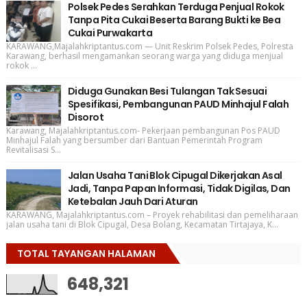
Polsek Pedes Serahkan Terduga Penjual Rokok
Tanpa Pita Cukai Beserta Barang Bukti ke Bea
Cukai Purwakarta
KARAWANG,Majalahkriptantus.com — Unit Reskrim Polsek Pedes, Polresta
Karawang, berhasil mengamankan seorang warga yang diduga menjual
rokok ...
Diduga Gunakan Besi Tulangan Tak Sesuai
Spesifikasi, Pembangunan PAUD Minhajul Falah
Disorot
Karawang, Majalahkriptantus.com- Pekerjaan pembangunan Pos PAUD
Minhajul Falah yang bersumber dari Bantuan Pemerintah Program
Revitalisasi S...
Jalan Usaha Tani Blok Cipugal Dikerjakan Asal
Jadi, Tanpa Papan Informasi, Tidak Digilas, Dan
Ketebalan Jauh Dari Aturan
KARAWANG, Majalahkriptantus.com – Proyek rehabilitasi dan pemeliharaan
jalan usaha tani di Blok Cipugal, Desa Bolang, Kecamatan Tirtajaya, K...
TOTAL TAYANGAN HALAMAN
648,321