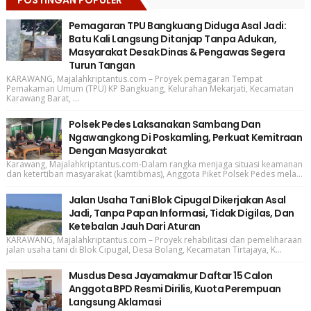
Pemagaran TPU Bangkuang Diduga Asal Jadi:
Batu Kali Langsung Ditanjap Tanpa Adukan,
Masyarakat Desak Dinas & Pengawas Segera
Turun Tangan
KARAWANG, Majalahkriptantus.com – Proyek pemagaran Tempat
Pemakaman Umum (TPU) KP Bangkuang, Kelurahan Mekarjati, Kecamatan
Karawang Barat, ...
Polsek Pedes Laksanakan Sambang Dan
Ngawangkong Di Poskamling, Perkuat Kemitraan
Dengan Masyarakat
Karawang, Majalahkriptantus.com-Dalam rangka menjaga situasi keamanan
dan ketertiban masyarakat (kamtibmas), Anggota Piket Polsek Pedes mela...
Jalan Usaha Tani Blok Cipugal Dikerjakan Asal
Jadi, Tanpa Papan Informasi, Tidak Digilas, Dan
Ketebalan Jauh Dari Aturan
KARAWANG, Majalahkriptantus.com – Proyek rehabilitasi dan pemeliharaan
jalan usaha tani di Blok Cipugal, Desa Bolang, Kecamatan Tirtajaya, K...
Musdus Desa Jayamakmur Daftar 15 Calon
Anggota BPD Resmi Dirilis, Kuota Perempuan
Langsung Aklamasi