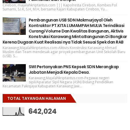
Cirebon, majalahkriptantus.com ||| Kapolresta Cirebon, Kombes Pol
Sumarni, S.I.K, S.H, M.H, bersama Kajari Kabupaten Cirebon, Yu...
Pembangunan USB SDN Makmurjaya1 Oleh
Kontraktor PT.KITA LUMAMPAH MULIA Terindikasi
Curangi Volume Dan Kwalitas Bangunan, Aktivis
Konstruksi Karawang Minta Bangunan Di Bongkar
Kerena Dugaan Kuat Realisasi nya Tidak Sesuai Spek dan RAB
Karawang,Majalahkriptantus.com-Aktivis Konstruksi Karawang Ahmad
Muslim dan Team mendesak agar proyek pembangunan Unit Sekolah Baru
(USB) S...
SWI Pertanyakan PNS Kepsek SDN Merangkap
Jabatan Menjadi Kepala Desa.
Karawang,Majalahkriptantus.com-Pegawai negeri
sipil/Aparatur Sipil Negara (ASN) Bidang Pendidikan
Kecamatan Pakisjaya Kabupaten Karawang Jaw...
TOTAL TAYANGAN HALAMAN
642,024