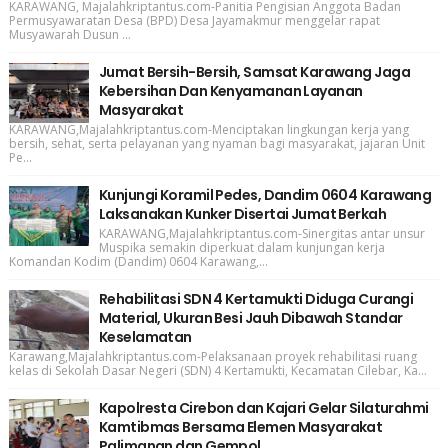
KARAWANG, Majalahkriptantus.com-Panitia Pengisian Anggota Badan
Permusyawaratan Desa (BPD) Desa Jayamakmur menggelar rapat
Musyawarah Dusun ...
Jumat Bersih-Bersih, Samsat Karawang Jaga
Kebersihan Dan Kenyamanan Layanan
Masyarakat
KARAWANG,Majalahkriptantus.com-Menciptakan lingkungan kerja yang
bersih, sehat, serta pelayanan yang nyaman bagi masyarakat, jajaran Unit
Pe...
Kunjungi Koramil Pedes, Dandim 0604 Karawang
Laksanakan Kunker Disertai Jumat Berkah
KARAWANG,Majalahkriptantus.com-Sinergitas antar unsur
Muspika semakin diperkuat dalam kunjungan kerja
Komandan Kodim (Dandim) 0604 Karawang,...
Rehabilitasi SDN 4 Kertamukti Diduga Curangi
Material, Ukuran Besi Jauh Dibawah Standar
Keselamatan
Karawang,Majalahkriptantus.com-Pelaksanaan proyek rehabilitasi ruang
kelas di Sekolah Dasar Negeri (SDN) 4 Kertamukti, Kecamatan Cilebar, Ka...
Kapolresta Cirebon dan Kajari Gelar Silaturahmi
Kamtibmas Bersama Elemen Masyarakat
Palimanan dan Gempol