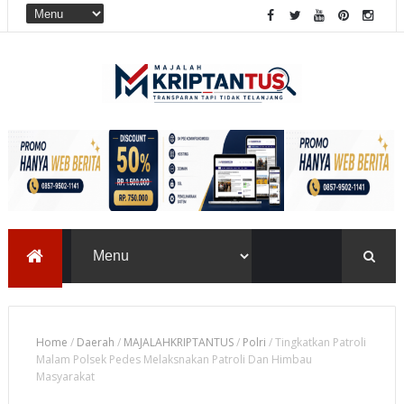
Home
/
Daerah
/
MAJALAHKRIPTANTUS
/
Polri
/
Tingkatkan Patroli
Malam Polsek Pedes Melaksnakan Patroli Dan Himbau
Masyarakat