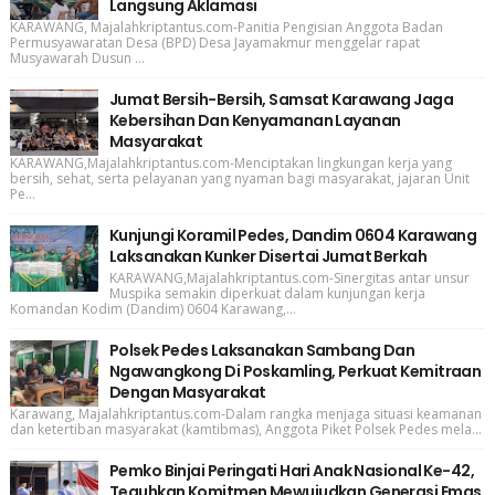
Langsung Aklamasi
KARAWANG, Majalahkriptantus.com-Panitia Pengisian Anggota Badan
Permusyawaratan Desa (BPD) Desa Jayamakmur menggelar rapat
Musyawarah Dusun ...
Jumat Bersih-Bersih, Samsat Karawang Jaga
Kebersihan Dan Kenyamanan Layanan
Masyarakat
KARAWANG,Majalahkriptantus.com-Menciptakan lingkungan kerja yang
bersih, sehat, serta pelayanan yang nyaman bagi masyarakat, jajaran Unit
Pe...
Kunjungi Koramil Pedes, Dandim 0604 Karawang
Laksanakan Kunker Disertai Jumat Berkah
KARAWANG,Majalahkriptantus.com-Sinergitas antar unsur
Muspika semakin diperkuat dalam kunjungan kerja
Komandan Kodim (Dandim) 0604 Karawang,...
Polsek Pedes Laksanakan Sambang Dan
Ngawangkong Di Poskamling, Perkuat Kemitraan
Dengan Masyarakat
Karawang, Majalahkriptantus.com-Dalam rangka menjaga situasi keamanan
dan ketertiban masyarakat (kamtibmas), Anggota Piket Polsek Pedes mela...
Pemko Binjai Peringati Hari Anak Nasional Ke-42,
Teguhkan Komitmen Mewujudkan Generasi Emas