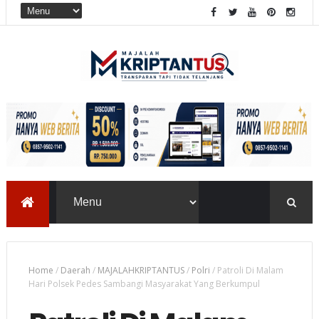
Home
/
Daerah
/
MAJALAHKRIPTANTUS
/
Polri
/
Patroli Di Malam
Hari Polsek Pedes Sambangi Masyarakat Yang Berkumpul