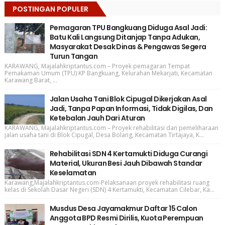
POSTINGAN POPULER
Pemagaran TPU Bangkuang Diduga Asal Jadi:
Batu Kali Langsung Ditanjap Tanpa Adukan,
Masyarakat Desak Dinas & Pengawas Segera
Turun Tangan
KARAWANG, Majalahkriptantus.com – Proyek pemagaran Tempat
Pemakaman Umum (TPU) KP Bangkuang, Kelurahan Mekarjati, Kecamatan
Karawang Barat, ...
Jalan Usaha Tani Blok Cipugal Dikerjakan Asal
Jadi, Tanpa Papan Informasi, Tidak Digilas, Dan
Ketebalan Jauh Dari Aturan
KARAWANG, Majalahkriptantus.com – Proyek rehabilitasi dan pemeliharaan
jalan usaha tani di Blok Cipugal, Desa Bolang, Kecamatan Tirtajaya, K...
Rehabilitasi SDN 4 Kertamukti Diduga Curangi
Material, Ukuran Besi Jauh Dibawah Standar
Keselamatan
Karawang,Majalahkriptantus.com-Pelaksanaan proyek rehabilitasi ruang
kelas di Sekolah Dasar Negeri (SDN) 4 Kertamukti, Kecamatan Cilebar, Ka...
Musdus Desa Jayamakmur Daftar 15 Calon
Anggota BPD Resmi Dirilis, Kuota Perempuan