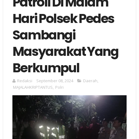
Patroli Di Malam
Hari Polsek Pedes
Sambangi
Masyarakat Yang
Berkumpul
Redaksi
September 08, 2024
Daerah
,
MAJALAHKRIPTANTUS
,
Polri