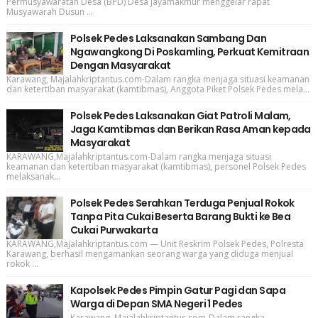
Permusyawaratan Desa (BPD) Desa Jayamakmur menggelar rapat
Musyawarah Dusun ...
Polsek Pedes Laksanakan Sambang Dan
Ngawangkong Di Poskamling, Perkuat Kemitraan
Dengan Masyarakat
Karawang, Majalahkriptantus.com-Dalam rangka menjaga situasi keamanan
dan ketertiban masyarakat (kamtibmas), Anggota Piket Polsek Pedes mela...
Polsek Pedes Laksanakan Giat Patroli Malam,
Jaga Kamtibmas dan Berikan Rasa Aman kepada
Masyarakat
KARAWANG,Majalahkriptantus.com-Dalam rangka menjaga situasi
keamanan dan ketertiban masyarakat (kamtibmas), personel Polsek Pedes
melaksanak...
Polsek Pedes Serahkan Terduga Penjual Rokok
Tanpa Pita Cukai Beserta Barang Bukti ke Bea
Cukai Purwakarta
KARAWANG,Majalahkriptantus.com — Unit Reskrim Polsek Pedes, Polresta
Karawang, berhasil mengamankan seorang warga yang diduga menjual
rokok ...
Kapolsek Pedes Pimpin Gatur Pagi dan Sapa
Warga di Depan SMA Negeri 1 Pedes
Karawang, Majalahkriptantus.com-Dalam rangka