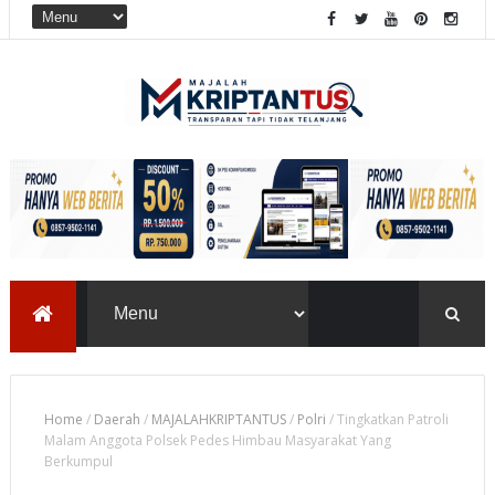
Home
/
Daerah
/
MAJALAHKRIPTANTUS
/
Polri
/
Tingkatkan Patroli
Malam Anggota Polsek Pedes Himbau Masyarakat Yang
Berkumpul