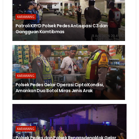
KARAWANG
Patroli KRYD Polsek Pedes Antisipasi C3 dan
Gangguan Kamtibmas
KARAWANG
Polsek Pedes Gelar Operasi Cipta Kondisi,
Amankan Dua Botol Miras Jenis Arak
KARAWANG
Polsek Pedes dan Polsek Rengasdengklok Gelar