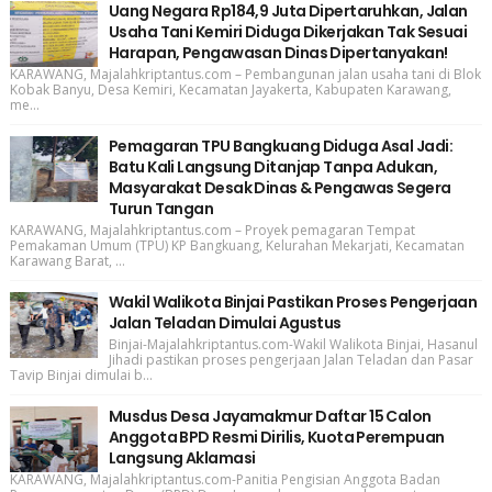
Uang Negara Rp184,9 Juta Dipertaruhkan, Jalan
Usaha Tani Kemiri Diduga Dikerjakan Tak Sesuai
Harapan, Pengawasan Dinas Dipertanyakan!
KARAWANG, Majalahkriptantus.com – Pembangunan jalan usaha tani di Blok
Kobak Banyu, Desa Kemiri, Kecamatan Jayakerta, Kabupaten Karawang,
me...
Pemagaran TPU Bangkuang Diduga Asal Jadi:
Batu Kali Langsung Ditanjap Tanpa Adukan,
Masyarakat Desak Dinas & Pengawas Segera
Turun Tangan
KARAWANG, Majalahkriptantus.com – Proyek pemagaran Tempat
Pemakaman Umum (TPU) KP Bangkuang, Kelurahan Mekarjati, Kecamatan
Karawang Barat, ...
Wakil Walikota Binjai Pastikan Proses Pengerjaan
Jalan Teladan Dimulai Agustus
Binjai-Majalahkriptantus.com-Wakil Walikota Binjai, Hasanul
Jihadi pastikan proses pengerjaan Jalan Teladan dan Pasar
Tavip Binjai dimulai b...
Musdus Desa Jayamakmur Daftar 15 Calon
Anggota BPD Resmi Dirilis, Kuota Perempuan
Langsung Aklamasi
KARAWANG, Majalahkriptantus.com-Panitia Pengisian Anggota Badan