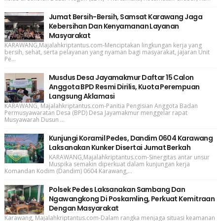
Jumat Bersih-Bersih, Samsat Karawang Jaga
Kebersihan Dan Kenyamanan Layanan
Masyarakat
KARAWANG,Majalahkriptantus.com-Menciptakan lingkungan kerja yang
bersih, sehat, serta pelayanan yang nyaman bagi masyarakat, jajaran Unit
Pe...
Musdus Desa Jayamakmur Daftar 15 Calon
Anggota BPD Resmi Dirilis, Kuota Perempuan
Langsung Aklamasi
KARAWANG, Majalahkriptantus.com-Panitia Pengisian Anggota Badan
Permusyawaratan Desa (BPD) Desa Jayamakmur menggelar rapat
Musyawarah Dusun ...
Kunjungi Koramil Pedes, Dandim 0604 Karawang
Laksanakan Kunker Disertai Jumat Berkah
KARAWANG,Majalahkriptantus.com-Sinergitas antar unsur
Muspika semakin diperkuat dalam kunjungan kerja
Komandan Kodim (Dandim) 0604 Karawang,...
Polsek Pedes Laksanakan Sambang Dan
Ngawangkong Di Poskamling, Perkuat Kemitraan
Dengan Masyarakat
Karawang, Majalahkriptantus.com-Dalam rangka menjaga situasi keamanan