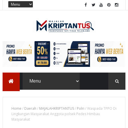
Home
/
Daerah
/
MAJALAHKRIPTANTUS
/
Polri
/
Waspada TPPO Di
Lingkungan Masyarakat Anggota polsek Pedes Himbau
Masyarakat