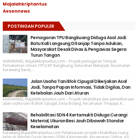
Majalahkriptantus
Aesennews
POSTINGAN POPULER
Pemagaran TPU Bangkuang Diduga Asal Jadi:
Batu Kali Langsung Ditanjap Tanpa Adukan,
Masyarakat Desak Dinas & Pengawas Segera
Turun Tangan
KARAWANG, Majalahkriptantus.com – Proyek pemagaran Tempat
Pemakaman Umum (TPU) KP Bangkuang, Kelurahan Mekarjati, Kecamatan
Karawang Barat, ...
Jalan Usaha Tani Blok Cipugal Dikerjakan Asal
Jadi, Tanpa Papan Informasi, Tidak Digilas, Dan
Ketebalan Jauh Dari Aturan
KARAWANG, Majalahkriptantus.com – Proyek rehabilitasi dan pemeliharaan
jalan usaha tani di Blok Cipugal, Desa Bolang, Kecamatan Tirtajaya, K...
Rehabilitasi SDN 4 Kertamukti Diduga Curangi
Material, Ukuran Besi Jauh Dibawah Standar
Keselamatan
Karawang,Majalahkriptantus.com-Pelaksanaan proyek rehabilitasi ruang
kelas di Sekolah Dasar Negeri (SDN) 4 Kertamukti, Kecamatan Cilebar, Ka...