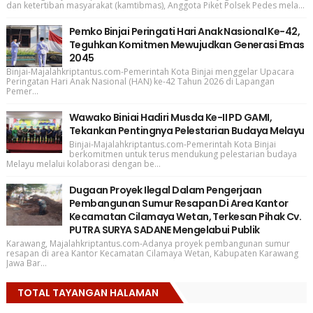
dan ketertiban masyarakat (kamtibmas), Anggota Piket Polsek Pedes mela...
Pemko Binjai Peringati Hari Anak Nasional Ke-42,
Teguhkan Komitmen Mewujudkan Generasi Emas
2045
Binjai-Majalahkriptantus.com-Pemerintah Kota Binjai menggelar Upacara
Peringatan Hari Anak Nasional (HAN) ke-42 Tahun 2026 di Lapangan
Pemer...
Wawako Biniai Hadiri Musda Ke-II PD GAMI,
Tekankan Pentingnya Pelestarian Budaya Melayu
Binjai-Majalahkriptantus.com-Pemerintah Kota Binjai
berkomitmen untuk terus mendukung pelestarian budaya
Melayu melalui kolaborasi dengan be...
Dugaan Proyek Ilegal Dalam Pengerjaan
Pembangunan Sumur Resapan Di Area Kantor
Kecamatan Cilamaya Wetan, Terkesan Pihak Cv.
PUTRA SURYA SADANE Mengelabui Publik
Karawang, Majalahkriptantus.com-Adanya proyek pembangunan sumur
resapan di area Kantor Kecamatan Cilamaya Wetan, Kabupaten Karawang
Jawa Bar...
TOTAL TAYANGAN HALAMAN