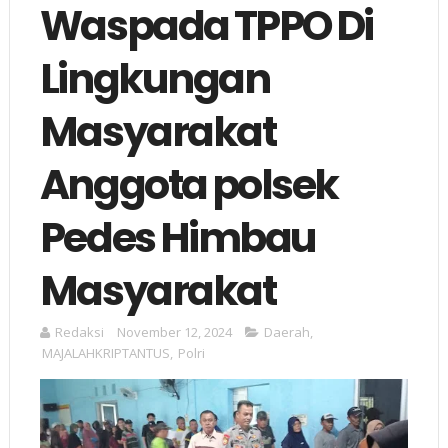
Waspada TPPO Di
Lingkungan
Masyarakat
Anggota polsek
Pedes Himbau
Masyarakat
Redaksi
November 12, 2024
Daerah
,
MAJALAHKRIPTANTUS
,
Polri