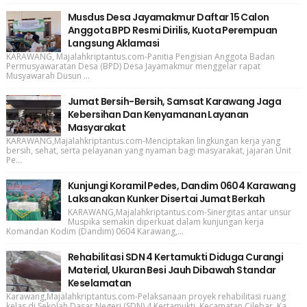
Musdus Desa Jayamakmur Daftar 15 Calon
Anggota BPD Resmi Dirilis, Kuota Perempuan
Langsung Aklamasi
KARAWANG, Majalahkriptantus.com-Panitia Pengisian Anggota Badan
Permusyawaratan Desa (BPD) Desa Jayamakmur menggelar rapat
Musyawarah Dusun ...
Jumat Bersih-Bersih, Samsat Karawang Jaga
Kebersihan Dan Kenyamanan Layanan
Masyarakat
KARAWANG,Majalahkriptantus.com-Menciptakan lingkungan kerja yang
bersih, sehat, serta pelayanan yang nyaman bagi masyarakat, jajaran Unit
Pe...
Kunjungi Koramil Pedes, Dandim 0604 Karawang
Laksanakan Kunker Disertai Jumat Berkah
KARAWANG,Majalahkriptantus.com-Sinergitas antar unsur
Muspika semakin diperkuat dalam kunjungan kerja
Komandan Kodim (Dandim) 0604 Karawang,...
Rehabilitasi SDN 4 Kertamukti Diduga Curangi
Material, Ukuran Besi Jauh Dibawah Standar
Keselamatan
Karawang,Majalahkriptantus.com-Pelaksanaan proyek rehabilitasi ruang
kelas di Sekolah Dasar Negeri (SDN) 4 Kertamukti, Kecamatan Cilebar, Ka...