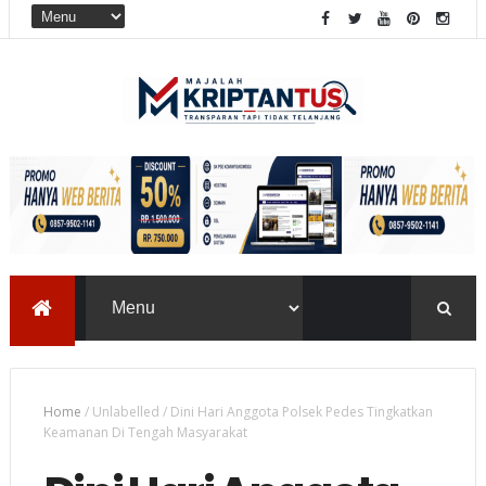
Home
/
Unlabelled
/
Dini Hari Anggota Polsek Pedes Tingkatkan
Keamanan Di Tengah Masyarakat