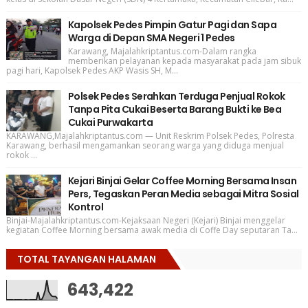
Kapolsek Pedes Pimpin Gatur Pagi dan Sapa
Warga di Depan SMA Negeri 1 Pedes
Karawang, Majalahkriptantus.com-Dalam rangka
memberikan pelayanan kepada masyarakat pada jam sibuk
pagi hari, Kapolsek Pedes AKP Wasis SH, M...
Polsek Pedes Serahkan Terduga Penjual Rokok
Tanpa Pita Cukai Beserta Barang Bukti ke Bea
Cukai Purwakarta
KARAWANG,Majalahkriptantus.com — Unit Reskrim Polsek Pedes, Polresta
Karawang, berhasil mengamankan seorang warga yang diduga menjual
rokok ...
Kejari Binjai Gelar Coffee Morning Bersama Insan
Pers, Tegaskan Peran Media sebagai Mitra Sosial
Kontrol
Binjai-Majalahkriptantus.com-Kejaksaan Negeri (Kejari) Binjai menggelar
kegiatan Coffee Morning bersama awak media di Coffe Day seputaran Ta...
TOTAL TAYANGAN HALAMAN
643,422