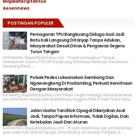
Majalahkriptantus
Aesennews
POSTINGAN POPULER
Pemagaran TPU Bangkuang Diduga Asal Jadi:
Batu Kali Langsung Ditanjap Tanpa Adukan,
Masyarakat Desak Dinas & Pengawas Segera
Turun Tangan
KARAWANG, Majalahkriptantus.com – Proyek pemagaran Tempat
Pemakaman Umum (TPU) KP Bangkuang, Kelurahan Mekarjati, Kecamatan
Karawang Barat, ...
Polsek Pedes Laksanakan Sambang Dan
Ngawangkong Di Poskamling, Perkuat Kemitraan
Dengan Masyarakat
Karawang, Majalahkriptantus.com-Dalam rangka menjaga situasi keamanan
dan ketertiban masyarakat (kamtibmas), Anggota Piket Polsek Pedes mela...
Jalan Usaha Tani Blok Cipugal Dikerjakan Asal
Jadi, Tanpa Papan Informasi, Tidak Digilas, Dan
Ketebalan Jauh Dari Aturan
KARAWANG, Majalahkriptantus.com – Proyek rehabilitasi dan pemeliharaan
jalan usaha tani di Blok Cipugal, Desa Bolang, Kecamatan Tirtajaya, K...