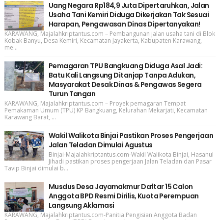
Uang Negara Rp184,9 Juta Dipertaruhkan, Jalan
Usaha Tani Kemiri Diduga Dikerjakan Tak Sesuai
Harapan, Pengawasan Dinas Dipertanyakan!
KARAWANG, Majalahkriptantus.com – Pembangunan jalan usaha tani di Blok
Kobak Banyu, Desa Kemiri, Kecamatan Jayakerta, Kabupaten Karawang,
me...
Pemagaran TPU Bangkuang Diduga Asal Jadi:
Batu Kali Langsung Ditanjap Tanpa Adukan,
Masyarakat Desak Dinas & Pengawas Segera
Turun Tangan
KARAWANG, Majalahkriptantus.com – Proyek pemagaran Tempat
Pemakaman Umum (TPU) KP Bangkuang, Kelurahan Mekarjati, Kecamatan
Karawang Barat, ...
Wakil Walikota Binjai Pastikan Proses Pengerjaan
Jalan Teladan Dimulai Agustus
Binjai-Majalahkriptantus.com-Wakil Walikota Binjai, Hasanul
Jihadi pastikan proses pengerjaan Jalan Teladan dan Pasar
Tavip Binjai dimulai b...
Musdus Desa Jayamakmur Daftar 15 Calon
Anggota BPD Resmi Dirilis, Kuota Perempuan
Langsung Aklamasi
KARAWANG, Majalahkriptantus.com-Panitia Pengisian Anggota Badan