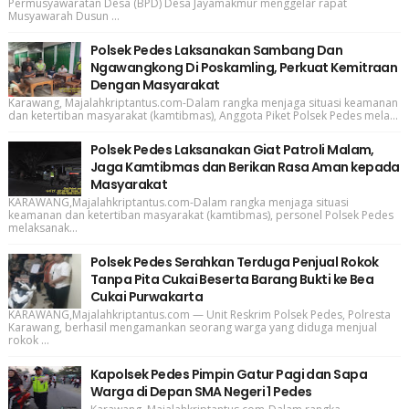
Permusyawaratan Desa (BPD) Desa Jayamakmur menggelar rapat
Musyawarah Dusun ...
Polsek Pedes Laksanakan Sambang Dan
Ngawangkong Di Poskamling, Perkuat Kemitraan
Dengan Masyarakat
Karawang, Majalahkriptantus.com-Dalam rangka menjaga situasi keamanan
dan ketertiban masyarakat (kamtibmas), Anggota Piket Polsek Pedes mela...
Polsek Pedes Laksanakan Giat Patroli Malam,
Jaga Kamtibmas dan Berikan Rasa Aman kepada
Masyarakat
KARAWANG,Majalahkriptantus.com-Dalam rangka menjaga situasi
keamanan dan ketertiban masyarakat (kamtibmas), personel Polsek Pedes
melaksanak...
Polsek Pedes Serahkan Terduga Penjual Rokok
Tanpa Pita Cukai Beserta Barang Bukti ke Bea
Cukai Purwakarta
KARAWANG,Majalahkriptantus.com — Unit Reskrim Polsek Pedes, Polresta
Karawang, berhasil mengamankan seorang warga yang diduga menjual
rokok ...
Kapolsek Pedes Pimpin Gatur Pagi dan Sapa
Warga di Depan SMA Negeri 1 Pedes