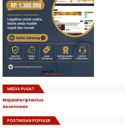
MEDIA PUSAT
Majalahkriptantus
Aesennews
POSTINGAN POPULER