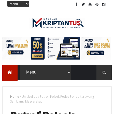
Home
/
Unlabelled
/
Patroli Polsek Pedes Polres karawang
Sambangi Masyarakat