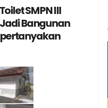
Toilet SMPN lll
 Jadi Bangunan
i pertanyakan