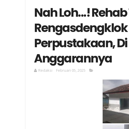
Nah Loh...! Rehab 
Rengasdengklok
Perpustakaan, D
Anggarannya
Redaksi
Februari 05, 2025