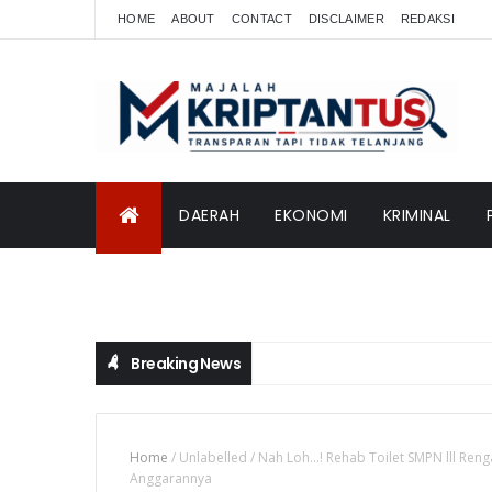
HOME
ABOUT
CONTACT
DISCLAIMER
REDAKSI
DAERAH
EKONOMI
KRIMINAL
INTERNASIONAL
Breaking News
Home
/
Unlabelled
/
Nah Loh...! Rehab Toilet SMPN lll Re
Anggarannya