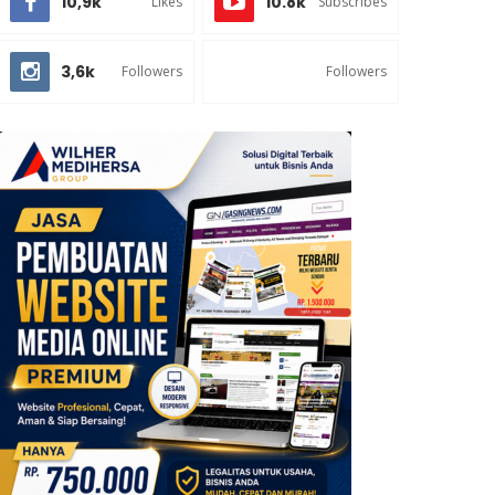
10,9k
10.8k
Likes
Subscribes
3,6k
Followers
Followers