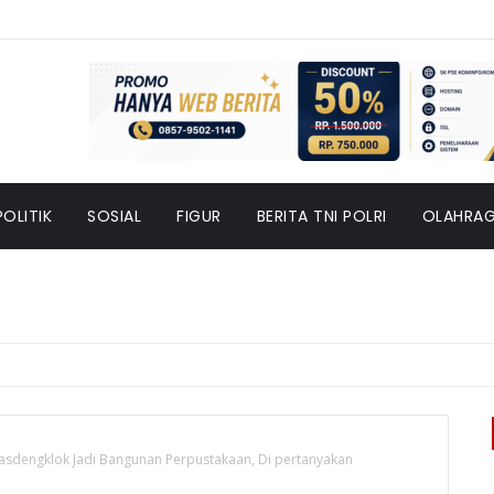
POLITIK
SOSIAL
FIGUR
BERITA TNI POLRI
OLAHRA
ngasdengklok Jadi Bangunan Perpustakaan, Di pertanyakan