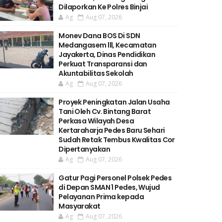
Dilaporkan Ke Polres Binjai
Ag
Aug 07, 2026
Monev Dana BOS Di SDN
Medangasem lll, Kecamatan
Jayakerta, Dinas Pendidikan
Perkuat Transparansi dan
Akuntabilitas Sekolah
Ag
Aug 07, 2026
Proyek Peningkatan Jalan Usaha
Tani Oleh Cv. Bintang Barat
Perkasa Wilayah Desa
Kertaraharja Pedes Baru Sehari
Sudah Retak Tembus Kwalitas Cor
Dipertanyakan
Ag
Aug 07, 2026
Gatur Pagi Personel Polsek Pedes
di Depan SMAN 1 Pedes, Wujud
Pelayanan Prima kepada
Masyarakat
Ag
Aug 07, 2026