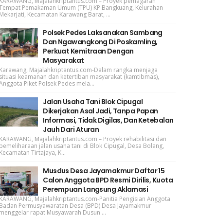
KARAWANG, Majalahkriptantus.com – Proyek pemagaran
Tempat Pemakaman Umum (TPU) KP Bangkuang, Kelurahan
Mekarjati, Kecamatan Karawang Barat, ...
Polsek Pedes Laksanakan Sambang
Dan Ngawangkong Di Poskamling,
Perkuat Kemitraan Dengan
Masyarakat
Karawang, Majalahkriptantus.com-Dalam rangka menjaga
situasi keamanan dan ketertiban masyarakat (kamtibmas),
Anggota Piket Polsek Pedes mela...
Jalan Usaha Tani Blok Cipugal
Dikerjakan Asal Jadi, Tanpa Papan
Informasi, Tidak Digilas, Dan Ketebalan
Jauh Dari Aturan
KARAWANG, Majalahkriptantus.com – Proyek rehabilitasi dan
pemeliharaan jalan usaha tani di Blok Cipugal, Desa Bolang,
Kecamatan Tirtajaya, K...
Musdus Desa Jayamakmur Daftar 15
Calon Anggota BPD Resmi Dirilis, Kuota
Perempuan Langsung Aklamasi
KARAWANG, Majalahkriptantus.com-Panitia Pengisian Anggota
Badan Permusyawaratan Desa (BPD) Desa Jayamakmur
menggelar rapat Musyawarah Dusun ...