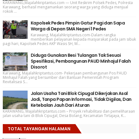
KARAWANG,Majalahkriptantus.com — Unit Reskrim Polsek Pedes, Polresta
Karawang, berhasil mengamankan seorang warga yang diduga menjual
rokok ...
Kapolsek Pedes Pimpin Gatur Pagi dan Sapa
Warga di Depan SMA Negeri 1 Pedes
Karawang, Majalahkriptantus.com-Dalam rangka
memberikan pelayanan kepada masyarakat pada jam sibuk
pagi hari, Kapolsek Pedes AKP Wasis SH, M...
Diduga Gunakan Besi Tulangan Tak Sesuai
Spesifikasi, Pembangunan PAUD Minhajul Falah
Disorot
Karawang, Majalahkriptantus.com- Pekerjaan pembangunan Pos PAUD
Minhajul Falah yang bersumber dari Bantuan Pemerintah Program
Revitalisasi S...
Jalan Usaha Tani Blok Cipugal Dikerjakan Asal
Jadi, Tanpa Papan Informasi, Tidak Digilas, Dan
Ketebalan Jauh Dari Aturan
KARAWANG, Majalahkriptantus.com – Proyek rehabilitasi dan pemeliharaan
jalan usaha tani di Blok Cipugal, Desa Bolang, Kecamatan Tirtajaya, K...
TOTAL TAYANGAN HALAMAN