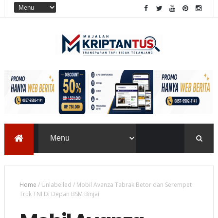
Home
/
Unlabelled
/
Mobil Avanza Tabrak Betor dan Serempet
Truk TNI Di Depan BSM Binjai