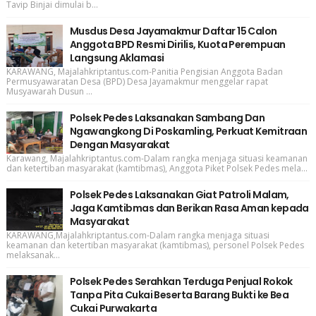
Tavip Binjai dimulai b...
Musdus Desa Jayamakmur Daftar 15 Calon
Anggota BPD Resmi Dirilis, Kuota Perempuan
Langsung Aklamasi
KARAWANG, Majalahkriptantus.com-Panitia Pengisian Anggota Badan
Permusyawaratan Desa (BPD) Desa Jayamakmur menggelar rapat
Musyawarah Dusun ...
Polsek Pedes Laksanakan Sambang Dan
Ngawangkong Di Poskamling, Perkuat Kemitraan
Dengan Masyarakat
Karawang, Majalahkriptantus.com-Dalam rangka menjaga situasi keamanan
dan ketertiban masyarakat (kamtibmas), Anggota Piket Polsek Pedes mela...
Polsek Pedes Laksanakan Giat Patroli Malam,
Jaga Kamtibmas dan Berikan Rasa Aman kepada
Masyarakat
KARAWANG,Majalahkriptantus.com-Dalam rangka menjaga situasi
keamanan dan ketertiban masyarakat (kamtibmas), personel Polsek Pedes
melaksanak...
Polsek Pedes Serahkan Terduga Penjual Rokok
Tanpa Pita Cukai Beserta Barang Bukti ke Bea
Cukai Purwakarta