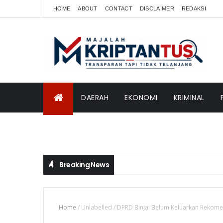
HOME
ABOUT
CONTACT
DISCLAIMER
REDAKSI
DAERAH
EKONOMI
KRIMINAL
INTERNASIONAL
Breaking News
Home
/
Unlabelled
/
DPRD Binjai Belum Keluarkan Rekomen