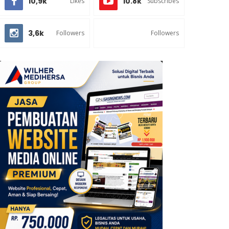
10,9k
10.8k
Likes
Subscribes
3,6k
Followers
Followers