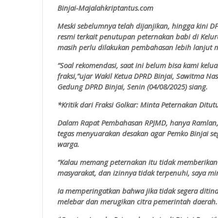
Binjai-Majalahkriptantus.com
Meski sebelumnya telah dijanjikan, hingga kini 
resmi terkait penutupan peternakan babi di Kelur
masih perlu dilakukan pembahasan lebih lanjut mela
“Soal rekomendasi, saat ini belum bisa kami kelu
fraksi,”ujar Wakil Ketua DPRD Binjai, Sawitma Na
Gedung DPRD Binjai, Senin (04/08/2025) siang.
*Kritik dari Fraksi Golkar: Minta Peternakan Ditu
Dalam Rapat Pembahasan RPJMD, hanya Ramlan, an
tegas menyuarakan desakan agar Pemko Binjai se
warga.
“Kalau memang peternakan itu tidak memberikan 
masyarakat, dan izinnya tidak terpenuhi, saya mi
Ia memperingatkan bahwa jika tidak segera ditind
melebar dan merugikan citra pemerintah daerah.