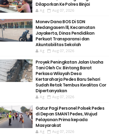
Dilaporkan Ke Polres Binjai
Ag
Aug 07, 2026
Monev Dana BOS Di SDN
Medangasem lll, Kecamatan
Jayakerta, Dinas Pendidikan
Perkuat Transparansi dan
Akuntabilitas Sekolah
Ag
Aug 07, 2026
Proyek Peningkatan Jalan Usaha
Tani Oleh Cv. Bintang Barat
Perkasa Wilayah Desa
Kertaraharja Pedes Baru Sehari
Sudah Retak Tembus Kwalitas Cor
Dipertanyakan
Ag
Aug 07, 2026
Gatur Pagi Personel Polsek Pedes
di Depan SMAN 1 Pedes, Wujud
Pelayanan Prima kepada
Masyarakat
Ag
Aug 07, 2026