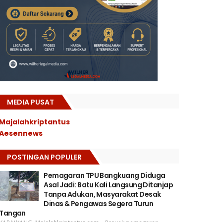
MEDIA PUSAT
Majalahkriptantus
Aesennews
POSTINGAN POPULER
Pemagaran TPU Bangkuang Diduga
Asal Jadi: Batu Kali Langsung Ditanjap
Tanpa Adukan, Masyarakat Desak
Dinas & Pengawas Segera Turun
Tangan