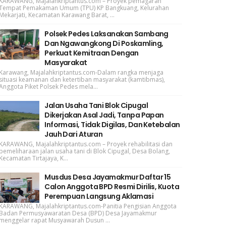
KARAWANG, Majalahkriptantus.com – Proyek pemagaran
Tempat Pemakaman Umum (TPU) KP Bangkuang, Kelurahan
Mekarjati, Kecamatan Karawang Barat, ...
Polsek Pedes Laksanakan Sambang
Dan Ngawangkong Di Poskamling,
Perkuat Kemitraan Dengan
Masyarakat
Karawang, Majalahkriptantus.com-Dalam rangka menjaga
situasi keamanan dan ketertiban masyarakat (kamtibmas),
Anggota Piket Polsek Pedes mela...
Jalan Usaha Tani Blok Cipugal
Dikerjakan Asal Jadi, Tanpa Papan
Informasi, Tidak Digilas, Dan Ketebalan
Jauh Dari Aturan
KARAWANG, Majalahkriptantus.com – Proyek rehabilitasi dan
pemeliharaan jalan usaha tani di Blok Cipugal, Desa Bolang,
Kecamatan Tirtajaya, K...
Musdus Desa Jayamakmur Daftar 15
Calon Anggota BPD Resmi Dirilis, Kuota
Perempuan Langsung Aklamasi
KARAWANG, Majalahkriptantus.com-Panitia Pengisian Anggota
Badan Permusyawaratan Desa (BPD) Desa Jayamakmur
menggelar rapat Musyawarah Dusun ...