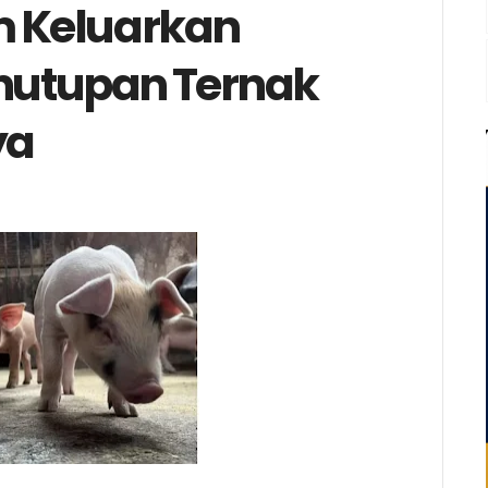
m Keluarkan
nutupan Ternak
ya