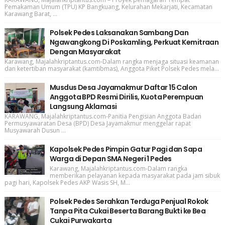
Pemakaman Umum (TPU) KP Bangkuang, Kelurahan Mekarjati, Kecamatan
Karawang Barat, ...
Polsek Pedes Laksanakan Sambang Dan
Ngawangkong Di Poskamling, Perkuat Kemitraan
Dengan Masyarakat
Karawang, Majalahkriptantus.com-Dalam rangka menjaga situasi keamanan
dan ketertiban masyarakat (kamtibmas), Anggota Piket Polsek Pedes mela...
Musdus Desa Jayamakmur Daftar 15 Calon
Anggota BPD Resmi Dirilis, Kuota Perempuan
Langsung Aklamasi
KARAWANG, Majalahkriptantus.com-Panitia Pengisian Anggota Badan
Permusyawaratan Desa (BPD) Desa Jayamakmur menggelar rapat
Musyawarah Dusun ...
Kapolsek Pedes Pimpin Gatur Pagi dan Sapa
Warga di Depan SMA Negeri 1 Pedes
Karawang, Majalahkriptantus.com-Dalam rangka
memberikan pelayanan kepada masyarakat pada jam sibuk
pagi hari, Kapolsek Pedes AKP Wasis SH, M...
Polsek Pedes Serahkan Terduga Penjual Rokok
Tanpa Pita Cukai Beserta Barang Bukti ke Bea
Cukai Purwakarta