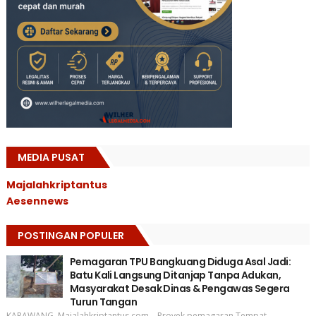
MEDIA PUSAT
Majalahkriptantus
Aesennews
POSTINGAN POPULER
Pemagaran TPU Bangkuang Diduga Asal Jadi:
Batu Kali Langsung Ditanjap Tanpa Adukan,
Masyarakat Desak Dinas & Pengawas Segera
Turun Tangan
KARAWANG, Majalahkriptantus.com – Proyek pemagaran Tempat