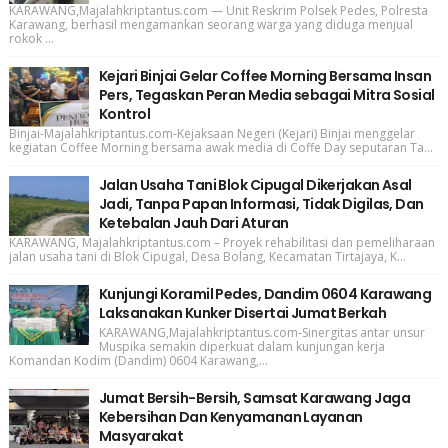
KARAWANG,Majalahkriptantus.com — Unit Reskrim Polsek Pedes, Polresta
Karawang, berhasil mengamankan seorang warga yang diduga menjual
rokok ...
Kejari Binjai Gelar Coffee Morning Bersama Insan
Pers, Tegaskan Peran Media sebagai Mitra Sosial
Kontrol
Binjai-Majalahkriptantus.com-Kejaksaan Negeri (Kejari) Binjai menggelar
kegiatan Coffee Morning bersama awak media di Coffe Day seputaran Ta...
Jalan Usaha Tani Blok Cipugal Dikerjakan Asal
Jadi, Tanpa Papan Informasi, Tidak Digilas, Dan
Ketebalan Jauh Dari Aturan
KARAWANG, Majalahkriptantus.com – Proyek rehabilitasi dan pemeliharaan
jalan usaha tani di Blok Cipugal, Desa Bolang, Kecamatan Tirtajaya, K...
Kunjungi Koramil Pedes, Dandim 0604 Karawang
Laksanakan Kunker Disertai Jumat Berkah
KARAWANG,Majalahkriptantus.com-Sinergitas antar unsur
Muspika semakin diperkuat dalam kunjungan kerja
Komandan Kodim (Dandim) 0604 Karawang,...
Jumat Bersih-Bersih, Samsat Karawang Jaga
Kebersihan Dan Kenyamanan Layanan
Masyarakat