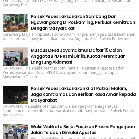
Pemakaman Umum (TPU) KP Bangkuang, Kelurahan Mekarjati, Kecamatan
Karawang Barat, ...
Polsek Pedes Laksanakan Sambang Dan
Ngawangkong Di Poskamling, Perkuat Kemitraan
Dengan Masyarakat
Karawang, Majalahkriptantus.com-Dalam rangka menjaga situasi keamanan
dan ketertiban masyarakat (kamtibmas), Anggota Piket Polsek Pedes mela...
Musdus Desa Jayamakmur Daftar 15 Calon
Anggota BPD Resmi Dirilis, Kuota Perempuan
Langsung Aklamasi
KARAWANG, Majalahkriptantus.com-Panitia Pengisian Anggota Badan
Permusyawaratan Desa (BPD) Desa Jayamakmur menggelar rapat
Musyawarah Dusun ...
Polsek Pedes Laksanakan Giat Patroli Malam,
Jaga Kamtibmas dan Berikan Rasa Aman kepada
Masyarakat
KARAWANG,Majalahkriptantus.com-Dalam rangka menjaga situasi
keamanan dan ketertiban masyarakat (kamtibmas), personel Polsek Pedes
melaksanak...
Wakil Walikota Binjai Pastikan Proses Pengerjaan
Jalan Teladan Dimulai Agustus
Binjai-Majalahkriptantus.com-Wakil Walikota Binjai, Hasanul