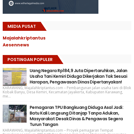
MEDIA PUSAT
Majalahkriptantus
Aesennews
POSTINGAN POPULER
Uang Negara Rp184,9 Juta Dipertaruhkan, Jalan
Usaha Tani Kemiri Diduga Dikerjakan Tak Sesuai
Harapan, Pengawasan Dinas Dipertanyakan!
KARAWANG, Majalahkriptantus.com – Pembangunan jalan usaha tani di Blok
Kobak Banyu, Desa Kemiri, Kecamatan Jayakerta, Kabupaten Karawang,
me...
Pemagaran TPU Bangkuang Diduga Asal Jadi:
Batu Kali Langsung Ditanjap Tanpa Adukan,
Masyarakat Desak Dinas & Pengawas Segera
Turun Tangan
KARAWANG, Majalahkriptantus.com – Proyek pemagaran Tempat