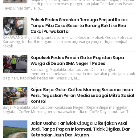
Jihadi pastikan proses pengerjaan Jalan Teladan dan Pasar
Tavip Binjai dimulai b...
Polsek Pedes Serahkan Terduga Penjual Rokok
Tanpa Pita Cukai Beserta Barang Bukti ke Bea
Cukai Purwakarta
KARAWANG,Majalahkriptantus.com — Unit Reskrim Polsek Pedes, Polresta
Karawang, berhasil mengamankan seorang warga yang diduga menjual
rokok ...
Kapolsek Pedes Pimpin Gatur Pagi dan Sapa
Warga di Depan SMA Negeri 1 Pedes
Karawang, Majalahkriptantus.com-Dalam rangka
memberikan pelayanan kepada masyarakat pada jam sibuk
pagi hari, Kapolsek Pedes AKP Wasis SH, M...
Kejari Binjai Gelar Coffee Morning Bersama Insan
Pers, Tegaskan Peran Media sebagai Mitra Sosial
Kontrol
Binjai-Majalahkriptantus.com-Kejaksaan Negeri (Kejari) Binjai menggelar
kegiatan Coffee Morning bersama awak media di Coffe Day seputaran Ta...
Jalan Usaha Tani Blok Cipugal Dikerjakan Asal
Jadi, Tanpa Papan Informasi, Tidak Digilas, Dan
Ketebalan Jauh Dari Aturan