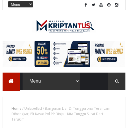
Home
/
Unlabelled
/
Bangunan Liar Di Tunggurono Terancam
Dibongkar, Plt Kasat Pol PP Binjai : Kita Tunggu Surat Dari
Tarukim