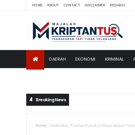
HOME
ABOUT
CONTACT
DISCLAIMER
REDAKSI
DAERAH
EKONOMI
KRIMINAL
INTERNASIONAL
Breaking News
Home
/
Unlabelled
/
Puluhan Rumah Di Binjai Selatan Ter