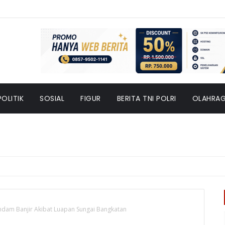
POLITIK
SOSIAL
FIGUR
BERITA TNI POLRI
OLAHRA
endam Banjir Akibat Luapan Sungai Bangkatan