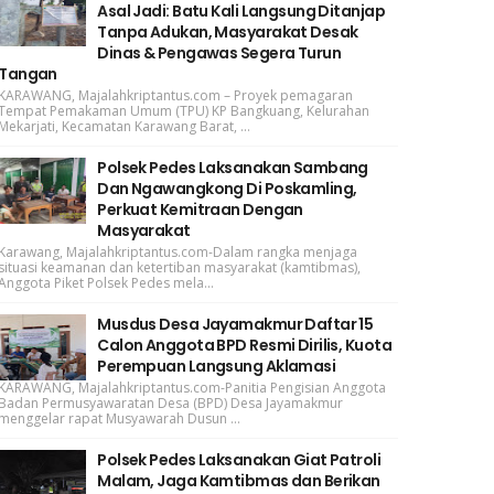
Asal Jadi: Batu Kali Langsung Ditanjap
Tanpa Adukan, Masyarakat Desak
Dinas & Pengawas Segera Turun
Tangan
KARAWANG, Majalahkriptantus.com – Proyek pemagaran
Tempat Pemakaman Umum (TPU) KP Bangkuang, Kelurahan
Mekarjati, Kecamatan Karawang Barat, ...
Polsek Pedes Laksanakan Sambang
Dan Ngawangkong Di Poskamling,
Perkuat Kemitraan Dengan
Masyarakat
Karawang, Majalahkriptantus.com-Dalam rangka menjaga
situasi keamanan dan ketertiban masyarakat (kamtibmas),
Anggota Piket Polsek Pedes mela...
Musdus Desa Jayamakmur Daftar 15
Calon Anggota BPD Resmi Dirilis, Kuota
Perempuan Langsung Aklamasi
KARAWANG, Majalahkriptantus.com-Panitia Pengisian Anggota
Badan Permusyawaratan Desa (BPD) Desa Jayamakmur
menggelar rapat Musyawarah Dusun ...
Polsek Pedes Laksanakan Giat Patroli
Malam, Jaga Kamtibmas dan Berikan