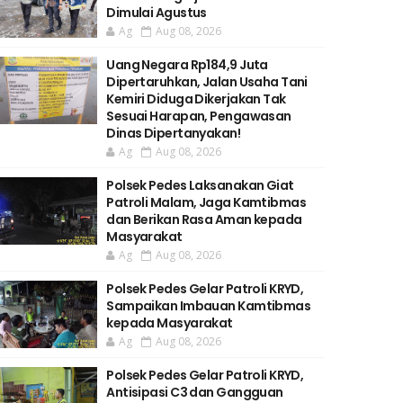
Dimulai Agustus
Ag
Aug 08, 2026
Uang Negara Rp184,9 Juta
Dipertaruhkan, Jalan Usaha Tani
Kemiri Diduga Dikerjakan Tak
Sesuai Harapan, Pengawasan
Dinas Dipertanyakan!
Ag
Aug 08, 2026
Polsek Pedes Laksanakan Giat
Patroli Malam, Jaga Kamtibmas
dan Berikan Rasa Aman kepada
Masyarakat
Ag
Aug 08, 2026
Polsek Pedes Gelar Patroli KRYD,
Sampaikan Imbauan Kamtibmas
kepada Masyarakat
Ag
Aug 08, 2026
Polsek Pedes Gelar Patroli KRYD,
Antisipasi C3 dan Gangguan