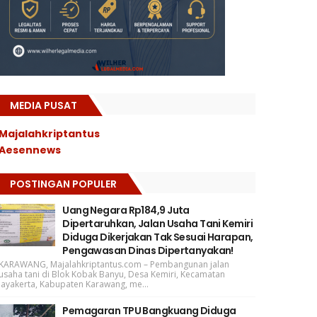
MEDIA PUSAT
Majalahkriptantus
Aesennews
POSTINGAN POPULER
Uang Negara Rp184,9 Juta
Dipertaruhkan, Jalan Usaha Tani Kemiri
Diduga Dikerjakan Tak Sesuai Harapan,
Pengawasan Dinas Dipertanyakan!
KARAWANG, Majalahkriptantus.com – Pembangunan jalan
usaha tani di Blok Kobak Banyu, Desa Kemiri, Kecamatan
Jayakerta, Kabupaten Karawang, me...
Pemagaran TPU Bangkuang Diduga