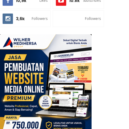
10,9k
10.8k
Likes
Subscribes
3,6k
Followers
Followers