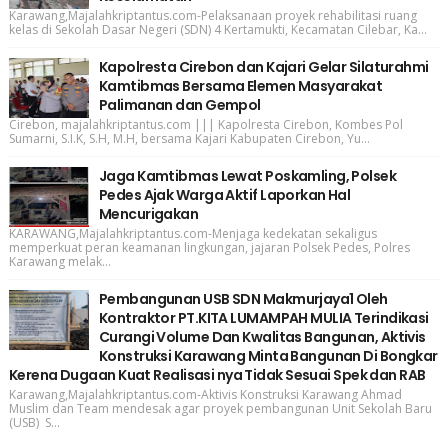
Karawang,Majalahkriptantus.com-Pelaksanaan proyek rehabilitasi ruang
kelas di Sekolah Dasar Negeri (SDN) 4 Kertamukti, Kecamatan Cilebar, Ka...
Kapolresta Cirebon dan Kajari Gelar Silaturahmi
Kamtibmas Bersama Elemen Masyarakat
Palimanan dan Gempol
Cirebon, majalahkriptantus.com ||| Kapolresta Cirebon, Kombes Pol
Sumarni, S.I.K, S.H, M.H, bersama Kajari Kabupaten Cirebon, Yu...
Jaga Kamtibmas Lewat Poskamling, Polsek
Pedes Ajak Warga Aktif Laporkan Hal
Mencurigakan
KARAWANG,Majalahkriptantus.com-Menjaga kedekatan sekaligus
memperkuat peran keamanan lingkungan, jajaran Polsek Pedes, Polres
Karawang melak...
Pembangunan USB SDN Makmurjaya1 Oleh
Kontraktor PT.KITA LUMAMPAH MULIA Terindikasi
Curangi Volume Dan Kwalitas Bangunan, Aktivis
Konstruksi Karawang Minta Bangunan Di Bongkar
Kerena Dugaan Kuat Realisasi nya Tidak Sesuai Spek dan RAB
Karawang,Majalahkriptantus.com-Aktivis Konstruksi Karawang Ahmad
Muslim dan Team mendesak agar proyek pembangunan Unit Sekolah Baru
(USB) S...