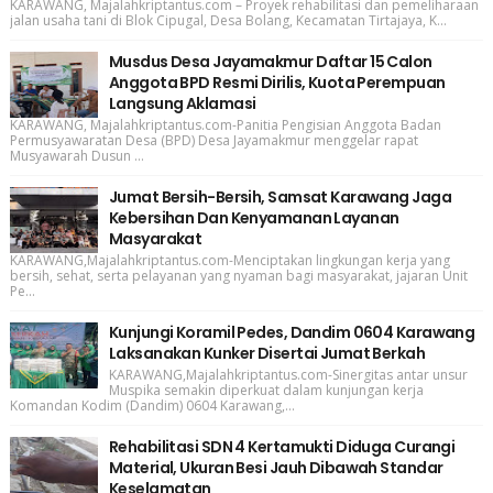
KARAWANG, Majalahkriptantus.com – Proyek rehabilitasi dan pemeliharaan
jalan usaha tani di Blok Cipugal, Desa Bolang, Kecamatan Tirtajaya, K...
Musdus Desa Jayamakmur Daftar 15 Calon
Anggota BPD Resmi Dirilis, Kuota Perempuan
Langsung Aklamasi
KARAWANG, Majalahkriptantus.com-Panitia Pengisian Anggota Badan
Permusyawaratan Desa (BPD) Desa Jayamakmur menggelar rapat
Musyawarah Dusun ...
Jumat Bersih-Bersih, Samsat Karawang Jaga
Kebersihan Dan Kenyamanan Layanan
Masyarakat
KARAWANG,Majalahkriptantus.com-Menciptakan lingkungan kerja yang
bersih, sehat, serta pelayanan yang nyaman bagi masyarakat, jajaran Unit
Pe...
Kunjungi Koramil Pedes, Dandim 0604 Karawang
Laksanakan Kunker Disertai Jumat Berkah
KARAWANG,Majalahkriptantus.com-Sinergitas antar unsur
Muspika semakin diperkuat dalam kunjungan kerja
Komandan Kodim (Dandim) 0604 Karawang,...
Rehabilitasi SDN 4 Kertamukti Diduga Curangi
Material, Ukuran Besi Jauh Dibawah Standar
Keselamatan