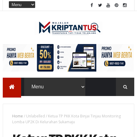
Home
/
Unlabelled
/
Ketua TP PKK Kota Binjai Tinjau Monitoring
Lomba UP2K Di Kelurahan Sukamaju