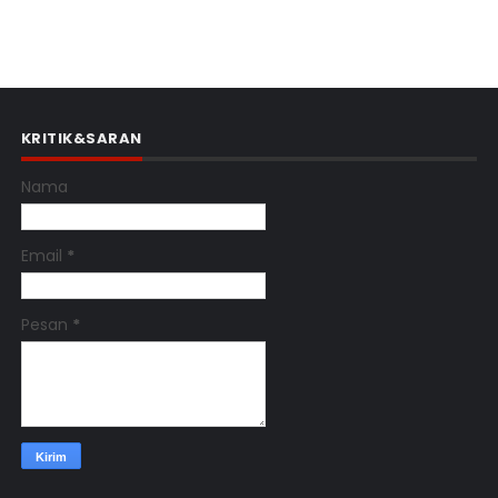
KRITIK&SARAN
Nama
Email
*
Pesan
*