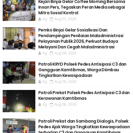
Kejari Binjai Gelar Coffee Morning Bersama
Insan Pers, Tegaskan Peran Media sebagai
Mitra Sosial Kontrol
Ag
Aug 07, 2026
Pemko Binjai Gelar Sosialisasi Dan
Pendampingan Penilaian Maladministrasi
Pelayanan Publik 2026, Perkuat Budaya
Melayani Dan Cegah Maladministrasi
Ag
Aug 06, 2026
Patroli KRYD Polsek Pedes Antisipasi C3 dan
Gangguan Kamtibmas, Warga Diimbau
Tingkatkan Kewaspadaan
Ag
Aug 06, 2026
Patroli Prekat Polsek Pedes Antisipasi C3 dan
Kerawanan Kamtibmas
Ag
Aug 06, 2026
Patroli Prekat dan Sambang Dialogis, Polsek
Pedes Ajak Warga Tingkatkan Kewaspadaan
terhadap C3 dan Gangguan Kamtibmas