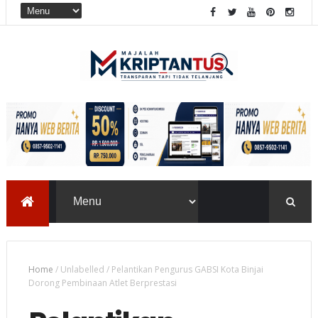
Home
/
Unlabelled
/
Pelantikan Pengurus GABSI Kota Binjai
Dorong Pembinaan Atlet Berprestasi