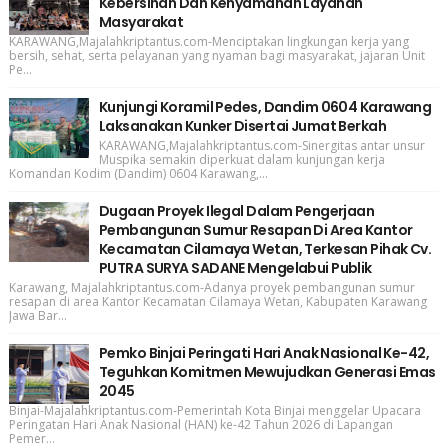
Kebersihan Dan Kenyamanan Layanan
Masyarakat
KARAWANG,Majalahkriptantus.com-Menciptakan lingkungan kerja yang
bersih, sehat, serta pelayanan yang nyaman bagi masyarakat, jajaran Unit
Pe...
Kunjungi Koramil Pedes, Dandim 0604 Karawang
Laksanakan Kunker Disertai Jumat Berkah
KARAWANG,Majalahkriptantus.com-Sinergitas antar unsur
Muspika semakin diperkuat dalam kunjungan kerja
Komandan Kodim (Dandim) 0604 Karawang,...
Dugaan Proyek Ilegal Dalam Pengerjaan
Pembangunan Sumur Resapan Di Area Kantor
Kecamatan Cilamaya Wetan, Terkesan Pihak Cv.
PUTRA SURYA SADANE Mengelabui Publik
Karawang, Majalahkriptantus.com-Adanya proyek pembangunan sumur
resapan di area Kantor Kecamatan Cilamaya Wetan, Kabupaten Karawang
Jawa Bar...
Pemko Binjai Peringati Hari Anak Nasional Ke-42,
Teguhkan Komitmen Mewujudkan Generasi Emas
2045
Binjai-Majalahkriptantus.com-Pemerintah Kota Binjai menggelar Upacara
Peringatan Hari Anak Nasional (HAN) ke-42 Tahun 2026 di Lapangan
Pemer...