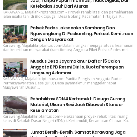
Jadi, Tanpa Papan Informasi, Tidak Digilas, Dan
Ketebalan Jauh Dari Aturan
KARAWANG, Majalahkriptantus.com – Proyek rehabilitasi dan pemeliharaan
jalan usaha tani di Blok Cipugal, Desa Bolang, Kecamatan Tirtajaya, K...
Polsek Pedes Laksanakan Sambang Dan
Ngawangkong Di Poskamling, Perkuat Kemitraan
Dengan Masyarakat
Karawang, Majalahkriptantus.com-Dalam rangka menjaga situasi keamanan
dan ketertiban masyarakat (kamtibmas), Anggota Piket Polsek Pedes mela...
Musdus Desa Jayamakmur Daftar 15 Calon
Anggota BPD Resmi Dirilis, Kuota Perempuan
Langsung Aklamasi
KARAWANG, Majalahkriptantus.com-Panitia Pengisian Anggota Badan
Permusyawaratan Desa (BPD) Desa Jayamakmur menggelar rapat
Musyawarah Dusun ...
Rehabilitasi SDN 4 Kertamukti Diduga Curangi
Material, Ukuran Besi Jauh Dibawah Standar
Keselamatan
Karawang,Majalahkriptantus.com-Pelaksanaan proyek rehabilitasi ruang
kelas di Sekolah Dasar Negeri (SDN) 4 Kertamukti, Kecamatan Cilebar, Ka...
Jumat Bersih-Bersih, Samsat Karawang Jaga