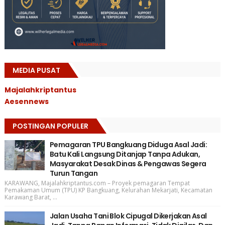
MEDIA PUSAT
Majalahkriptantus
Aesennews
POSTINGAN POPULER
Pemagaran TPU Bangkuang Diduga Asal Jadi:
Batu Kali Langsung Ditanjap Tanpa Adukan,
Masyarakat Desak Dinas & Pengawas Segera
Turun Tangan
KARAWANG, Majalahkriptantus.com – Proyek pemagaran Tempat
Pemakaman Umum (TPU) KP Bangkuang, Kelurahan Mekarjati, Kecamatan
Karawang Barat, ...
Jalan Usaha Tani Blok Cipugal Dikerjakan Asal