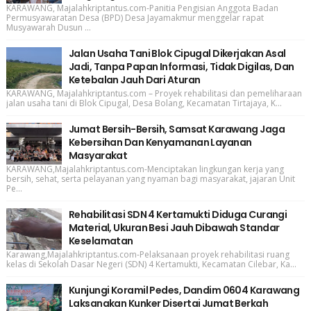
KARAWANG, Majalahkriptantus.com-Panitia Pengisian Anggota Badan
Permusyawaratan Desa (BPD) Desa Jayamakmur menggelar rapat
Musyawarah Dusun ...
Jalan Usaha Tani Blok Cipugal Dikerjakan Asal
Jadi, Tanpa Papan Informasi, Tidak Digilas, Dan
Ketebalan Jauh Dari Aturan
KARAWANG, Majalahkriptantus.com – Proyek rehabilitasi dan pemeliharaan
jalan usaha tani di Blok Cipugal, Desa Bolang, Kecamatan Tirtajaya, K...
Jumat Bersih-Bersih, Samsat Karawang Jaga
Kebersihan Dan Kenyamanan Layanan
Masyarakat
KARAWANG,Majalahkriptantus.com-Menciptakan lingkungan kerja yang
bersih, sehat, serta pelayanan yang nyaman bagi masyarakat, jajaran Unit
Pe...
Rehabilitasi SDN 4 Kertamukti Diduga Curangi
Material, Ukuran Besi Jauh Dibawah Standar
Keselamatan
Karawang,Majalahkriptantus.com-Pelaksanaan proyek rehabilitasi ruang
kelas di Sekolah Dasar Negeri (SDN) 4 Kertamukti, Kecamatan Cilebar, Ka...
Kunjungi Koramil Pedes, Dandim 0604 Karawang
Laksanakan Kunker Disertai Jumat Berkah