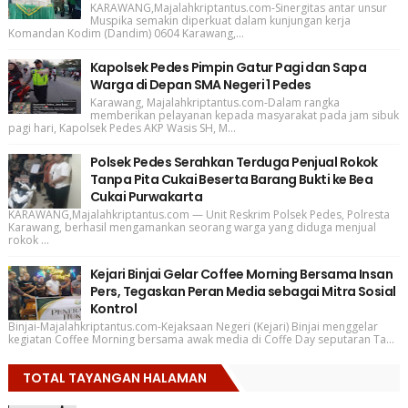
KARAWANG,Majalahkriptantus.com-Sinergitas antar unsur
Muspika semakin diperkuat dalam kunjungan kerja
Komandan Kodim (Dandim) 0604 Karawang,...
Kapolsek Pedes Pimpin Gatur Pagi dan Sapa
Warga di Depan SMA Negeri 1 Pedes
Karawang, Majalahkriptantus.com-Dalam rangka
memberikan pelayanan kepada masyarakat pada jam sibuk
pagi hari, Kapolsek Pedes AKP Wasis SH, M...
Polsek Pedes Serahkan Terduga Penjual Rokok
Tanpa Pita Cukai Beserta Barang Bukti ke Bea
Cukai Purwakarta
KARAWANG,Majalahkriptantus.com — Unit Reskrim Polsek Pedes, Polresta
Karawang, berhasil mengamankan seorang warga yang diduga menjual
rokok ...
Kejari Binjai Gelar Coffee Morning Bersama Insan
Pers, Tegaskan Peran Media sebagai Mitra Sosial
Kontrol
Binjai-Majalahkriptantus.com-Kejaksaan Negeri (Kejari) Binjai menggelar
kegiatan Coffee Morning bersama awak media di Coffe Day seputaran Ta...
TOTAL TAYANGAN HALAMAN