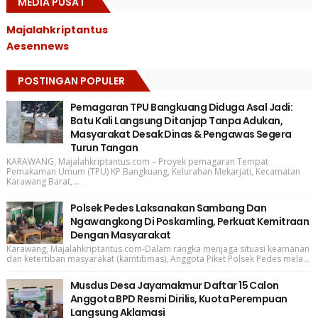
MEDIA PUSAT
Majalahkriptantus
Aesennews
POSTINGAN POPULER
Pemagaran TPU Bangkuang Diduga Asal Jadi:
Batu Kali Langsung Ditanjap Tanpa Adukan,
Masyarakat Desak Dinas & Pengawas Segera
Turun Tangan
KARAWANG, Majalahkriptantus.com – Proyek pemagaran Tempat
Pemakaman Umum (TPU) KP Bangkuang, Kelurahan Mekarjati, Kecamatan
Karawang Barat, ...
Polsek Pedes Laksanakan Sambang Dan
Ngawangkong Di Poskamling, Perkuat Kemitraan
Dengan Masyarakat
Karawang, Majalahkriptantus.com-Dalam rangka menjaga situasi keamanan
dan ketertiban masyarakat (kamtibmas), Anggota Piket Polsek Pedes mela...
Musdus Desa Jayamakmur Daftar 15 Calon
Anggota BPD Resmi Dirilis, Kuota Perempuan
Langsung Aklamasi