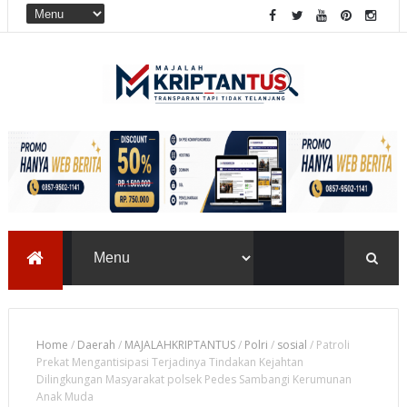
Home
/
Daerah
/
MAJALAHKRIPTANTUS
/
Polri
/
sosial
/
Patroli
Prekat Mengantisipasi Terjadinya Tindakan Kejahtan
Dilingkungan Masyarakat polsek Pedes Sambangi Kerumunan
Anak Muda