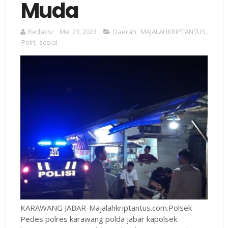
Muda
Redaksi
Mei 23, 2023
Daerah
,
MAJALAHKRIPTANTUS
,
Polri
,
sosial
KARAWANG JABAR-Majalahkriptantus.com.Polsek
Pedes polres karawang polda jabar kapolsek