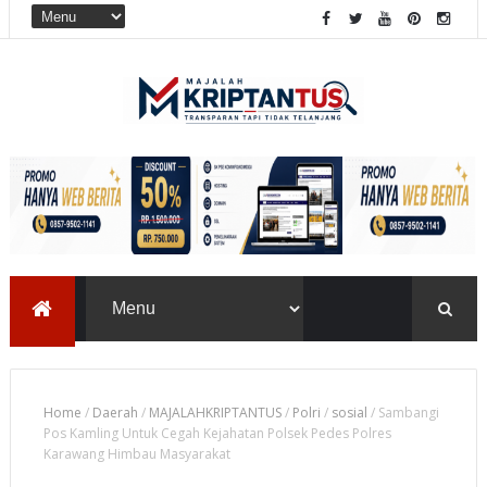
Home
/
Daerah
/
MAJALAHKRIPTANTUS
/
Polri
/
sosial
/
Sambangi
Pos Kamling Untuk Cegah Kejahatan Polsek Pedes Polres
Karawang Himbau Masyarakat