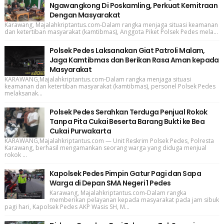
Ngawangkong Di Poskamling, Perkuat Kemitraan
Dengan Masyarakat
Karawang, Majalahkriptantus.com-Dalam rangka menjaga situasi keamanan
dan ketertiban masyarakat (kamtibmas), Anggota Piket Polsek Pedes mela...
Polsek Pedes Laksanakan Giat Patroli Malam,
Jaga Kamtibmas dan Berikan Rasa Aman kepada
Masyarakat
KARAWANG,Majalahkriptantus.com-Dalam rangka menjaga situasi
keamanan dan ketertiban masyarakat (kamtibmas), personel Polsek Pedes
melaksanak...
Polsek Pedes Serahkan Terduga Penjual Rokok
Tanpa Pita Cukai Beserta Barang Bukti ke Bea
Cukai Purwakarta
KARAWANG,Majalahkriptantus.com — Unit Reskrim Polsek Pedes, Polresta
Karawang, berhasil mengamankan seorang warga yang diduga menjual
rokok ...
Kapolsek Pedes Pimpin Gatur Pagi dan Sapa
Warga di Depan SMA Negeri 1 Pedes
Karawang, Majalahkriptantus.com-Dalam rangka
memberikan pelayanan kepada masyarakat pada jam sibuk
pagi hari, Kapolsek Pedes AKP Wasis SH, M...