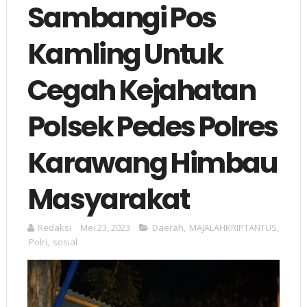
Sambangi Pos
Kamling Untuk
Cegah Kejahatan
Polsek Pedes Polres
Karawang Himbau
Masyarakat
Redaksi
Mei 23, 2023
Daerah
,
MAJALAHKRIPTANTUS
,
Polri
,
sosial