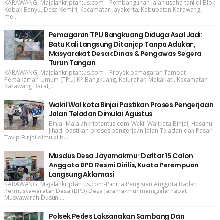
KARAWANG, Majalahkriptantus.com – Pembangunan jalan usaha tani di Blok
Kobak Banyu, Desa Kemiri, Kecamatan Jayakerta, Kabupaten Karawang,
me...
Pemagaran TPU Bangkuang Diduga Asal Jadi:
Batu Kali Langsung Ditanjap Tanpa Adukan,
Masyarakat Desak Dinas & Pengawas Segera
Turun Tangan
KARAWANG, Majalahkriptantus.com – Proyek pemagaran Tempat
Pemakaman Umum (TPU) KP Bangkuang, Kelurahan Mekarjati, Kecamatan
Karawang Barat, ...
Wakil Walikota Binjai Pastikan Proses Pengerjaan
Jalan Teladan Dimulai Agustus
Binjai-Majalahkriptantus.com-Wakil Walikota Binjai, Hasanul
Jihadi pastikan proses pengerjaan Jalan Teladan dan Pasar
Tavip Binjai dimulai b...
Musdus Desa Jayamakmur Daftar 15 Calon
Anggota BPD Resmi Dirilis, Kuota Perempuan
Langsung Aklamasi
KARAWANG, Majalahkriptantus.com-Panitia Pengisian Anggota Badan
Permusyawaratan Desa (BPD) Desa Jayamakmur menggelar rapat
Musyawarah Dusun ...
Polsek Pedes Laksanakan Sambang Dan