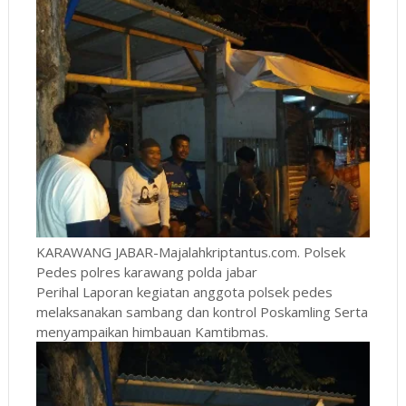
KARAWANG JABAR-Majalahkriptantus.com. Polsek
Pedes polres karawang polda jabar
Perihal Laporan kegiatan anggota polsek pedes
melaksanakan sambang dan kontrol Poskamling Serta
menyampaikan himbauan Kamtibmas.