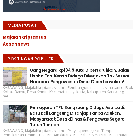
MEDIA PUSAT
Majalahkriptantus
Aesennews
POSTINGAN POPULER
Uang Negara Rp184,9 Juta Dipertaruhkan, Jalan
Usaha Tani Kemiri Diduga Dikerjakan Tak Sesuai
Harapan, Pengawasan Dinas Dipertanyakan!
KARAWANG, Majalahkriptantus.com – Pembangunan jalan usaha tani di Blok
Kobak Banyu, Desa Kemiri, Kecamatan Jayakerta, Kabupaten Karawang,
me...
Pemagaran TPU Bangkuang Diduga Asal Jadi:
Batu Kali Langsung Ditanjap Tanpa Adukan,
Masyarakat Desak Dinas & Pengawas Segera
Turun Tangan
KARAWANG, Majalahkriptantus.com – Proyek pemagaran Tempat
Pemakaman Umum (TPU) KP Bangkuang, Kelurahan Mekarjati, Kecamatan