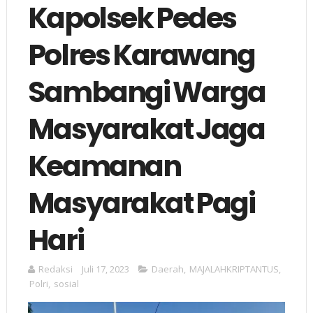
Kapolsek Pedes
Polres Karawang
Sambangi Warga
Masyarakat Jaga
Keamanan
Masyarakat Pagi
Hari
Redaksi
Juli 17, 2023
Daerah
,
MAJALAHKRIPTANTUS
,
Polri
,
sosial