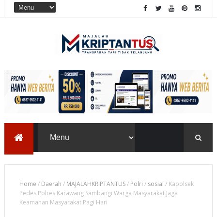
Home
/
Daerah
/
MAJALAHKRIPTANTUS
/
Polri
/
sosial
/
Kapolsek
Pedes Polres Karawang Sambangi Warga Masyarakat Jaga
Keamanan Masyarakat Pagi Hari