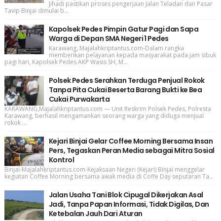
Jihadi pastikan proses pengerjaan Jalan Teladan dan Pasar
Tavip Binjai dimulai b...
Kapolsek Pedes Pimpin Gatur Pagi dan Sapa
Warga di Depan SMA Negeri 1 Pedes
Karawang, Majalahkriptantus.com-Dalam rangka
memberikan pelayanan kepada masyarakat pada jam sibuk
pagi hari, Kapolsek Pedes AKP Wasis SH, M...
Polsek Pedes Serahkan Terduga Penjual Rokok
Tanpa Pita Cukai Beserta Barang Bukti ke Bea
Cukai Purwakarta
KARAWANG,Majalahkriptantus.com — Unit Reskrim Polsek Pedes, Polresta
Karawang, berhasil mengamankan seorang warga yang diduga menjual
rokok ...
Kejari Binjai Gelar Coffee Morning Bersama Insan
Pers, Tegaskan Peran Media sebagai Mitra Sosial
Kontrol
Binjai-Majalahkriptantus.com-Kejaksaan Negeri (Kejari) Binjai menggelar
kegiatan Coffee Morning bersama awak media di Coffe Day seputaran Ta...
Jalan Usaha Tani Blok Cipugal Dikerjakan Asal
Jadi, Tanpa Papan Informasi, Tidak Digilas, Dan
Ketebalan Jauh Dari Aturan