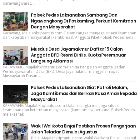
Karawang Barat, ...
Polsek Pedes Laksanakan Sambang Dan
Ngawangkong Di Poskamling, Perkuat Kemitraan
Dengan Masyarakat
Karawang, Majalahkriptantus.com-Dalam rangka menjaga situasi keamanan
dan ketertiban masyarakat (kamtibmas), Anggota Piket Polsek Pedes mela...
Musdus Desa Jayamakmur Daftar 15 Calon
Anggota BPD Resmi Dirilis, Kuota Perempuan
Langsung Aklamasi
KARAWANG, Majalahkriptantus.com-Panitia Pengisian Anggota Badan
Permusyawaratan Desa (BPD) Desa Jayamakmur menggelar rapat
Musyawarah Dusun ...
Polsek Pedes Laksanakan Giat Patroli Malam,
Jaga Kamtibmas dan Berikan Rasa Aman kepada
Masyarakat
KARAWANG,Majalahkriptantus.com-Dalam rangka menjaga situasi
keamanan dan ketertiban masyarakat (kamtibmas), personel Polsek Pedes
melaksanak...
Wakil Walikota Binjai Pastikan Proses Pengerjaan
Jalan Teladan Dimulai Agustus
Binjai-Majalahkriptantus.com-Wakil Walikota Binjai, Hasanul