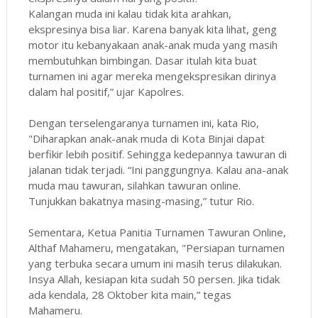
Kalangan muda ini kalau tidak kita arahkan,
ekspresinya bisa liar. Karena banyak kita lihat, geng
motor itu kebanyakaan anak-anak muda yang masih
membutuhkan bimbingan. Dasar itulah kita buat
turnamen ini agar mereka mengekspresikan dirinya
dalam hal positif,” ujar Kapolres.
Dengan terselengaranya turnamen ini, kata Rio,
"Diharapkan anak-anak muda di Kota Binjai dapat
berfikir lebih positif. Sehingga kedepannya tawuran di
jalanan tidak terjadi. “Ini panggungnya. Kalau ana-anak
muda mau tawuran, silahkan tawuran online.
Tunjukkan bakatnya masing-masing,” tutur Rio.
Sementara, Ketua Panitia Turnamen Tawuran Online,
Althaf Mahameru, mengatakan, "Persiapan turnamen
yang terbuka secara umum ini masih terus dilakukan.
Insya Allah, kesiapan kita sudah 50 persen. Jika tidak
ada kendala, 28 Oktober kita main,” tegas
Mahameru.