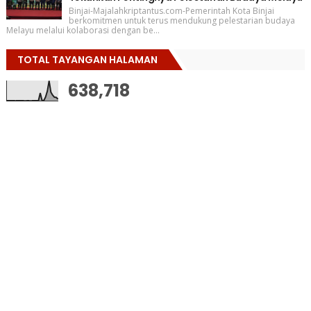
Binjai-Majalahkriptantus.com-Pemerintah Kota Binjai
berkomitmen untuk terus mendukung pelestarian budaya
Melayu melalui kolaborasi dengan be...
TOTAL TAYANGAN HALAMAN
638,718