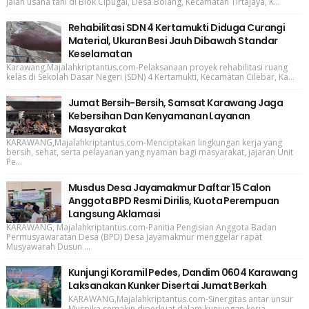
jalan usaha tani di Blok Cipugal, Desa Bolang, Kecamatan Tirtajaya, K...
Rehabilitasi SDN 4 Kertamukti Diduga Curangi
Material, Ukuran Besi Jauh Dibawah Standar
Keselamatan
Karawang,Majalahkriptantus.com-Pelaksanaan proyek rehabilitasi ruang
kelas di Sekolah Dasar Negeri (SDN) 4 Kertamukti, Kecamatan Cilebar, Ka...
Jumat Bersih-Bersih, Samsat Karawang Jaga
Kebersihan Dan Kenyamanan Layanan
Masyarakat
KARAWANG,Majalahkriptantus.com-Menciptakan lingkungan kerja yang
bersih, sehat, serta pelayanan yang nyaman bagi masyarakat, jajaran Unit
Pe...
Musdus Desa Jayamakmur Daftar 15 Calon
Anggota BPD Resmi Dirilis, Kuota Perempuan
Langsung Aklamasi
KARAWANG, Majalahkriptantus.com-Panitia Pengisian Anggota Badan
Permusyawaratan Desa (BPD) Desa Jayamakmur menggelar rapat
Musyawarah Dusun ...
Kunjungi Koramil Pedes, Dandim 0604 Karawang
Laksanakan Kunker Disertai Jumat Berkah
KARAWANG,Majalahkriptantus.com-Sinergitas antar unsur
Muspika semakin diperkuat dalam kunjungan kerja