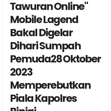
Tawuran Online"
Mobile Lagend
Bakal Digelar
Dihari Sumpah
Pemuda28 Oktober
2023
Memperebutkan
Piala Kapolres