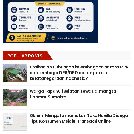
POPULAR POSTS
Uraikanlah Hubungan kelembagaan antara MPR
dan Lembaga DPR/DPD dalam praktik
ketatanegaraan Indonesia?
Warga Tapanuli Selatan Tewas di mangsa
Harimau Sumatra
Oknum Mengatasnamakan Toko Novilla Diduga
Tipu Konsumen Melalui Transaksi Online