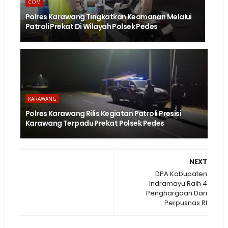
COM
Polres Karawang Tingkatkan Keamanan Melalui
Patroli Prekat Di Wilayah Polsek Pedes
KARAWANG
Polres Karawang Rilis Kegiatan Patroli Presisi
Karawang Terpadu Prekat Polsek Pedes
NEXT
DPA Kabupaten
Indramayu Raih 4
Penghargaan Dari
Perpusnas RI