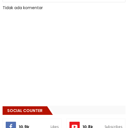
Tidak ada komentar
SOCIAL COUNTER
10,9k
10.8k
Likes
Subscribes