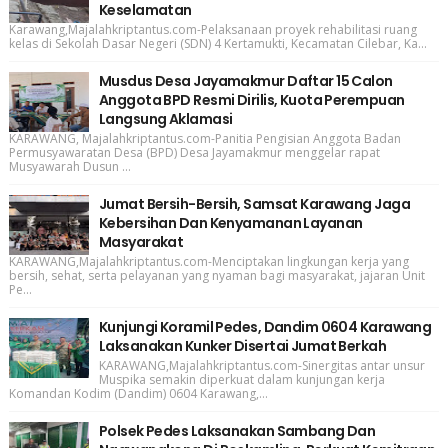
Keselamatan
Karawang,Majalahkriptantus.com-Pelaksanaan proyek rehabilitasi ruang
kelas di Sekolah Dasar Negeri (SDN) 4 Kertamukti, Kecamatan Cilebar, Ka...
Musdus Desa Jayamakmur Daftar 15 Calon
Anggota BPD Resmi Dirilis, Kuota Perempuan
Langsung Aklamasi
KARAWANG, Majalahkriptantus.com-Panitia Pengisian Anggota Badan
Permusyawaratan Desa (BPD) Desa Jayamakmur menggelar rapat
Musyawarah Dusun ...
Jumat Bersih-Bersih, Samsat Karawang Jaga
Kebersihan Dan Kenyamanan Layanan
Masyarakat
KARAWANG,Majalahkriptantus.com-Menciptakan lingkungan kerja yang
bersih, sehat, serta pelayanan yang nyaman bagi masyarakat, jajaran Unit
Pe...
Kunjungi Koramil Pedes, Dandim 0604 Karawang
Laksanakan Kunker Disertai Jumat Berkah
KARAWANG,Majalahkriptantus.com-Sinergitas antar unsur
Muspika semakin diperkuat dalam kunjungan kerja
Komandan Kodim (Dandim) 0604 Karawang,...
Polsek Pedes Laksanakan Sambang Dan