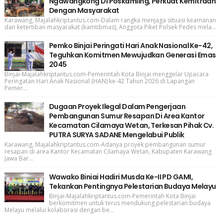
Ngawangkong Di Poskamling, Perkuat Kemitraan
Dengan Masyarakat
Karawang, Majalahkriptantus.com-Dalam rangka menjaga situasi keamanan
dan ketertiban masyarakat (kamtibmas), Anggota Piket Polsek Pedes mela...
Pemko Binjai Peringati Hari Anak Nasional Ke-42,
Teguhkan Komitmen Mewujudkan Generasi Emas
2045
Binjai-Majalahkriptantus.com-Pemerintah Kota Binjai menggelar Upacara
Peringatan Hari Anak Nasional (HAN) ke-42 Tahun 2026 di Lapangan
Pemer...
Dugaan Proyek Ilegal Dalam Pengerjaan
Pembangunan Sumur Resapan Di Area Kantor
Kecamatan Cilamaya Wetan, Terkesan Pihak Cv.
PUTRA SURYA SADANE Mengelabui Publik
Karawang, Majalahkriptantus.com-Adanya proyek pembangunan sumur
resapan di area Kantor Kecamatan Cilamaya Wetan, Kabupaten Karawang
Jawa Bar...
Wawako Biniai Hadiri Musda Ke-II PD GAMI,
Tekankan Pentingnya Pelestarian Budaya Melayu
Binjai-Majalahkriptantus.com-Pemerintah Kota Binjai
berkomitmen untuk terus mendukung pelestarian budaya
Melayu melalui kolaborasi dengan be...