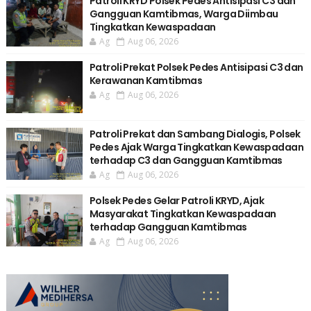
Patroli KRYD Polsek Pedes Antisipasi C3 dan
Gangguan Kamtibmas, Warga Diimbau
Tingkatkan Kewaspadaan
Ag
Aug 06, 2026
Patroli Prekat Polsek Pedes Antisipasi C3 dan
Kerawanan Kamtibmas
Ag
Aug 06, 2026
Patroli Prekat dan Sambang Dialogis, Polsek
Pedes Ajak Warga Tingkatkan Kewaspadaan
terhadap C3 dan Gangguan Kamtibmas
Ag
Aug 06, 2026
Polsek Pedes Gelar Patroli KRYD, Ajak
Masyarakat Tingkatkan Kewaspadaan
terhadap Gangguan Kamtibmas
Ag
Aug 06, 2026