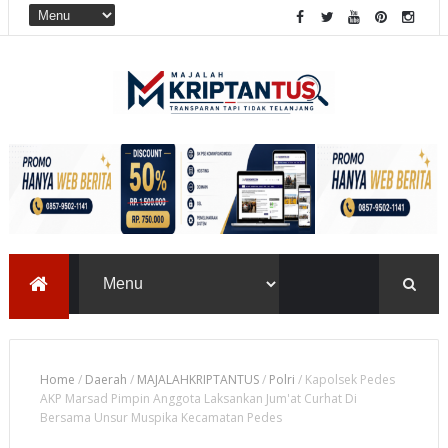
Home
/
Daerah
/
MAJALAHKRIPTANTUS
/
Polri
/
Kapolsek Pedes
AKP Marsad Pimpin Anggota Laksankan Jum'at Curhat Di
Bersama Unsur Muspika Kecamatan Pedes