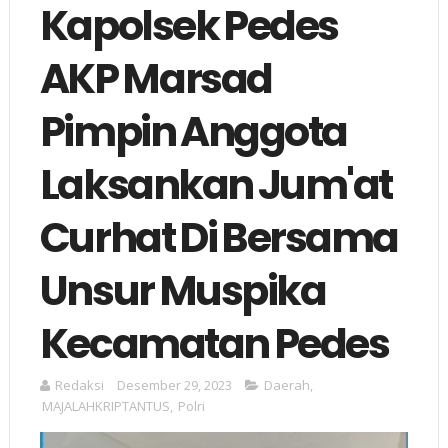
Kapolsek Pedes
AKP Marsad
Pimpin Anggota
Laksankan Jum'at
Curhat Di Bersama
Unsur Muspika
Kecamatan Pedes
Redaksi
Desember 29, 2023
Daerah
,
MAJALAHKRIPTANTUS
,
Polri