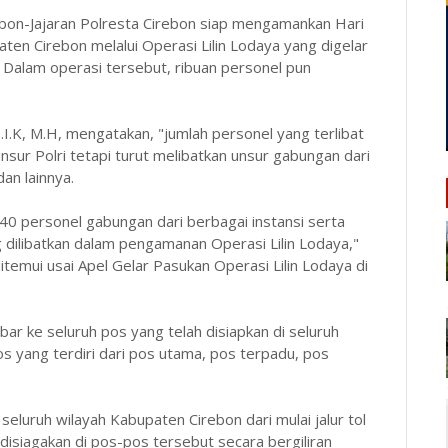
bon-Jajaran Polresta Cirebon siap mengamankan Hari
en Cirebon melalui Operasi Lilin Lodaya yang digelar
 Dalam operasi tersebut, ribuan personel pun
I.K, M.H, mengatakan, "jumlah personel yang terlibat
sur Polri tetapi turut melibatkan unsur gabungan dari
an lainnya.
40 personel gabungan dari berbagai instansi serta
 dilibatkan dalam pengamanan Operasi Lilin Lodaya,"
itemui usai Apel Gelar Pasukan Operasi Lilin Lodaya di
ar ke seluruh pos yang telah disiapkan di seluruh
s yang terdiri dari pos utama, pos terpadu, pos
eluruh wilayah Kabupaten Cirebon dari mulai jalur tol
n disiagakan di pos-pos tersebut secara bergiliran