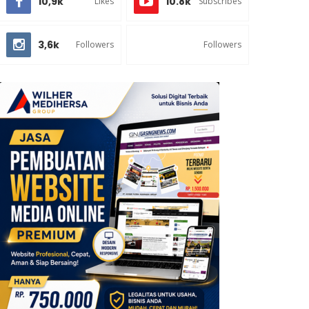
10,9k
10.8k
Likes
Subscribes
3,6k
Followers
Followers