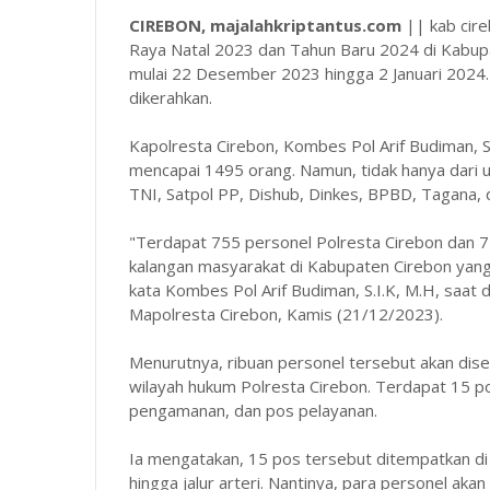
CIREBON, majalahkriptantus.com
|| kab cire
Raya Natal 2023 dan Tahun Baru 2024 di Kabupat
mulai 22 Desember 2023 hingga 2 Januari 2024.
dikerahkan.
Kapolresta Cirebon, Kombes Pol Arif Budiman, S.
mencapai 1495 orang. Namun, tidak hanya dari un
TNI, Satpol PP, Dishub, Dinkes, BPBD, Tagana, d
"Terdapat 755 personel Polresta Cirebon dan 7
kalangan masyarakat di Kabupaten Cirebon yang
kata Kombes Pol Arif Budiman, S.I.K, M.H, saat d
Mapolresta Cirebon, Kamis (21/12/2023).
Menurutnya, ribuan personel tersebut akan diseb
wilayah hukum Polresta Cirebon. Terdapat 15 po
pengamanan, dan pos pelayanan.
Ia mengatakan, 15 pos tersebut ditempatkan di s
hingga jalur arteri. Nantinya, para personel aka