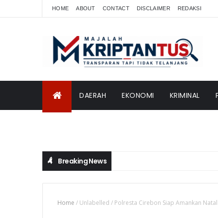
HOME
ABOUT
CONTACT
DISCLAIMER
REDAKSI
DAERAH
EKONOMI
KRIMINAL
INTERNASIONAL
Breaking News
Home
/
Unlabelled
/
Polresta Cirebon Siap Amankan Nata