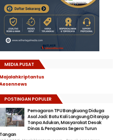
MEDIA PUSAT
Majalahkriptantus
Aesennews
POSTINGAN POPULER
Pemagaran TPU Bangkuang Diduga
Asal Jadi: Batu Kali Langsung Ditanjap
Tanpa Adukan, Masyarakat Desak
Dinas & Pengawas Segera Turun
Tangan