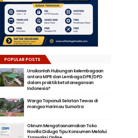
POPULAR POSTS
Uraikanlah Hubungan kelembagaan
antara MPR dan Lembaga DPR/DPD
dalam praktik ketatanegaraan
Indonesia?
Warga Tapanuli Selatan Tewas di
mangsa Harimau Sumatra
Oknum Mengatasnamakan Toko
Novilla Diduga Tipu Konsumen Melalui
Transaksi Online