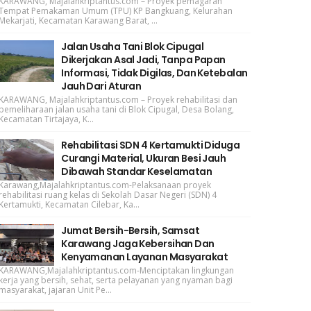
KARAWANG, Majalahkriptantus.com – Proyek pemagaran
Tempat Pemakaman Umum (TPU) KP Bangkuang, Kelurahan
Mekarjati, Kecamatan Karawang Barat, ...
Jalan Usaha Tani Blok Cipugal
Dikerjakan Asal Jadi, Tanpa Papan
Informasi, Tidak Digilas, Dan Ketebalan
Jauh Dari Aturan
KARAWANG, Majalahkriptantus.com – Proyek rehabilitasi dan
pemeliharaan jalan usaha tani di Blok Cipugal, Desa Bolang,
Kecamatan Tirtajaya, K...
Rehabilitasi SDN 4 Kertamukti Diduga
Curangi Material, Ukuran Besi Jauh
Dibawah Standar Keselamatan
Karawang,Majalahkriptantus.com-Pelaksanaan proyek
rehabilitasi ruang kelas di Sekolah Dasar Negeri (SDN) 4
Kertamukti, Kecamatan Cilebar, Ka...
Jumat Bersih-Bersih, Samsat
Karawang Jaga Kebersihan Dan
Kenyamanan Layanan Masyarakat
KARAWANG,Majalahkriptantus.com-Menciptakan lingkungan
kerja yang bersih, sehat, serta pelayanan yang nyaman bagi
masyarakat, jajaran Unit Pe...