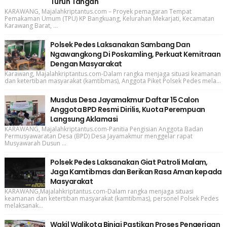
Turun Tangan
KARAWANG, Majalahkriptantus.com – Proyek pemagaran Tempat
Pemakaman Umum (TPU) KP Bangkuang, Kelurahan Mekarjati, Kecamatan
Karawang Barat, ...
Polsek Pedes Laksanakan Sambang Dan
Ngawangkong Di Poskamling, Perkuat Kemitraan
Dengan Masyarakat
Karawang, Majalahkriptantus.com-Dalam rangka menjaga situasi keamanan
dan ketertiban masyarakat (kamtibmas), Anggota Piket Polsek Pedes mela...
Musdus Desa Jayamakmur Daftar 15 Calon
Anggota BPD Resmi Dirilis, Kuota Perempuan
Langsung Aklamasi
KARAWANG, Majalahkriptantus.com-Panitia Pengisian Anggota Badan
Permusyawaratan Desa (BPD) Desa Jayamakmur menggelar rapat
Musyawarah Dusun ...
Polsek Pedes Laksanakan Giat Patroli Malam,
Jaga Kamtibmas dan Berikan Rasa Aman kepada
Masyarakat
KARAWANG,Majalahkriptantus.com-Dalam rangka menjaga situasi
keamanan dan ketertiban masyarakat (kamtibmas), personel Polsek Pedes
melaksanak...
Wakil Walikota Binjai Pastikan Proses Pengerjaan