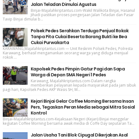
Jalan Teladan Dimulai Agustus
Binjai-Majalahkriptantus.com-Wakil Walikota Binjai, Hasanul
Jihadi pastikan proses pengerjaan Jalan Teladan dan Pasar
Tavip Binjai dimulai b...
Polsek Pedes Serahkan Terduga Penjual Rokok
Tanpa Pita Cukai Beserta Barang Bukti ke Bea
Cukai Purwakarta
KARAWANG,Majalahkriptantus.com — Unit Reskrim Polsek Pedes, Polresta
Karawang, berhasil mengamankan seorang warga yang diduga menjual
rokok ...
Kapolsek Pedes Pimpin Gatur Pagi dan Sapa
Warga di Depan SMA Negeri 1 Pedes
Karawang, Majalahkriptantus.com-Dalam rangka
memberikan pelayanan kepada masyarakat pada jam sibuk
pagi hari, Kapolsek Pedes AKP Wasis SH, M...
Kejari Binjai Gelar Coffee Morning Bersama Insan
Pers, Tegaskan Peran Media sebagai Mitra Sosial
Kontrol
Binjai-Majalahkriptantus.com-Kejaksaan Negeri (Kejari) Binjai menggelar
kegiatan Coffee Morning bersama awak media di Coffe Day seputaran Ta...
Jalan Usaha Tani Blok Cipugal Dikerjakan Asal