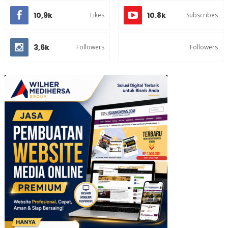
10,9k
10.8k
Likes
Subscribes
3,6k
Followers
Followers