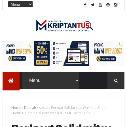
Home
/
Daerah
/
sosial
/
Perkuat Solidaritas, Walikota Binjai
Hadiri Halalbihalal Bersama Ketua MUI Kota Binjai