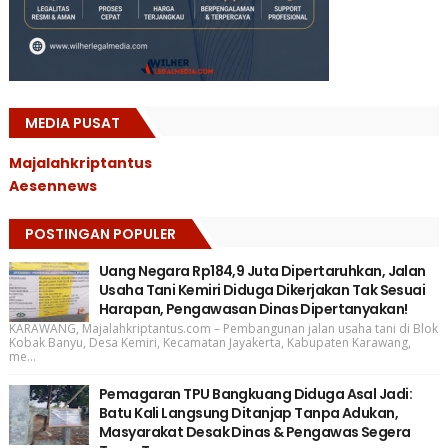
MEDIA PUSAT
Majalahkriptantus
Aesennews
POSTINGAN POPULER
Uang Negara Rp184,9 Juta Dipertaruhkan, Jalan
Usaha Tani Kemiri Diduga Dikerjakan Tak Sesuai
Harapan, Pengawasan Dinas Dipertanyakan!
KARAWANG, Majalahkriptantus.com – Pembangunan jalan usaha tani di Blok
Kobak Banyu, Desa Kemiri, Kecamatan Jayakerta, Kabupaten Karawang,
me...
Pemagaran TPU Bangkuang Diduga Asal Jadi:
Batu Kali Langsung Ditanjap Tanpa Adukan,
Masyarakat Desak Dinas & Pengawas Segera