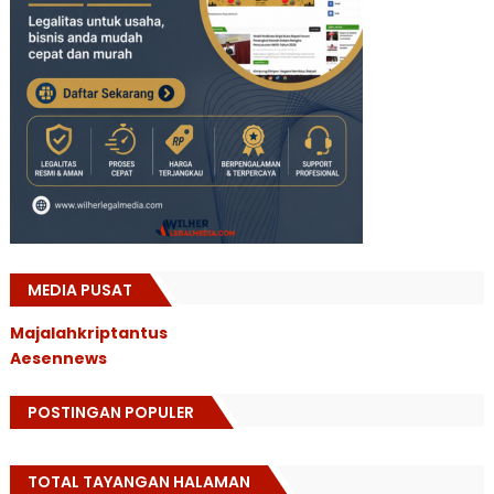
MEDIA PUSAT
Majalahkriptantus
Aesennews
POSTINGAN POPULER
TOTAL TAYANGAN HALAMAN