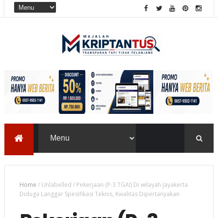
Home
/
Unlabelled
/
Pekerjaan (P-3 TGAI) Di wilayah Jayakerta
Diduga Langgar Spesifikasi Teknis, Kwalitas Dipertanyakan