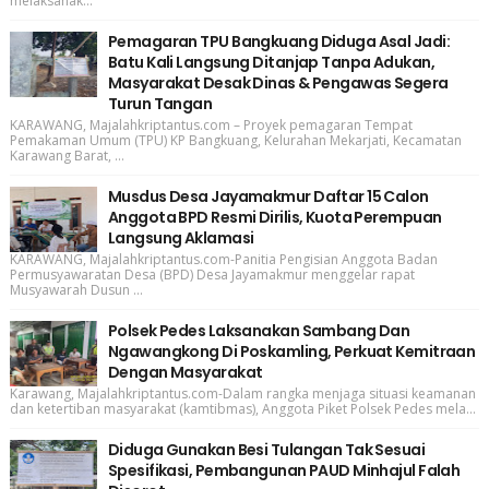
melaksanak...
Pemagaran TPU Bangkuang Diduga Asal Jadi:
Batu Kali Langsung Ditanjap Tanpa Adukan,
Masyarakat Desak Dinas & Pengawas Segera
Turun Tangan
KARAWANG, Majalahkriptantus.com – Proyek pemagaran Tempat
Pemakaman Umum (TPU) KP Bangkuang, Kelurahan Mekarjati, Kecamatan
Karawang Barat, ...
Musdus Desa Jayamakmur Daftar 15 Calon
Anggota BPD Resmi Dirilis, Kuota Perempuan
Langsung Aklamasi
KARAWANG, Majalahkriptantus.com-Panitia Pengisian Anggota Badan
Permusyawaratan Desa (BPD) Desa Jayamakmur menggelar rapat
Musyawarah Dusun ...
Polsek Pedes Laksanakan Sambang Dan
Ngawangkong Di Poskamling, Perkuat Kemitraan
Dengan Masyarakat
Karawang, Majalahkriptantus.com-Dalam rangka menjaga situasi keamanan
dan ketertiban masyarakat (kamtibmas), Anggota Piket Polsek Pedes mela...
Diduga Gunakan Besi Tulangan Tak Sesuai
Spesifikasi, Pembangunan PAUD Minhajul Falah