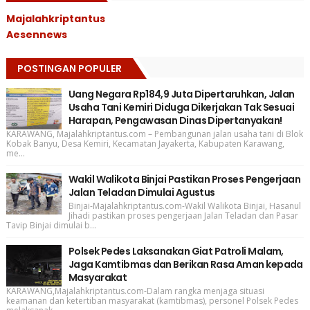
Majalahkriptantus
Aesennews
POSTINGAN POPULER
Uang Negara Rp184,9 Juta Dipertaruhkan, Jalan
Usaha Tani Kemiri Diduga Dikerjakan Tak Sesuai
Harapan, Pengawasan Dinas Dipertanyakan!
KARAWANG, Majalahkriptantus.com – Pembangunan jalan usaha tani di Blok
Kobak Banyu, Desa Kemiri, Kecamatan Jayakerta, Kabupaten Karawang,
me...
Wakil Walikota Binjai Pastikan Proses Pengerjaan
Jalan Teladan Dimulai Agustus
Binjai-Majalahkriptantus.com-Wakil Walikota Binjai, Hasanul
Jihadi pastikan proses pengerjaan Jalan Teladan dan Pasar
Tavip Binjai dimulai b...
Polsek Pedes Laksanakan Giat Patroli Malam,
Jaga Kamtibmas dan Berikan Rasa Aman kepada
Masyarakat
KARAWANG,Majalahkriptantus.com-Dalam rangka menjaga situasi
keamanan dan ketertiban masyarakat (kamtibmas), personel Polsek Pedes