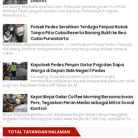
Disorot
Karawang, Majalahkriptantus.com- Pekerjaan pembangunan Pos PAUD
Minhajul Falah yang bersumber dari Bantuan Pemerintah Program
Revitalisasi S...
Polsek Pedes Serahkan Terduga Penjual Rokok
Tanpa Pita Cukai Beserta Barang Bukti ke Bea
Cukai Purwakarta
KARAWANG,Majalahkriptantus.com — Unit Reskrim Polsek Pedes, Polresta
Karawang, berhasil mengamankan seorang warga yang diduga menjual
rokok ...
Kapolsek Pedes Pimpin Gatur Pagi dan Sapa
Warga di Depan SMA Negeri 1 Pedes
Karawang, Majalahkriptantus.com-Dalam rangka
memberikan pelayanan kepada masyarakat pada jam sibuk
pagi hari, Kapolsek Pedes AKP Wasis SH, M...
Kejari Binjai Gelar Coffee Morning Bersama Insan
Pers, Tegaskan Peran Media sebagai Mitra Sosial
Kontrol
Binjai-Majalahkriptantus.com-Kejaksaan Negeri (Kejari) Binjai menggelar
kegiatan Coffee Morning bersama awak media di Coffe Day seputaran Ta...
TOTAL TAYANGAN HALAMAN