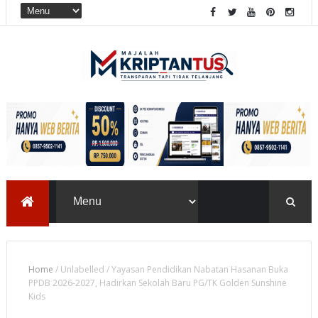
Home
/
Unlabelled
/
Yayasan Pendidikan Nabatan Hasanan Buka
PPDB 2026-2027, Hadirkan Sekolah Baru PG/TK Golden Sunshine
Kids