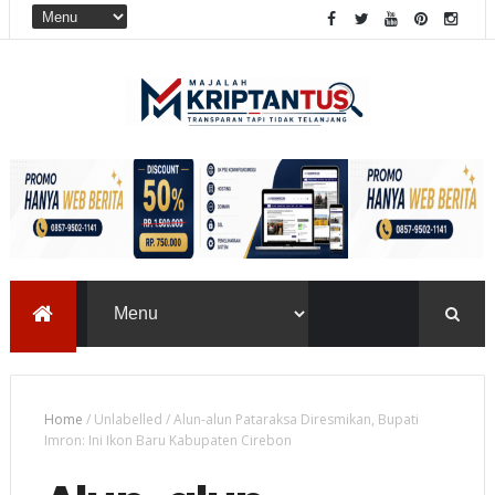
Home
/
Unlabelled
/
Alun-alun Pataraksa Diresmikan, Bupati
Imron: Ini Ikon Baru Kabupaten Cirebon