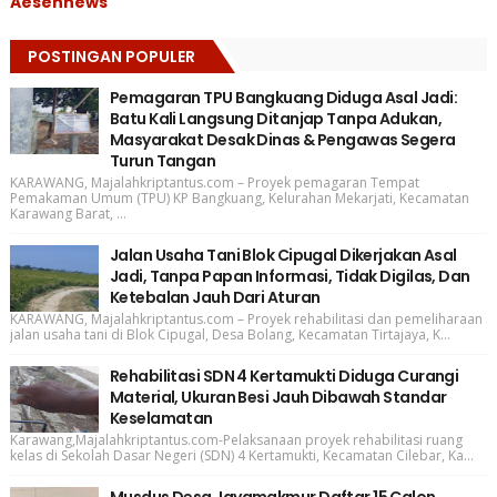
Aesennews
POSTINGAN POPULER
Pemagaran TPU Bangkuang Diduga Asal Jadi:
Batu Kali Langsung Ditanjap Tanpa Adukan,
Masyarakat Desak Dinas & Pengawas Segera
Turun Tangan
KARAWANG, Majalahkriptantus.com – Proyek pemagaran Tempat
Pemakaman Umum (TPU) KP Bangkuang, Kelurahan Mekarjati, Kecamatan
Karawang Barat, ...
Jalan Usaha Tani Blok Cipugal Dikerjakan Asal
Jadi, Tanpa Papan Informasi, Tidak Digilas, Dan
Ketebalan Jauh Dari Aturan
KARAWANG, Majalahkriptantus.com – Proyek rehabilitasi dan pemeliharaan
jalan usaha tani di Blok Cipugal, Desa Bolang, Kecamatan Tirtajaya, K...
Rehabilitasi SDN 4 Kertamukti Diduga Curangi
Material, Ukuran Besi Jauh Dibawah Standar
Keselamatan
Karawang,Majalahkriptantus.com-Pelaksanaan proyek rehabilitasi ruang
kelas di Sekolah Dasar Negeri (SDN) 4 Kertamukti, Kecamatan Cilebar, Ka...
Musdus Desa Jayamakmur Daftar 15 Calon