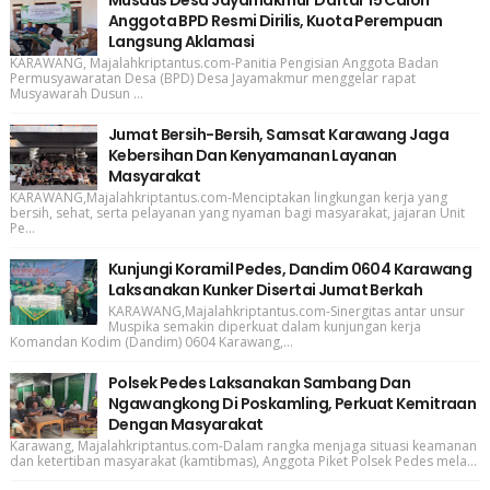
Anggota BPD Resmi Dirilis, Kuota Perempuan
Langsung Aklamasi
KARAWANG, Majalahkriptantus.com-Panitia Pengisian Anggota Badan
Permusyawaratan Desa (BPD) Desa Jayamakmur menggelar rapat
Musyawarah Dusun ...
Jumat Bersih-Bersih, Samsat Karawang Jaga
Kebersihan Dan Kenyamanan Layanan
Masyarakat
KARAWANG,Majalahkriptantus.com-Menciptakan lingkungan kerja yang
bersih, sehat, serta pelayanan yang nyaman bagi masyarakat, jajaran Unit
Pe...
Kunjungi Koramil Pedes, Dandim 0604 Karawang
Laksanakan Kunker Disertai Jumat Berkah
KARAWANG,Majalahkriptantus.com-Sinergitas antar unsur
Muspika semakin diperkuat dalam kunjungan kerja
Komandan Kodim (Dandim) 0604 Karawang,...
Polsek Pedes Laksanakan Sambang Dan
Ngawangkong Di Poskamling, Perkuat Kemitraan
Dengan Masyarakat
Karawang, Majalahkriptantus.com-Dalam rangka menjaga situasi keamanan
dan ketertiban masyarakat (kamtibmas), Anggota Piket Polsek Pedes mela...