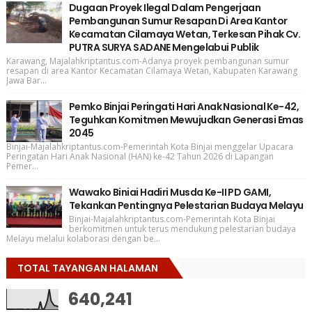
Dugaan Proyek Ilegal Dalam Pengerjaan
Pembangunan Sumur Resapan Di Area Kantor
Kecamatan Cilamaya Wetan, Terkesan Pihak Cv.
PUTRA SURYA SADANE Mengelabui Publik
Karawang, Majalahkriptantus.com-Adanya proyek pembangunan sumur
resapan di area Kantor Kecamatan Cilamaya Wetan, Kabupaten Karawang
Jawa Bar...
Pemko Binjai Peringati Hari Anak Nasional Ke-42,
Teguhkan Komitmen Mewujudkan Generasi Emas
2045
Binjai-Majalahkriptantus.com-Pemerintah Kota Binjai menggelar Upacara
Peringatan Hari Anak Nasional (HAN) ke-42 Tahun 2026 di Lapangan
Pemer...
Wawako Biniai Hadiri Musda Ke-II PD GAMI,
Tekankan Pentingnya Pelestarian Budaya Melayu
Binjai-Majalahkriptantus.com-Pemerintah Kota Binjai
berkomitmen untuk terus mendukung pelestarian budaya
Melayu melalui kolaborasi dengan be...
TOTAL TAYANGAN HALAMAN
640,241