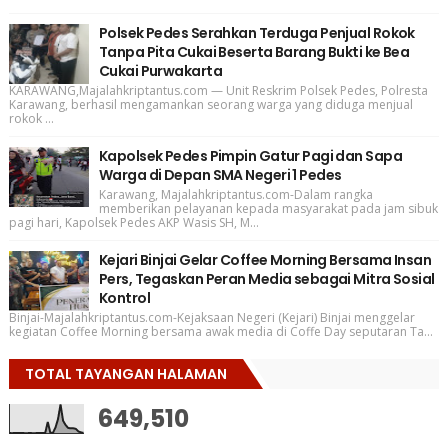
Polsek Pedes Serahkan Terduga Penjual Rokok
Tanpa Pita Cukai Beserta Barang Bukti ke Bea
Cukai Purwakarta
KARAWANG,Majalahkriptantus.com — Unit Reskrim Polsek Pedes, Polresta
Karawang, berhasil mengamankan seorang warga yang diduga menjual
rokok ...
Kapolsek Pedes Pimpin Gatur Pagi dan Sapa
Warga di Depan SMA Negeri 1 Pedes
Karawang, Majalahkriptantus.com-Dalam rangka
memberikan pelayanan kepada masyarakat pada jam sibuk
pagi hari, Kapolsek Pedes AKP Wasis SH, M...
Kejari Binjai Gelar Coffee Morning Bersama Insan
Pers, Tegaskan Peran Media sebagai Mitra Sosial
Kontrol
Binjai-Majalahkriptantus.com-Kejaksaan Negeri (Kejari) Binjai menggelar
kegiatan Coffee Morning bersama awak media di Coffe Day seputaran Ta...
TOTAL TAYANGAN HALAMAN
649,510