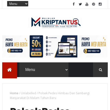
Home
/
Unlabelled
/
Polsek Pedes Himbau Dan Sambangi
Masyarakat Di Malam Tahun Baru