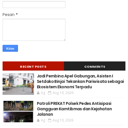
Pesan
*
RECENT POSTS
COMMENTS
Jadi Pembina Apel Gabungan, Asisten I
Setdako Binjai Tekankan Pariwisata sebagai
Ekosistem Ekonomi Terpadu
Ag
Aug 10, 2026
Patroli PREKAT Polsek Pedes Antisipasi
Gangguan Kamtibmas dan Kejahatan
Jalanan
Ag
Aug 10, 2026