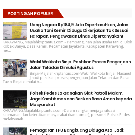
POSTINGAN POPULER
Uang Negara Rp184,9 Juta Dipertaruhkan, Jalan
Usaha Tani Kemiri Diduga Dikerjakan Tak Sesuai
Harapan, Pengawasan Dinas Dipertanyakan!
KARAWANG, Majalahkriptantus.com – Pembangunan jalan usaha tani di Blok
Kobak Banyu, Desa Kemiri, Kecamatan Jayakerta, Kabupaten Karawang,
me...
Wakil Walikota Binjai Pastikan Proses Pengerjaan
Jalan Teladan Dimulai Agustus
Binjai-Majalahkriptantus.com-Wakil Walikota Binjai, Hasanul
Jihadi pastikan proses pengerjaan Jalan Teladan dan Pasar
Tavip Binjai dimulai b...
Polsek Pedes Laksanakan Giat Patroli Malam,
Jaga Kamtibmas dan Berikan Rasa Aman kepada
Masyarakat
KARAWANG,Majalahkriptantus.com-Dalam rangka menjaga situasi
keamanan dan ketertiban masyarakat (kamtibmas), personel Polsek Pedes
melaksanak...
Pemagaran TPU Bangkuang Diduga Asal Jadi: