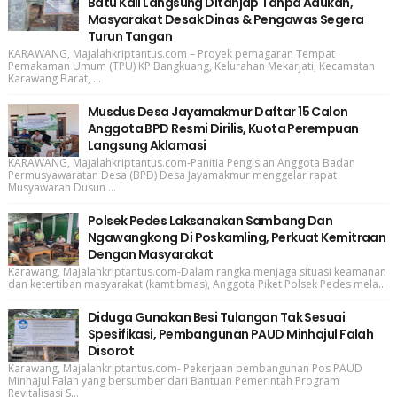
Batu Kali Langsung Ditanjap Tanpa Adukan,
Masyarakat Desak Dinas & Pengawas Segera
Turun Tangan
KARAWANG, Majalahkriptantus.com – Proyek pemagaran Tempat
Pemakaman Umum (TPU) KP Bangkuang, Kelurahan Mekarjati, Kecamatan
Karawang Barat, ...
Musdus Desa Jayamakmur Daftar 15 Calon
Anggota BPD Resmi Dirilis, Kuota Perempuan
Langsung Aklamasi
KARAWANG, Majalahkriptantus.com-Panitia Pengisian Anggota Badan
Permusyawaratan Desa (BPD) Desa Jayamakmur menggelar rapat
Musyawarah Dusun ...
Polsek Pedes Laksanakan Sambang Dan
Ngawangkong Di Poskamling, Perkuat Kemitraan
Dengan Masyarakat
Karawang, Majalahkriptantus.com-Dalam rangka menjaga situasi keamanan
dan ketertiban masyarakat (kamtibmas), Anggota Piket Polsek Pedes mela...
Diduga Gunakan Besi Tulangan Tak Sesuai
Spesifikasi, Pembangunan PAUD Minhajul Falah
Disorot
Karawang, Majalahkriptantus.com- Pekerjaan pembangunan Pos PAUD
Minhajul Falah yang bersumber dari Bantuan Pemerintah Program
Revitalisasi S...