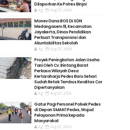
Dilaporkan Ke Polres Binjai
Ag
Aug 07, 2026
Monev Dana BOS Di SDN
Medangasem lll, Kecamatan
Jayakerta, Dinas Pendidikan
Perkuat Transparansi dan
Akuntabilitas Sekolah
Ag
Aug 07, 2026
Proyek Peningkatan Jalan Usaha
Tani Oleh Cv. Bintang Barat
Perkasa Wilayah Desa
Kertaraharja Pedes Baru Sehari
Sudah Retak Tembus Kwalitas Cor
Dipertanyakan
Ag
Aug 07, 2026
Gatur Pagi Personel Polsek Pedes
di Depan SMAN 1 Pedes, Wujud
Pelayanan Prima kepada
Masyarakat
Ag
Aug 07, 2026