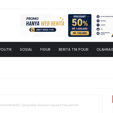
POLITIK
SOSIAL
FIGUR
BERITA TNI POLRI
OLAHRA
mmad Mustofa, Sampaikan Bantuan kepada Pak Jamhari