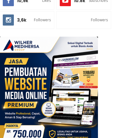
10,9k
10.8k
Likes
Subscribes
3,6k
Followers
Followers