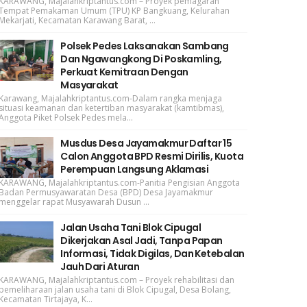
KARAWANG, Majalahkriptantus.com – Proyek pemagaran
Tempat Pemakaman Umum (TPU) KP Bangkuang, Kelurahan
Mekarjati, Kecamatan Karawang Barat, ...
Polsek Pedes Laksanakan Sambang
Dan Ngawangkong Di Poskamling,
Perkuat Kemitraan Dengan
Masyarakat
Karawang, Majalahkriptantus.com-Dalam rangka menjaga
situasi keamanan dan ketertiban masyarakat (kamtibmas),
Anggota Piket Polsek Pedes mela...
Musdus Desa Jayamakmur Daftar 15
Calon Anggota BPD Resmi Dirilis, Kuota
Perempuan Langsung Aklamasi
KARAWANG, Majalahkriptantus.com-Panitia Pengisian Anggota
Badan Permusyawaratan Desa (BPD) Desa Jayamakmur
menggelar rapat Musyawarah Dusun ...
Jalan Usaha Tani Blok Cipugal
Dikerjakan Asal Jadi, Tanpa Papan
Informasi, Tidak Digilas, Dan Ketebalan
Jauh Dari Aturan
KARAWANG, Majalahkriptantus.com – Proyek rehabilitasi dan
pemeliharaan jalan usaha tani di Blok Cipugal, Desa Bolang,
Kecamatan Tirtajaya, K...