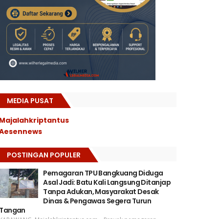
MEDIA PUSAT
Majalahkriptantus
Aesennews
POSTINGAN POPULER
Pemagaran TPU Bangkuang Diduga
Asal Jadi: Batu Kali Langsung Ditanjap
Tanpa Adukan, Masyarakat Desak
Dinas & Pengawas Segera Turun
Tangan