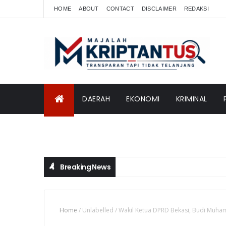
HOME
ABOUT
CONTACT
DISCLAIMER
REDAKSI
DAERAH
EKONOMI
KRIMINAL
INTERNASIONAL
Breaking News
Home
/
Unlabelled
/
Wakil Ketua DPRD Bekasi, Budi Muha